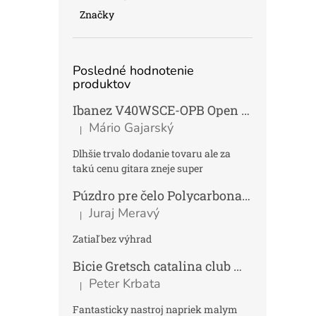
Značky
Posledné hodnotenie
produktov
Ibanez V40WSCE-OPB Open Pore Brown Elektroakustická gitara Dreadnought
Mário Gajarský
|
Hodnotenie produktu je 4 z 5 hviezdičiek.
Dlhšie trvalo dodanie tovaru ale za
takú cenu gitara zneje super
Púzdro pre čelo Polycarbonat FUN
Tmav
Juraj Meravý
|
Hodnotenie produktu je 5 z 5 hviezdičiek.
Zatiaľ bez výhrad
Bicie Gretsch catalina club micro kit saf
Peter Krbata
|
Hodnotenie produktu je 5 z 5 hviezdičiek.
Fantasticky nastroj napriek malym