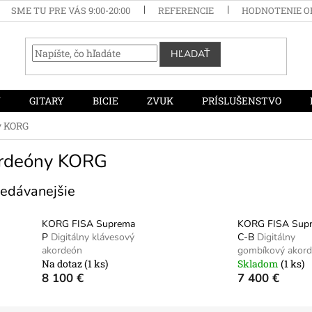
SME TU PRE VÁS 9:00-20:00
REFERENCIE
HODNOTENIE 
HĽADAŤ
Y
GITARY
BICIE
ZVUK
PRÍSLUŠENSTVO
y KORG
rdeóny KORG
edávanejšie
KORG FISA Suprema
KORG FISA Sup
P
Digitálny klávesový
C-B
Digitálny
akordeón
gombíkový akor
Na dotaz
(1 ks)
Skladom
(1 ks)
8 100 €
7 400 €