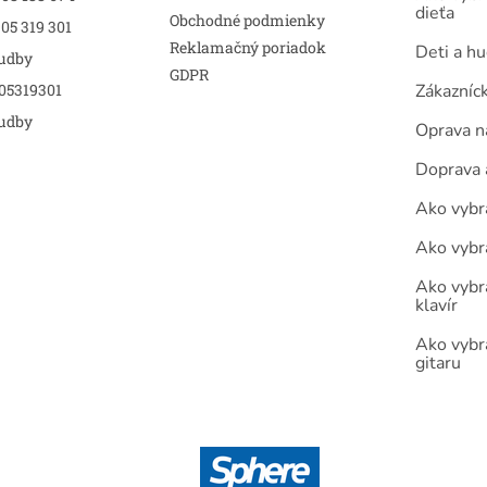
dieťa
Obchodné podmienky
05 319 301
Reklamačný poriadok
Deti a h
udby
GDPR
05319301
Zákazníc
udby
Oprava n
Doprava 
Ako vybra
Ako vybr
Ako vybra
klavír
Ako vybr
gitaru