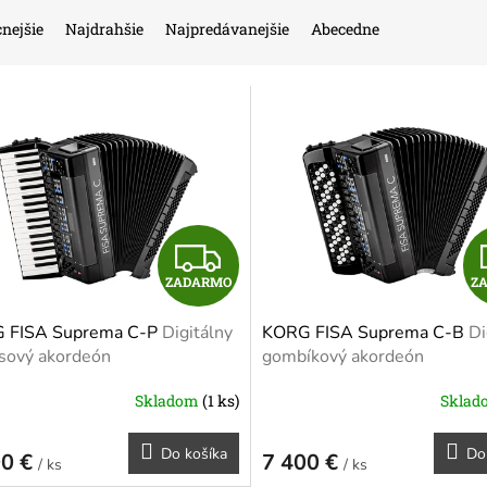
nejšie
Najdrahšie
Najpredávanejšie
Abecedne
Z
ZADARMO
Z
A
 FISA Suprema C-P
Digitálny
KORG FISA Suprema C-B
Di
D
sový akordeón
gombíkový akordeón
A
Skladom
(1 ks)
Skla
R
Do košíka
Do
00 €
7 400 €
/ ks
/ ks
M