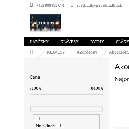
Prejsť
+421 908 188 674
svethudby@svethudby.sk
na
obsah
DARČEKY
KLÁVESY
DYCHY
SLÁK
Domov
KLÁVESY
Akordeóny
Akordeón
B
Ako
o
č
Cena
Najpr
n
ý
7100
€
8400
€
p
a
n
e
l
Na sklade
4