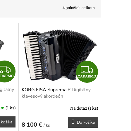
4
položiek celkom
Z
Z
ADARMO
ZADARMO
A
A
gitálny
KORG FISA Suprema P
Digitálny
D
D
klávesový akordeón
A
A
dom
(1 ks)
Na dotaz
(1 ks)
R
R
 košíka
Do košíka
8 100 €
/ ks
M