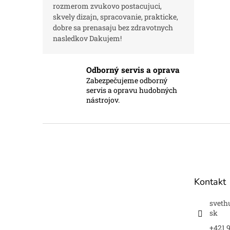
rozmerom zvukovo postacujuci,
skvely dizajn, spracovanie, prakticke,
dobre sa prenasaju bez zdravotnych
nasledkov Dakujem!
Odborný servis a oprava
Zabezpečujeme odborný
servis a opravu hudobných
nástrojov.
Z
á
p
ä
t
Kontakt
i
e
sveth
sk
+421 