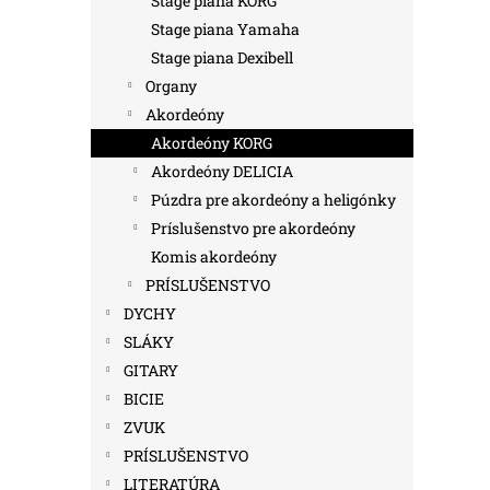
Stage piana KORG
Stage piana Yamaha
Stage piana Dexibell
Organy
Akordeóny
Akordeóny KORG
Akordeóny DELICIA
Púzdra pre akordeóny a heligónky
Príslušenstvo pre akordeóny
Komis akordeóny
PRÍSLUŠENSTVO
DYCHY
SLÁKY
GITARY
BICIE
ZVUK
PRÍSLUŠENSTVO
LITERATÚRA