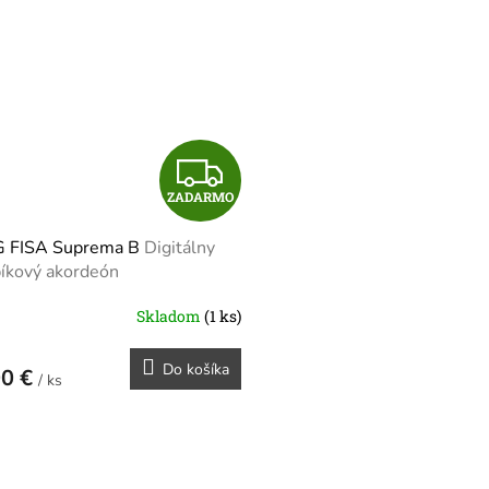
O
Z
ZADARMO
A
 FISA Suprema B
Digitálny
D
íkový akordeón
A
Skladom
(1 ks)
R
Do košíka
00 €
/ ks
M
O
O
v
l