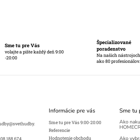
Špecializované
Sme tu pre Vás
poradenstvo
volajte a píšte každý deň 9:00
Na našich nástrojoch
-20:00
ako 80 profesionálov.
Informácie pre vás
Sme tu 
Ako naku
Sme tu pre Vás 9:00-20:00
udby
@
svethudby.
HOMECR
Referencie
Hodnotenie obchodu
Ako vybra
908 188 674