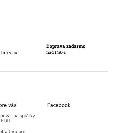
Doprava zadarmo
nad 149,-€
 hrá viac
pre vás
Facebook
povať na splátky
EDIT
ť gitaru pre