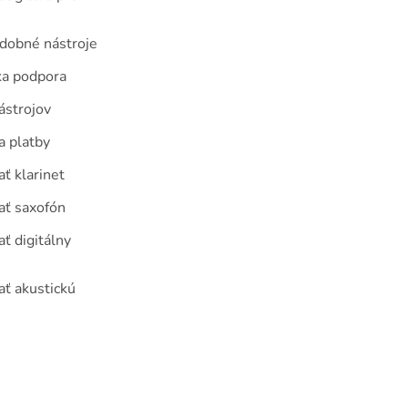
udobné nástroje
ka podpora
ástrojov
a platby
ť klarinet
ať saxofón
ť digitálny
ať akustickú