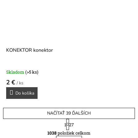
KONEKTOR konektor
Skladom
(>5 ks)
2 €
/ ks
Do košíka
NAČÍTAŤ 39 ĎALŠÍCH
S
1
27
t
O
r
1038
položiek celkom
v
á