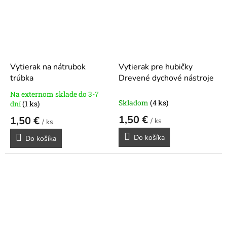
Vytierak na nátrubok
Vytierak pre hubičky
trúbka
Drevené dychové nástroje
Na externom sklade do 3-7
Priemerné
Skladom
(4 ks)
dní
(1 ks)
hodnotenie
1,50 €
1,50 €
produktu
/ ks
/ ks
je
Do košíka
5,0
Do košíka
z
5
hviezdičiek.