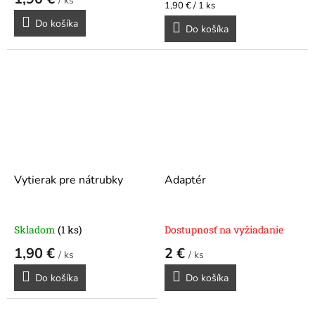
/ ks
Jednotková
1,90 € / 1 ks
cena:
Do košíka
Do košíka
Vytierak pre nátrubky
Adaptér
Skladom
(1 ks)
Dostupnosť na vyžiadanie
1,90 €
2 €
/ ks
/ ks
Do košíka
Do košíka