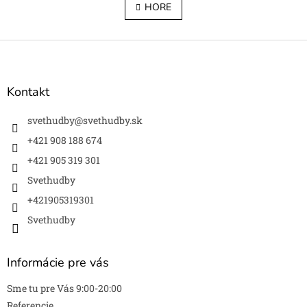
l
HORE
n
á
k
o
d
v
Z
a
a
c
á
n
i
p
i
e
ä
e
Kontakt
p
t
r
i
svethudby
@
svethudby.sk
v
e
k
+421 908 188 674
y
+421 905 319 301
v
ý
Svethudby
p
+421905319301
i
s
Svethudby
u
Informácie pre vás
Sme tu pre Vás 9:00-20:00
Referencie