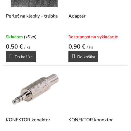
r
d
o
u
d
k
Perleť na klapky - trúbka
Adaptér
u
t
k
o
t
v
Skladom
(>5 ks)
Dostupnosť na vyžiadanie
o
0,50 €
0,90 €
v
/ ks
/ ks
Do košíka
Do košíka
KONEKTOR konektor
KONEKTOR konektor