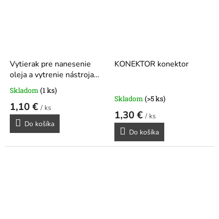
Vytierak pre nanesenie
KONEKTOR konektor
oleja a vytrenie nástroja
olejom
Skladom
(1 ks)
Priemerné
Skladom
(>5 ks)
hodnotenie
1,10 €
/ ks
produktu
1,30 €
/ ks
je
Do košíka
5,0
Do košíka
z
5
hviezdičiek.