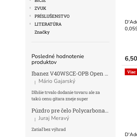
BICIE
ZVUK
PRÍSLUŠENSTVO
D'Ad
LITERATÚRA
0,05
Značky
gitar
Posledné hodnotenie
6,5
produktov
Viac
Ibanez V40WSCE-OPB Open Pore Brown Elektroakustická gitara Dreadnought
Mário Gajarský
|
Hodnotenie produktu je 4 z 5 hviezdičiek.
Dlhšie trvalo dodanie tovaru ale za
takú cenu gitara zneje super
Púzdro pre čelo Polycarbonat FUN
Tmav
Juraj Meravý
|
Hodnotenie produktu je 5 z 5 hviezdičiek.
Zatiaľ bez výhrad
D'Add