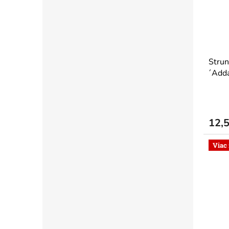
Strun
´Adda
12,
Viac