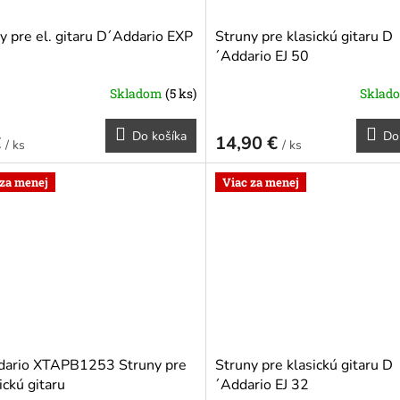
y pre el. gitaru D´Addario EXP
Struny pre klasickú gitaru D
´Addario EJ 50
Skladom
(5 ks)
Sklad
Do košíka
Do
€
14,90 €
/ ks
/ ks
 za menej
Viac za menej
dario XTAPB1253 Struny pre
Struny pre klasickú gitaru D
ickú gitaru
´Addario EJ 32