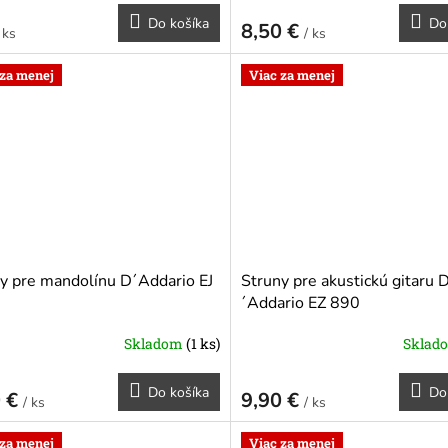
Do košíka
Do
8,50 €
 ks
/ ks
 za menej
Viac za menej
y pre mandolínu D´Addario EJ
Struny pre akustickú gitaru 
´Addario EZ 890
Skladom
(1 ks)
Sklad
Do košíka
Do
0 €
9,90 €
/ ks
/ ks
 za menej
Viac za menej