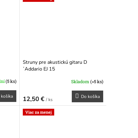
Struny pre akustickú gitaru D
´Addario EJ 15
dní
(5 ks)
Skladom
(>5 ks)
 košíka
Do košíka
12,50 €
/ ks
Viac za menej