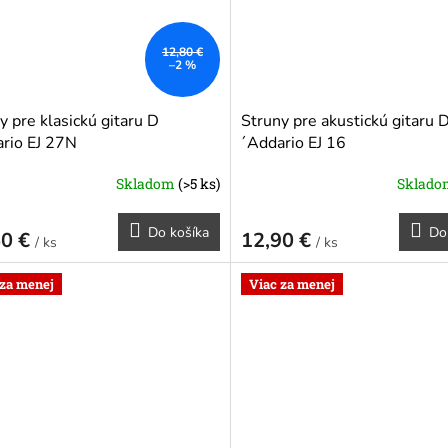
12,80 €
–2 %
y pre klasickú gitaru D
Struny pre akustickú gitaru 
rio EJ 27N
´Addario EJ 16
Skladom
(>5 ks)
Sklad
Do košíka
Do
50 €
12,90 €
/ ks
/ ks
 za menej
Viac za menej