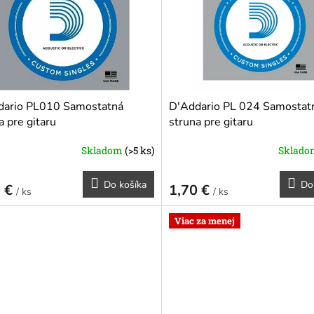
dario PL010 Samostatná
D'Addario PL 024 Samostat
a pre gitaru
struna pre gitaru
Skladom
(>5 ks)
Sklad
Do košíka
Do
0 €
1,70 €
/ ks
/ ks
Viac za menej