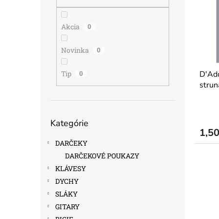
i
p
s
r
p
o
Akcia
0
r
d
o
u
Novinka
0
d
k
u
t
Tip
0
D'Ad
k
o
strun
t
v
o
v
Preskočiť
Kategórie
kategórie
1,5
DARČEKY
DARČEKOVÉ POUKAZY
KLÁVESY
DYCHY
SLÁKY
GITARY