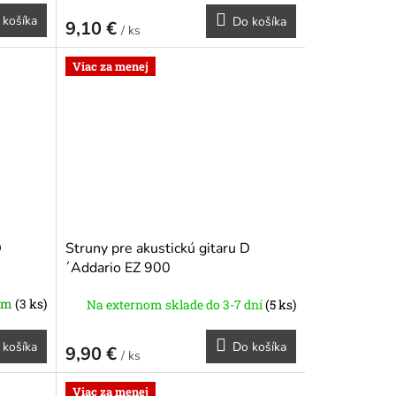
 košíka
Do košíka
9,10 €
/ ks
Viac za menej
D
Struny pre akustickú gitaru D
´Addario EZ 900
om
(3 ks)
Na externom sklade do 3-7 dní
(5 ks)
 košíka
Do košíka
9,90 €
/ ks
Viac za menej