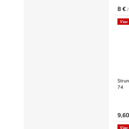
8 €
/
Viac
Strun
74
9,6
Viac