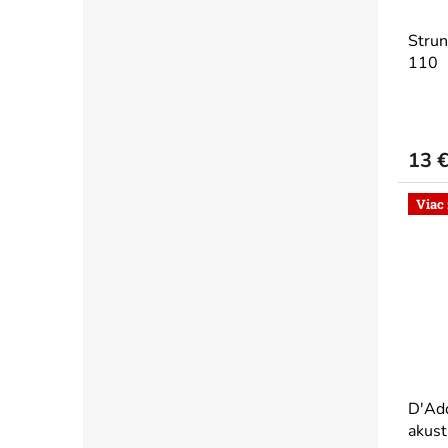
Strun
110
13 
Viac
D'Ad
akust