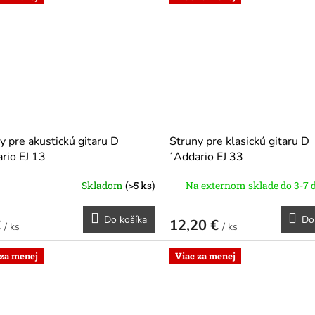
y pre akustickú gitaru D
Struny pre klasickú gitaru D
rio EJ 13
´Addario EJ 33
Skladom
(>5 ks)
Na externom sklade do 3-7 
Do košíka
Do
€
12,20 €
/ ks
/ ks
 za menej
Viac za menej