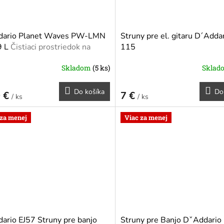
dario Planet Waves PW-LMN
Struny pre el. gitaru D´Adda
9 L
Čistiaci prostriedok na
115
u
Skladom
(5 ks)
Skla
Do košíka
Do
0 €
7 €
/ ks
/ ks
 za menej
Viac za menej
o modré
ario EJ57 Struny pre banjo
Struny pre Banjo DˇAddario