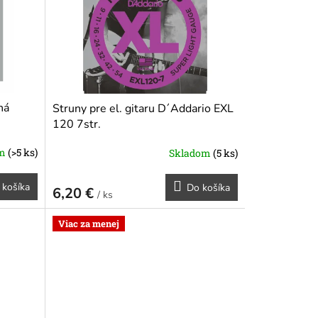
ná
Struny pre el. gitaru D´Addario EXL
120 7str.
om
(>5 ks)
Skladom
(5 ks)
 košíka
Do košíka
6,20 €
/ ks
Viac za menej