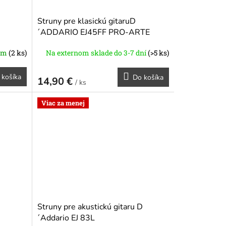
Struny pre klasickú gitaruD
´ADDARIO EJ45FF PRO-ARTE
CARBON DYNACORE BASSES,
om
(2 ks)
Na externom sklade do 3-7 dní
(>5 ks)
NORMAL TENSION
 košíka
Do košíka
14,90 €
/ ks
Viac za menej
Struny pre akustickú gitaru D
´Addario EJ 83L