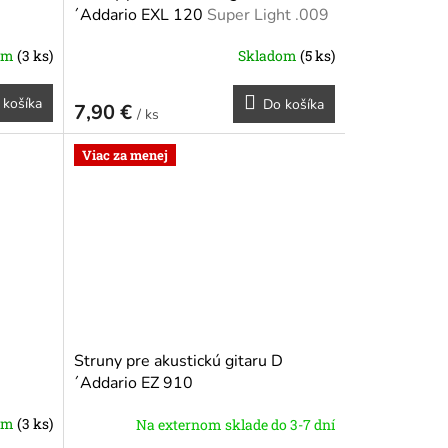
´Addario EXL 120
Super Light .009
-.042.
om
(3 ks)
Skladom
(5 ks)
 košíka
Do košíka
7,90 €
/ ks
Viac za menej
Struny pre akustickú gitaru D
´Addario EZ 910
om
(3 ks)
Na externom sklade do 3-7 dní