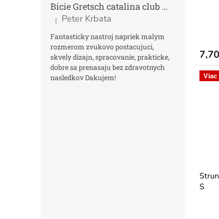
Bicie Gretsch catalina club micro kit saf
Peter Krbata
|
Hodnotenie produktu je 5 z 5 hviezdičiek.
Fantasticky nastroj napriek malym
rozmerom zvukovo postacujuci,
7,7
skvely dizajn, spracovanie, prakticke,
dobre sa prenasaju bez zdravotnych
Viac
nasledkov Dakujem!
Strun
S