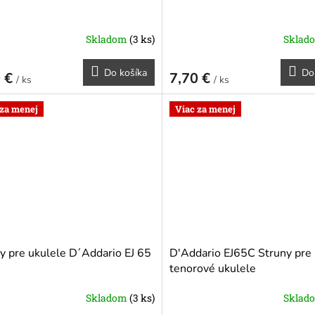
Skladom
(3 ks)
Sklad
Do košíka
Do
0 €
7,70 €
/ ks
/ ks
 za menej
Viac za menej
y pre ukulele D´Addario EJ 65
D'Addario EJ65C Struny pre
tenorové ukulele
Skladom
(3 ks)
Sklad