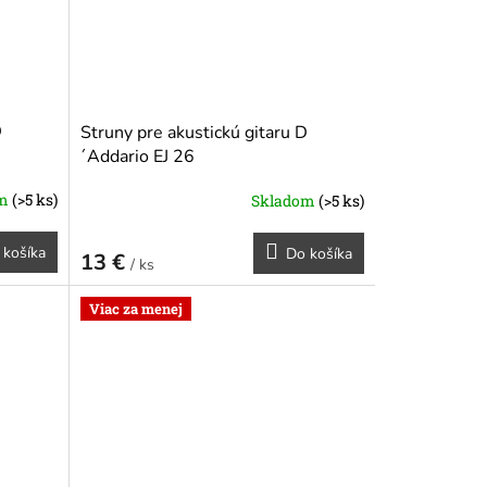
D
Struny pre akustickú gitaru D
´Addario EJ 26
om
(>5 ks)
Skladom
(>5 ks)
 košíka
Do košíka
13 €
/ ks
Viac za menej