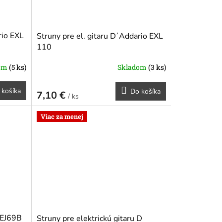
rio EXL
Struny pre el. gitaru D´Addario EXL
110
dom
(5 ks)
Skladom
(3 ks)
 košíka
Do košíka
7,10 €
/ ks
Viac za menej
 EJ69B
Struny pre elektrickú gitaru D