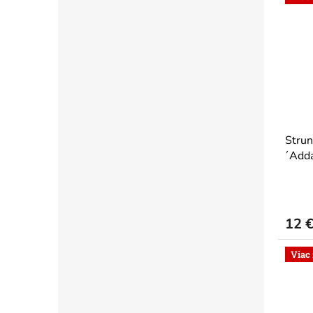
Strun
´Adda
12 
Viac