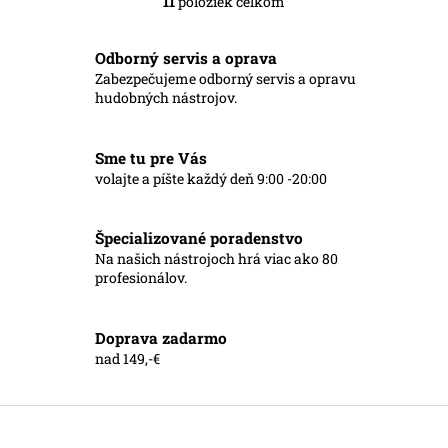
11
položiek celkom
O
v
l
Odborný servis a oprava
á
Zabezpečujeme odborný servis a opravu
d
hudobných nástrojov.
a
c
i
Sme tu pre Vás
e
p
volajte a píšte každý deň 9:00 -20:00
r
v
k
Špecializované poradenstvo
y
Na našich nástrojoch hrá viac ako 80
v
profesionálov.
ý
p
i
Doprava zadarmo
s
nad 149,-€
u
Z
á