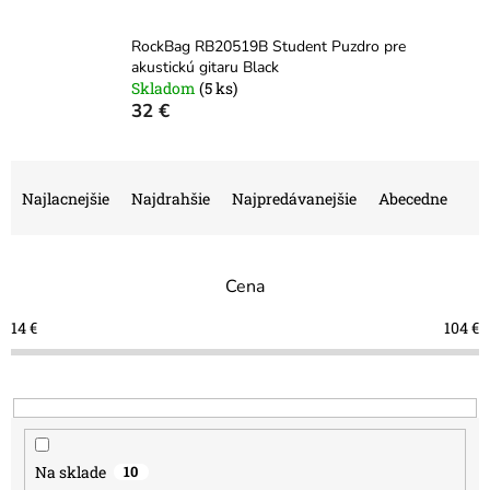
RockBag RB20519B Student Puzdro pre
akustickú gitaru Black
Skladom
(5 ks)
32 €
R
a
Najlacnejšie
Najdrahšie
Najpredávanejšie
Abecedne
d
e
n
Cena
i
e
14
€
104
€
p
r
o
d
u
k
Na sklade
10
t