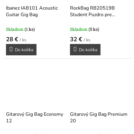
Ibanez IAB101 Acoustic
RockBag RB20519B
Guitar Gig Bag
Student Puzdro pre
akustickú gitaru Black
Skladom
(1 ks)
Skladom
(5 ks)
28 €
32 €
/ ks
/ ks
Do košíka
Do košíka
Gitarový Gig Bag Economy
Gitarový Gig Bag Premium
12
20