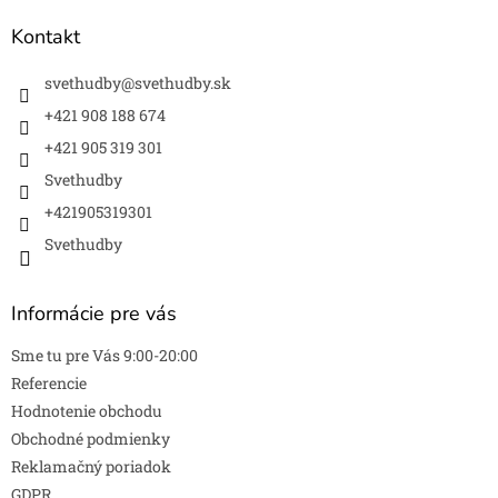
p
ä
Kontakt
t
i
svethudby
@
svethudby.sk
e
+421 908 188 674
+421 905 319 301
Svethudby
+421905319301
Svethudby
Informácie pre vás
Sme tu pre Vás 9:00-20:00
Referencie
Hodnotenie obchodu
Obchodné podmienky
Reklamačný poriadok
GDPR