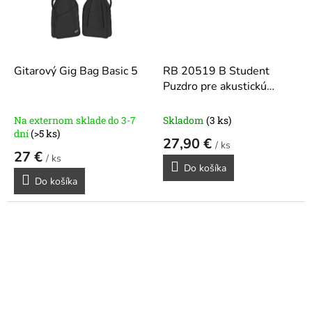
Gitarový Gig Bag Basic 5
RB 20519 B Student
Puzdro pre akustickú
gitaru Black
Na externom sklade do 3-7
Skladom
(3 ks)
dní
(>5 ks)
27,90 €
/ ks
27 €
/ ks
Do košíka
Do košíka