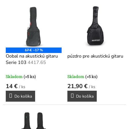
V
ý
p
i
s
p
r
o
17 €
–17 %
d
Oobal na akustickú gitaru
púzdro pre akustickú gitaru
u
Serie 103
4417.65
k
t
Skladom
(>5 ks)
Skladom
(>5 ks)
o
14 €
21,90 €
v
/ ks
/ ks
Do košíka
Do košíka