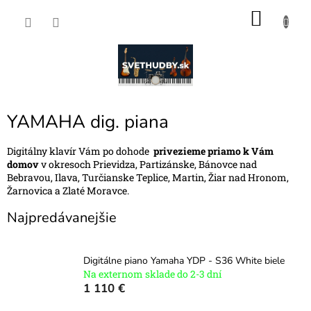
Prejsť
NÁKU
na
obsah
KOŠÍK
YAMAHA dig. piana
Digitálny klavír Vám po dohode
privezieme priamo k Vám
domov
v okresoch Prievidza, Partizánske, Bánovce nad
Bebravou, Ilava, Turčianske Teplice, Martin, Žiar nad Hronom,
Žarnovica a Zlaté Moravce.
Najpredávanejšie
Digitálne piano Yamaha YDP - S36 White biele
Na externom sklade do 2-3 dní
1 110 €