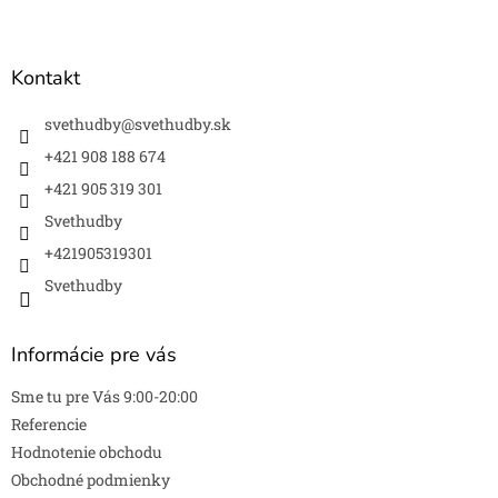
Z
á
p
ä
Kontakt
t
i
svethudby
@
svethudby.sk
e
+421 908 188 674
+421 905 319 301
Svethudby
+421905319301
Svethudby
Informácie pre vás
Sme tu pre Vás 9:00-20:00
Referencie
Hodnotenie obchodu
Obchodné podmienky