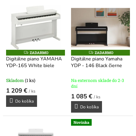
V
ý
p
i
s
p
r
o
ZADARMO
ZADARMO
Z
Z
A
A
d
Digitálne piano YAMAHA
Digitálne piano Yamaha
D
D
u
YDP-165 White biele
YDP - 146 Black čierne
A
A
R
R
k
M
M
t
O
O
Skladom
(1 ks)
Na externom sklade do 2-3
o
dní
1 209 €
v
/ ks
1 085 €
/ ks
Do košíka
Do košíka
Novinka