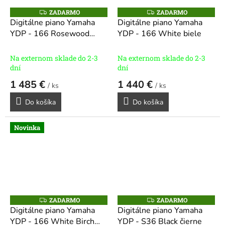
ZADARMO
ZADARMO
Z
Z
A
A
Digitálne piano Yamaha
Digitálne piano Yamaha
D
D
YDP - 166 Rosewood
YDP - 166 White biele
A
A
R
R
tmavý palisander
M
M
O
O
Na externom sklade do 2-3
Na externom sklade do 2-3
dní
dní
1 485 €
1 440 €
/ ks
/ ks
Do košíka
Do košíka
Novinka
ZADARMO
ZADARMO
Z
Z
A
A
Digitálne piano Yamaha
Digitálne piano Yamaha
D
D
YDP - 166 White Birch
YDP - S36 Black čierne
A
A