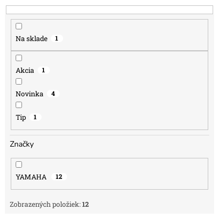
o
d
u
k
Na sklade
1
t
o
v
Akcia
1
Novinka
4
Tip
1
Značky
YAMAHA
12
Zobrazených položiek:
12