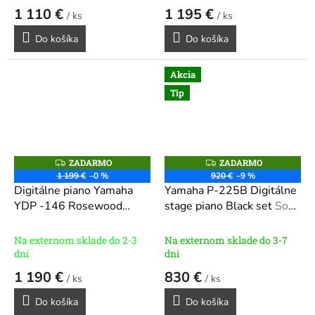
1 110 €
1 195 €
/ ks
/ ks
Do košíka
Do košíka
Akcia
Tip
ZADARMO
ZADARMO
Z
Z
A
A
1 199 €
–0 %
920 €
–9 %
D
D
Digitálne piano Yamaha
Yamaha P-225B Digitálne
A
A
R
R
YDP -146 Rosewood
stage piano Black set
So
M
M
tmavý palisander
stojanom L200B a
O
O
pedálnicou LP1
Na externom sklade do 2-3
Na externom sklade do 3-7
dní
dní
1 190 €
830 €
/ ks
/ ks
Do košíka
Do košíka