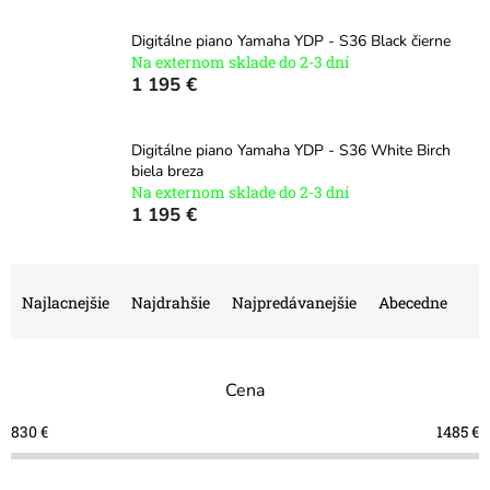
Digitálne piano Yamaha YDP - S36 Black čierne
Na externom sklade do 2-3 dní
1 195 €
Digitálne piano Yamaha YDP - S36 White Birch
biela breza
Na externom sklade do 2-3 dní
1 195 €
R
a
Najlacnejšie
Najdrahšie
Najpredávanejšie
Abecedne
d
e
n
Cena
i
e
830
€
1485
€
p
r