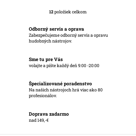
12
položiek celkom
O
v
l
Odborný servis a oprava
á
Zabezpečujeme odborný servis a opravu
d
hudobných nástrojov.
a
c
i
Sme tu pre Vás
e
p
volajte a píšte každý deň 9:00 -20:00
r
v
k
Špecializované poradenstvo
y
Na našich nástrojoch hrá viac ako 80
v
profesionálov.
ý
p
i
Doprava zadarmo
s
nad 149,-€
u