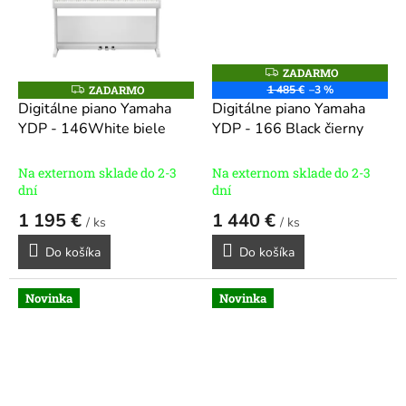
ZADARMO
Z
A
ZADARMO
1 485 €
–3 %
Z
D
A
Digitálne piano Yamaha
Digitálne piano Yamaha
A
D
R
YDP - 146White biele
YDP - 166 Black čierny
A
M
R
O
M
O
Na externom sklade do 2-3
Na externom sklade do 2-3
dní
dní
1 195 €
1 440 €
/ ks
/ ks
Do košíka
Do košíka
Novinka
Novinka