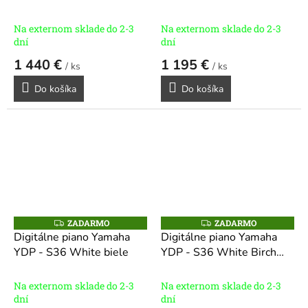
R
R
biela breza
M
M
O
O
Na externom sklade do 2-3
Na externom sklade do 2-3
dní
dní
1 440 €
1 195 €
/ ks
/ ks
Do košíka
Do košíka
ZADARMO
ZADARMO
Z
Z
A
A
Digitálne piano Yamaha
Digitálne piano Yamaha
D
D
YDP - S36 White biele
YDP - S36 White Birch
A
A
R
R
biela breza
M
M
O
O
Na externom sklade do 2-3
Na externom sklade do 2-3
dní
dní