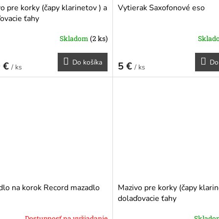
o pre korky (čapy klarinetov ) a
Vytierak Saxofonové eso
ovacie ťahy
Skladom
(2 ks)
Skla
Do košíka
Do
0 €
5 €
/ ks
/ ks
lo na korok Record mazadlo
Mazivo pre korky (čapy klarin
dolaďovacie ťahy
Dostupnosť na vyžiadanie
Sklad