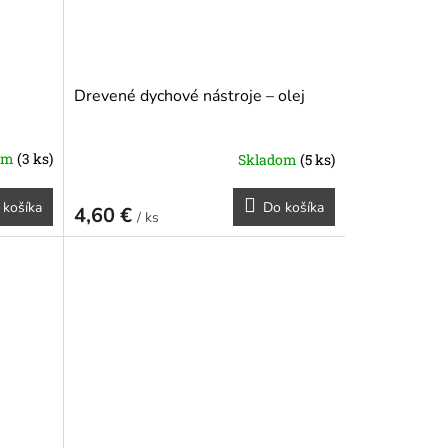
Drevené dychové nástroje – olej
om
(3 ks)
Skladom
(5 ks)
 košíka
Do košíka
4,60 €
/ ks