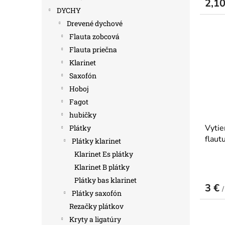
2,1
DYCHY
Drevené dychové
Flauta zobcová
Flauta priečna
Klarinet
Saxofón
Hoboj
Fagot
hubičky
Vytie
Plátky
flaut
Plátky klarinet
Klarinet Es plátky
Klarinet B plátky
Plátky bas klarinet
3 €
/
Plátky saxofón
Rezačky plátkov
Kryty a ligatúry