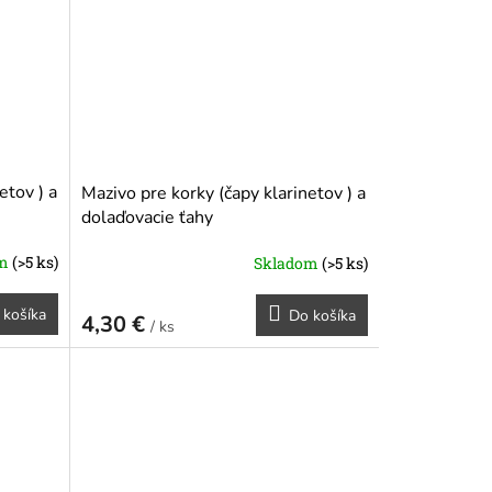
etov ) a
Mazivo pre korky (čapy klarinetov ) a
dolaďovacie ťahy
om
(>5 ks)
Skladom
(>5 ks)
 košíka
Do košíka
4,30 €
/ ks