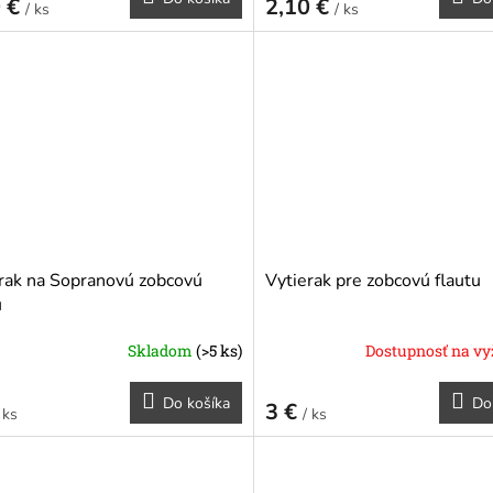
0 €
2,10 €
/ ks
/ ks
rak na Sopranovú zobcovú
Vytierak pre zobcovú flautu
u
Skladom
(>5 ks)
Dostupnosť na vy
Do košíka
Do
3 €
 ks
/ ks