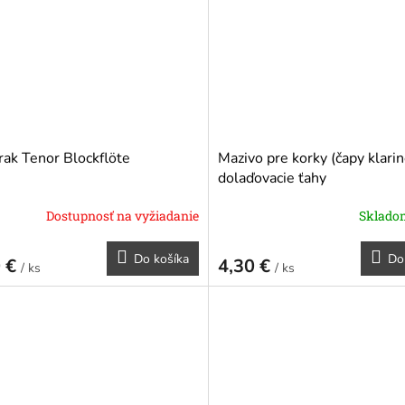
rak Tenor Blockflöte
Mazivo pre korky (čapy klarin
dolaďovacie ťahy
Dostupnosť na vyžiadanie
Sklad
Do košíka
Do
0 €
4,30 €
/ ks
/ ks