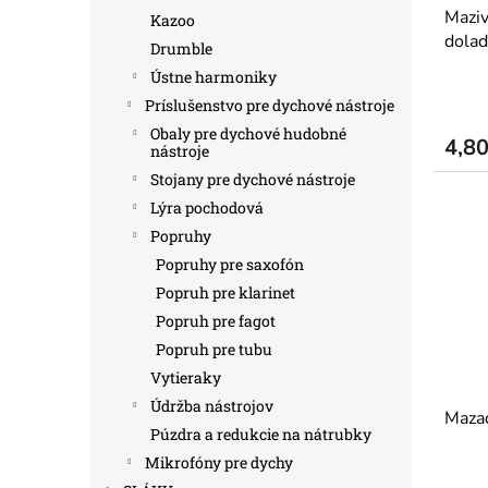
Maziv
Kazoo
dolaď
Drumble
Ústne harmoniky
Príslušenstvo pre dychové nástroje
Obaly pre dychové hudobné
4,8
nástroje
Stojany pre dychové nástroje
Lýra pochodová
Popruhy
Popruhy pre saxofón
Popruh pre klarinet
Popruh pre fagot
Popruh pre tubu
Vytieraky
Údržba nástrojov
Mazad
Púzdra a redukcie na nátrubky
Mikrofóny pre dychy