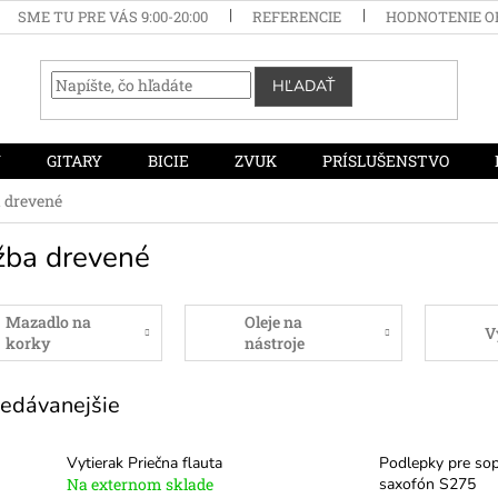
SME TU PRE VÁS 9:00-20:00
REFERENCIE
HODNOTENIE 
HĽADAŤ
Y
GITARY
BICIE
ZVUK
PRÍSLUŠENSTVO
 drevené
žba drevené
Mazadlo na
Oleje na
V
korky
nástroje
edávanejšie
Vytierak Priečna flauta
Podlepky pre so
Na externom sklade
saxofón S275