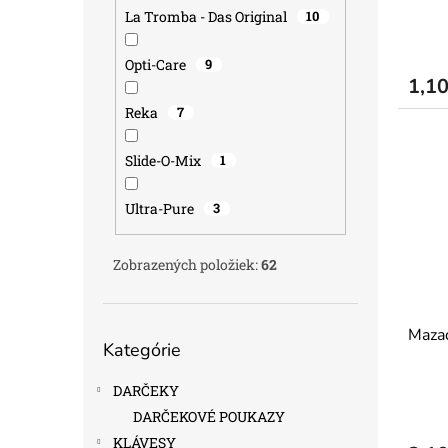
o
La Tromba - Das Original
10
v
Priem
hodno
Opti-Care
9
produ
1,1
je
5,0
Reka
7
z
5
Slide-O-Mix
1
hviezd
Ultra-Pure
3
Zobrazených položiek:
62
Preskočiť
Mazad
Kategórie
kategórie
DARČEKY
DARČEKOVÉ POUKAZY
KLÁVESY