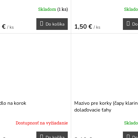
Skladom
(1 ks)
Sklad
erné
tenie
ktu
Do košíka
Do
0 €
1,50 €
/ ks
/ ks
ičiek.
lo na korok
Mazivo pre korky (čapy klarin
dolaďovacie ťahy
Dostupnosť na vyžiadanie
Sklad
Do košíka
Do