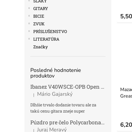
SLÁKY
GITARY
5,5
BICIE
ZVUK
PRÍSLUŠENSTVO
LITERATÚRA
Značky
Posledné hodnotenie
produktov
Ibanez V40WSCE-OPB Open Pore Brown Elektroakustická gitara Dreadnought
Mazad
Mário Gajarský
|
Grea
Hodnotenie produktu je 4 z 5 hviezdičiek.
Dlhšie trvalo dodanie tovaru ale za
takú cenu gitara zneje super
Púzdro pre čelo Polycarbonat FUN
Tmav
6,2
Juraj Meravý
|