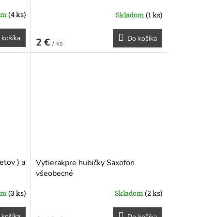
om
(4 ks)
Skladom
(1 ks)
 košíka
Do košíka
2 €
/ ks
etov ) a
Vytierakpre hubičky Saxofon
všeobecné
om
(3 ks)
Skladom
(2 ks)
 košíka
Do košíka