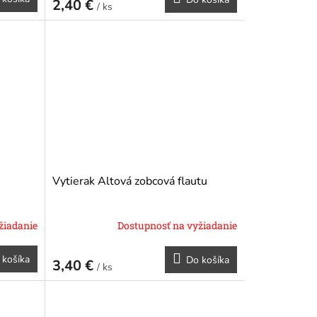
2,40 €
/ ks
Vytierak Altová zobcová flautu
žiadanie
Dostupnosť na vyžiadanie
 košíka
Do košíka
3,40 €
/ ks