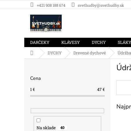
Prejsť
+421 908 188 674
svethudby@svethudby.sk
na
obsah
DARČEKY
KLÁVESY
DYCHY
SLÁK
Domov
DYCHY
Drevené dychové
Údržba
B
Údr
o
č
Cena
n
ý
1
€
47
€
p
a
Najpr
n
e
l
Na sklade
40