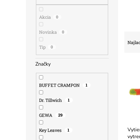
Akcia
0
Novinka
0
R
a
Najlac
Tip
0
d
e
V
n
Značky
ý
i
p
e
i
p
BUFFET CRAMPON
1
s
r
p
o
Dr. Tillwich
1
r
d
o
u
GEWA
29
d
k
u
t
Vytie
k
o
Key Leaves
1
vytre
t
v