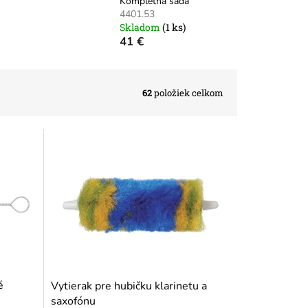
Kompletná sada
4401.53
Skladom
(1 ks)
41 €
62
položiek celkom
é
Vytierak pre hubičku klarinetu a
saxofónu