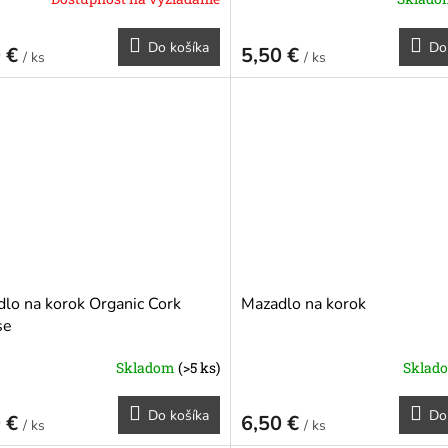
Do košíka
Do
0 €
5,50 €
/ ks
/ ks
lo na korok Organic Cork
Mazadlo na korok
se
Skladom
(>5 ks)
Sklad
o modré
Do košíka
Do
0 €
6,50 €
/ ks
/ ks