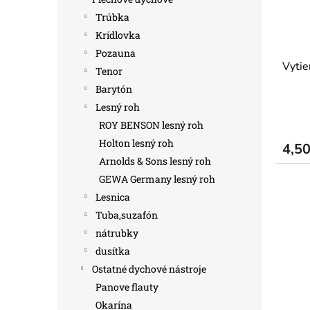
Trúbka
Krídlovka
Pozauna
Vytie
Tenor
Barytón
Lesný roh
ROY BENSON lesný roh
Holton lesný roh
4,5
Arnolds & Sons lesný roh
GEWA Germany lesný roh
Lesnica
Tuba,suzafón
nátrubky
dusítka
Ostatné dychové nástroje
Panove flauty
Okarína