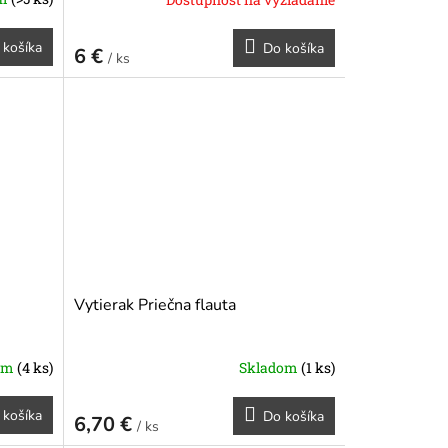
 košíka
Do košíka
6 €
/ ks
Vytierak Priečna flauta
om
(4 ks)
Skladom
(1 ks)
 košíka
Do košíka
6,70 €
/ ks