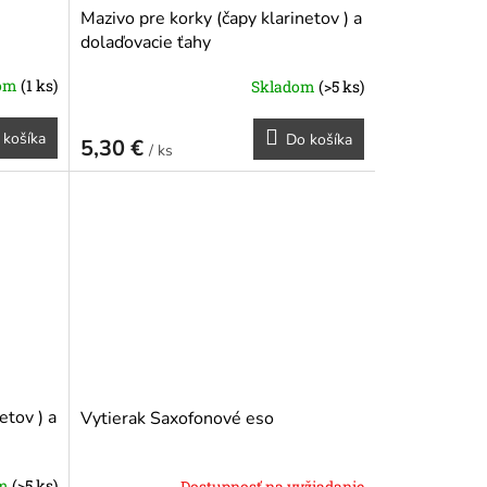
Mazivo pre korky (čapy klarinetov ) a
dolaďovacie ťahy
dom
(1 ks)
Skladom
(>5 ks)
 košíka
Do košíka
5,30 €
/ ks
etov ) a
Vytierak Saxofonové eso
om
(>5 ks)
Dostupnosť na vyžiadanie