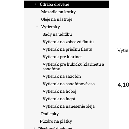
Údržba drevené
Mazadlo na korky
Oleje na nástroje
Vytieraky
Sady na údržbu
Vytierak na zobcovú flautu
Vytierak na priečnu flautu
Vytie
Vytierak pre klarinet
Vytierak pre hubičku klarinetu a
saxofónu
Vytierak na saxofón
Vytierak na saxofónové eso
4,1
Vytierak na hoboj
Vytierak na fagot
Vytierak na nanesenie oleja
Podlepky
Púzdro na plátky
Plechové dychové