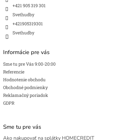
r
+421 905 319 301
v
k
Svethudby
y
v
+421905319301
ý
Svethudby
p
i
s
Informácie pre vás
u
Sme tu pre Vás 9:00-20:00
Referencie
Hodnotenie obchodu
Obchodné podmienky
Reklamačný poriadok
GDPR
Sme tu pre vás
Ako nakupovať na splátky HOMECREDIT