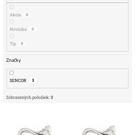
o
v
Akcia
0
Novinka
0
Tip
0
Značky
SENCOR
3
Zobrazených položiek:
3
V
ý
p
i