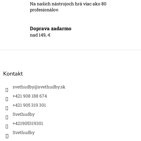
y
Na našich nástrojoch hrá viac ako 80
v
profesionálov.
ý
p
i
Doprava zadarmo
s
nad 149,-€
u
Z
á
p
ä
Kontakt
t
i
svethudby
@
svethudby.sk
e
+421 908 188 674
+421 905 319 301
Svethudby
+421905319301
Svethudby