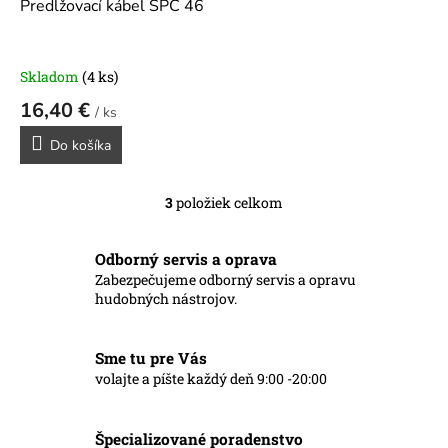
Predlžovací kábel SPC 46
Skladom
(4 ks)
16,40 €
/ ks
Do košíka
3
položiek celkom
O
v
l
Odborný servis a oprava
á
Zabezpečujeme odborný servis a opravu
d
hudobných nástrojov.
a
c
i
Sme tu pre Vás
e
p
volajte a píšte každý deň 9:00 -20:00
r
v
k
Špecializované poradenstvo