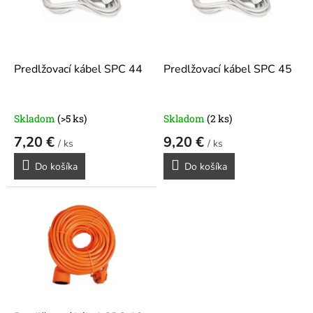
s
p
r
o
d
Predlžovací kábel SPC 44
Predlžovací kábel SPC 45
u
k
t
Skladom
(>5 ks)
Skladom
(2 ks)
o
7,20 €
9,20 €
v
/ ks
/ ks
Do košíka
Do košíka