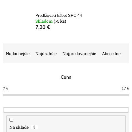
Predlžovací kábel SPC 44
Skladom
(>5 ks)
7,20 €
R
a
Najlacnejšie
Najdrahšie
Najpredávanejšie
Abecedne
d
e
n
Cena
i
e
7
€
17
€
p
r
o
d
u
k
Na sklade
3
t