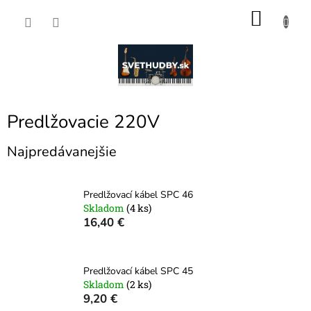
Prejsť
NÁKU
na
obsah
KOŠÍK
Predlžovacie 220V
Najpredávanejšie
Predlžovací kábel SPC 46
Skladom
(4 ks)
16,40 €
Predlžovací kábel SPC 45
Skladom
(2 ks)
9,20 €