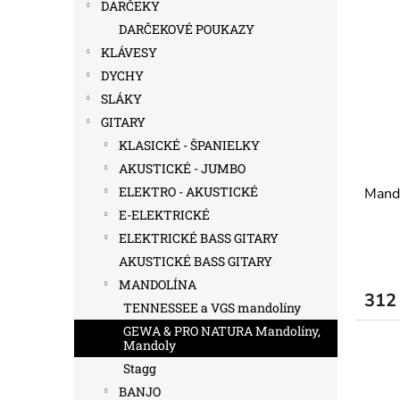
DARČEKY
DARČEKOVÉ POUKAZY
KLÁVESY
DYCHY
SLÁKY
GITARY
KLASICKÉ - ŠPANIELKY
AKUSTICKÉ - JUMBO
ELEKTRO - AKUSTICKÉ
Mando
E-ELEKTRICKÉ
ELEKTRICKÉ BASS GITARY
AKUSTICKÉ BASS GITARY
MANDOLÍNA
312
TENNESSEE a VGS mandolíny
GEWA & PRO NATURA Mandolíny,
Mandoly
Stagg
BANJO