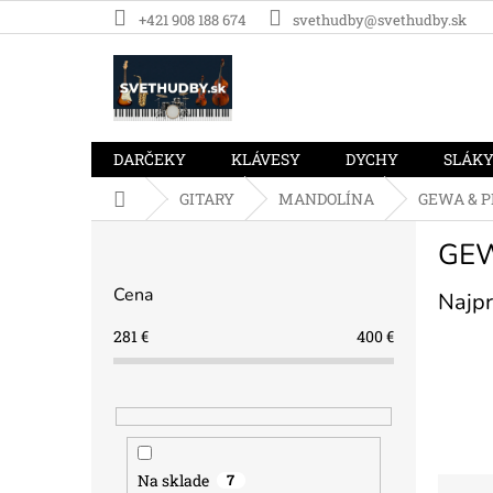
Prejsť
+421 908 188 674
svethudby@svethudby.sk
na
obsah
DARČEKY
KLÁVESY
DYCHY
SLÁK
Domov
GITARY
MANDOLÍNA
GEWA & P
B
GEW
o
č
Cena
Najpr
n
ý
281
€
400
€
p
a
n
e
l
Na sklade
7
R