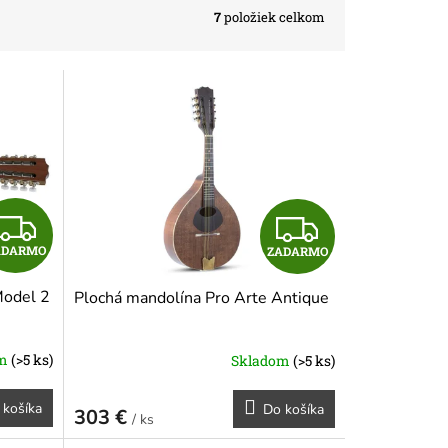
7
položiek celkom
Z
Z
ADARMO
ZADARMO
A
A
Model 2
Plochá mandolína Pro Arte Antique
D
D
A
A
om
(>5 ks)
Skladom
(>5 ks)
R
R
 košíka
Do košíka
303 €
/ ks
M
M