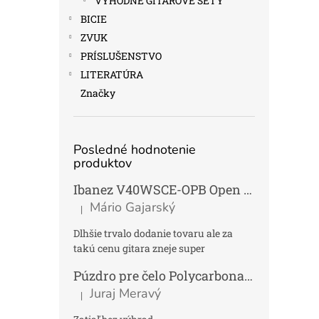
VÝHODNÉ GITAROVÉ SETY
BICIE
ZVUK
PRÍSLUŠENSTVO
LITERATÚRA
Značky
Posledné hodnotenie
produktov
Ibanez V40WSCE-OPB Open Pore Brown Elektroakustická gitara Dreadnought
Mário Gajarský
|
Hodnotenie produktu je 4 z 5 hviezdičiek.
Dlhšie trvalo dodanie tovaru ale za
takú cenu gitara zneje super
Púzdro pre čelo Polycarbonat FUN
Tmav
Juraj Meravý
|
Hodnotenie produktu je 5 z 5 hviezdičiek.