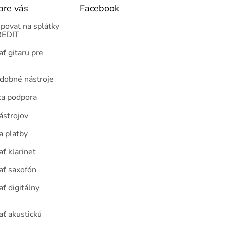
pre vás
Facebook
povať na splátky
EDIT
ť gitaru pre
udobné nástroje
ka podpora
ástrojov
a platby
ť klarinet
ať saxofón
ť digitálny
ať akustickú