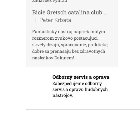
Zatiaľ bez výhrad
Bicie Gretsch catalina club micro kit saf
Peter Krbata
|
Hodnotenie produktu je 5 z 5 hviezdičiek.
Fantasticky nastroj napriek malym
rozmerom zvukovo postacujuci,
skvely dizajn, spracovanie, prakticke,
dobre sa prenasaju bez zdravotnych
nasledkov Dakujem!
Odborný servis a oprava
Zabezpečujeme odborný
servis a opravu hudobných
nástrojov.
Z
á
p
ä
t