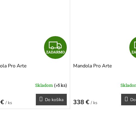
O
Z
ZADARMO
Z
A
la Pro Arte
Mandola Pro Arte
D
A
Skladom
(>5 ks)
Sklad
R
Do košíka
Do
 €
338 €
/ ks
/ ks
M
O