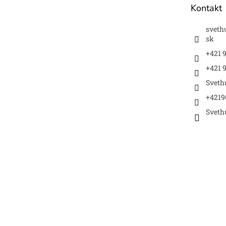
Kontakt
i
e
sveth
sk
+421 
+421 9
Sveth
+4219
Sveth