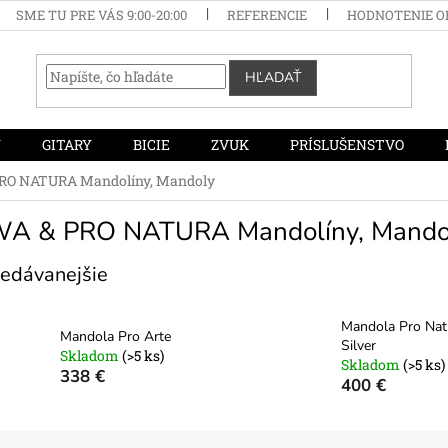
SME TU PRE VÁS 9:00-20:00
REFERENCIE
HODNOTENIE 
HĽADAŤ
Y
GITARY
BICIE
ZVUK
PRÍSLUŠENSTVO
RO NATURA Mandolíny, Mandoly
A & PRO NATURA Mandolíny, Mando
edávanejšie
Mandola Pro Nat
Mandola Pro Arte
Silver
Skladom
(>5 ks)
Skladom
(>5 ks)
338 €
400 €