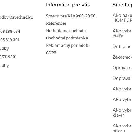
Informácie pre vás
Sme tu 
Ako naku
Sme tu pre Vás 9:00-20:00
udby
@
svethudby.
HOMECR
Referencie
Hodnotenie obchodu
Ako vybra
908 188 674
dieťa
Obchodné podmienky
05 319 301
Reklamačný poriadok
Deti a h
udby
GDPR
05319301
Zákazníc
udby
Oprava n
Doprava 
Ako vybra
Ako vybr
Ako vybra
klavír
Ako vybr
gitaru