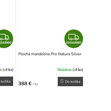
O
O
Z
Z
ADARMO
ZADARMO
A
A
Plochá mandolína Pro Natura Silver
D
D
A
A
om
(>5 ks)
Skladom
(>5 ks)
R
R
 košíka
Do košíka
388 €
/ ks
M
M
O
O