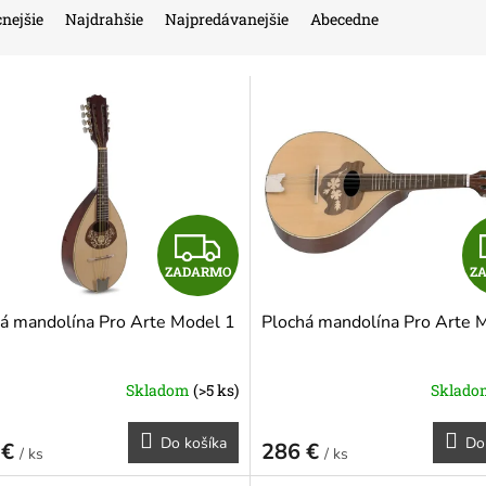
nejšie
Najdrahšie
Najpredávanejšie
Abecedne
Z
ZADARMO
Z
A
á mandolína Pro Arte Model 1
Plochá mandolína Pro Arte 
D
A
Skladom
(>5 ks)
Sklad
R
Do košíka
Do
 €
286 €
/ ks
/ ks
M