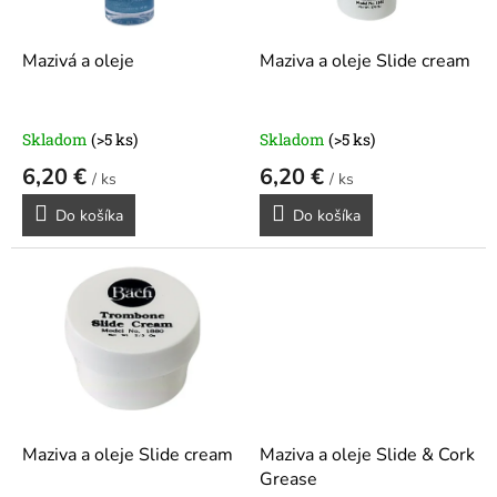
r
d
o
u
d
k
Mazivá a oleje
Maziva a oleje Slide cream
u
t
k
o
t
v
Skladom
(>5 ks)
Skladom
(>5 ks)
o
6,20 €
6,20 €
v
/ ks
/ ks
Do košíka
Do košíka
Maziva a oleje Slide cream
Maziva a oleje Slide & Cork
Grease