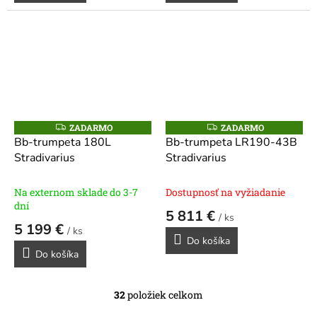
ZADARMO
ZADARMO
Z
Z
A
A
Bb-trumpeta 180L
Bb-trumpeta LR190-43B
D
D
Stradivarius
Stradivarius
A
A
R
R
M
M
O
O
Na externom sklade do 3-7
Dostupnosť na vyžiadanie
dní
5 811 €
/ ks
5 199 €
/ ks
Do košíka
Do košíka
32
položiek celkom
O
v