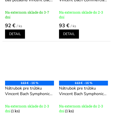
bas pozaunu Vincent Bach
Vincent Bach Commercial
Standard séria 341
série L551
Modely: 3S,
Modely:1G, 1 1/4G, 1
5S, 7S, 10 1/2S
Na externom sklade do 3-7
Na externom sklade do 2-3
1/4GM, 1 1/2G, 1
dní
dní
1/2GM,2G, 3G, 4G,4GB,
92 €
93 €
/ ks
/ ks
5G, 5GL, 5GB, 5GS, 6
1/2A, 6 1/2AL
DETAIL
DETAIL
113 €
–16 %
113 €
–16 %
Nátrubok pre trúbku
Nátrubok pre trúbku
Vincent Bach Symphonic
Vincent Bach Symphonic
séria S651 - 1C - Hrdlo
séria S651 - 1C - Hrdlo
22
24
Na externom sklade do 2-3
Na externom sklade do 2-3
dní
(1 ks)
dní
(1 ks)