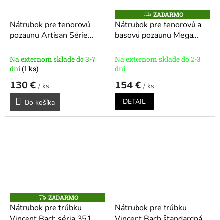
ZADARMO
Z
A
Nátrubok pre tenorovú
Nátrubok pre tenorovú a
D
pozaunu Artisan Série
basovú pozaunu Mega
A
R
A450
Tone séria K341
Modely:
M
1 1/2G, 5G, 6 1/2A, 6
O
Na externom sklade do 3-7
Na externom sklade do 2-3
1/2AL
dní
(1 ks)
dní
130 €
154 €
/ ks
/ ks
DETAIL
Do košíka
ZADARMO
Z
A
Nátrubok pre trúbku
Nátrubok pre trúbku
D
Vincent Bach séria 351
Vincent Bach štandardná
A