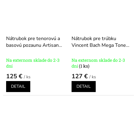
Nátrubok pre tenorovú a
Nátrubok pre trúbku
basovú pozaunu Artisan
Vincent Bach Mega Tone
Séria A441
Modely: 1G, 1
séria K351
Modely: 1,1B,
1/2G, 5G, 5GS, 6 1/2A, 6
1C, 1D, 1V, 1 1/4C, 1
Na externom sklade do 2-3
Na externom sklade do 2-3
1/2AL
1/2B, 1 1/2C, 2C, 2 1/2C,
dní
dní
(1 ks)
3B, 3C, 5B, 5C, 7C
125 €
127 €
/ ks
/ ks
DETAIL
DETAIL