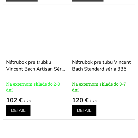
Nátrubok pre trúbku
Nátrubok pre tubu Vincent
Vincent Bach Artisan Séria
Bach Standard séria 335
A451
Modely: 1C, 2C, 1
1/2B, 1 1/2C, 3C, 5C, 7D,
Na externom sklade do 2-3
Na externom sklade do 3-7
7C, 7V, 10 1/2C
dní
dní
102 €
120 €
/ ks
/ ks
DETAIL
DETAIL