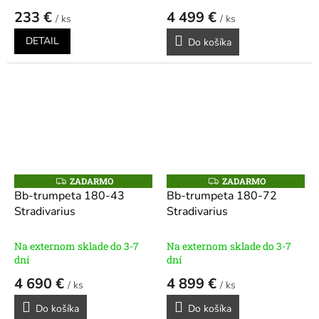
233 €
4 499 €
/ ks
/ ks
DETAIL
Do košíka
ZADARMO
ZADARMO
Z
Z
A
A
Bb-trumpeta 180-43
Bb-trumpeta 180-72
D
D
Stradivarius
Stradivarius
A
A
R
R
M
M
O
O
Na externom sklade do 3-7
Na externom sklade do 3-7
dní
dní
4 690 €
4 899 €
/ ks
/ ks
Do košíka
Do košíka