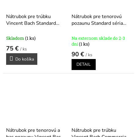
Nátrubok pre trúbku
Nátrubok pre tenorovú
Vincent Bach Standard
pozaunu Standard séria
séria 351
350
Skladom
(1 ks)
Na externom sklade do 2-3
dní
(1 ks)
75 €
/ ks
90 €
/ ks
Do košíka
DETAIL
Nátrubok pre tenorovú a
Nátrubok pre trúbku