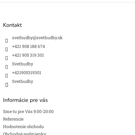
l
Z
á
á
d
p
a
ä
Kontakt
c
t
i
i
svethudby
@
svethudby.sk
e
e
p
+421 908 188 674
r
+421 905 319 301
v
k
Svethudby
y
v
+421905319301
ý
Svethudby
p
i
s
Informácie pre vás
u
Sme tu pre Vás 9:00-20:00
Referencie
Hodnotenie obchodu
Obchodné podmienky