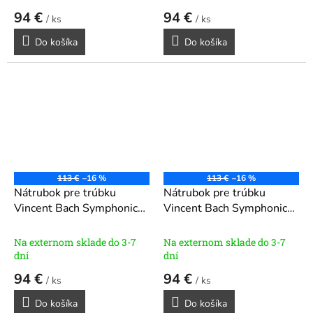
94 €
94 €
/ ks
/ ks
Do košíka
Do košíka
113 €
–16 %
113 €
–16 %
Nátrubok pre trúbku
Nátrubok pre trúbku
Vincent Bach Symphonic
Vincent Bach Symphonic
séria S651 - 1C - Hrdlo
séria S651 - 1C - Hrdlo
25
26
Na externom sklade do 3-7
Na externom sklade do 3-7
dní
dní
94 €
94 €
/ ks
/ ks
Do košíka
Do košíka