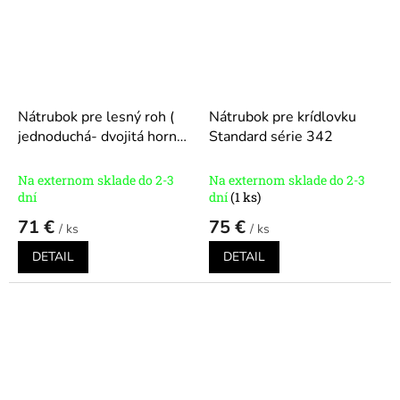
Nátrubok pre lesný roh (
Nátrubok pre krídlovku
jednoduchá- dvojitá horna
Standard série 342
) Standard séria 336
Modely: 3, 7, 7S, 10, 10S,
Na externom sklade do 2-3
Na externom sklade do 2-3
11, 12, 15,16,18
dní
dní
(1 ks)
71 €
75 €
/ ks
/ ks
DETAIL
DETAIL