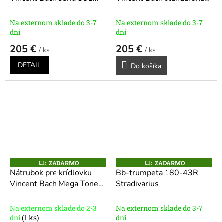
R
Modely: 1C, 1 1/4C, 1
séria 351 - zlatý
M
1/2C, 3C, 5B, 5C, 6C, 7C,
O
Na externom sklade do 3-7
Na externom sklade do 3-7
10 1/2C
dní
dní
205 €
205 €
/ ks
/ ks
DETAIL
Do košíka
ZADARMO
ZADARMO
Z
Z
A
A
Nátrubok pre krídlovku
Bb-trumpeta 180-43R
D
D
Vincent Bach Mega Tone
Stradivarius
A
A
R
R
séria K342
Modely:1
M
M
1/2C, 3C, 7C
O
O
Na externom sklade do 2-3
Na externom sklade do 3-7
dní
(1 ks)
dní