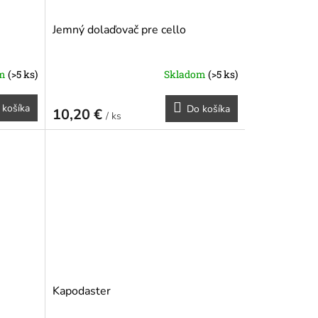
Jemný dolaďovač pre cello
om
(>5 ks)
Skladom
(>5 ks)
 košíka
Do košíka
10,20 €
/ ks
Kapodaster