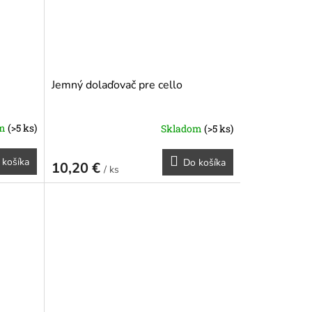
Jemný dolaďovač pre cello
om
(>5 ks)
Skladom
(>5 ks)
 košíka
Do košíka
10,20 €
/ ks