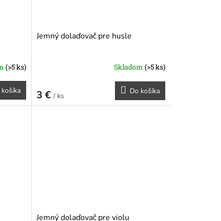
Jemný dolaďovač pre husle
om
(>5 ks)
Skladom
(>5 ks)
 košíka
Do košíka
3 €
/ ks
Jemný dolaďovač pre violu