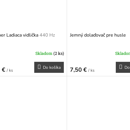
er Ladiaca vidlička
440 Hz
Jemný dolaďovač pre husle
Skladom
(2 ks)
Sklad
Do košíka
Do
0 €
7,50 €
/ ks
/ ks