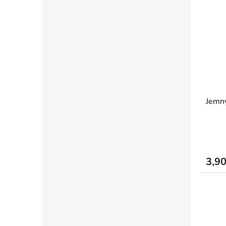
Jemný
3,9