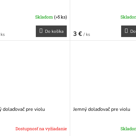
Skladom
(>5 ks)
Sklad
Do košíka
Do
3 €
 ks
/ ks
 dolaďovač pre violu
Jemný dolaďovač pre violu
Dostupnosť na vyžiadanie
Sklad