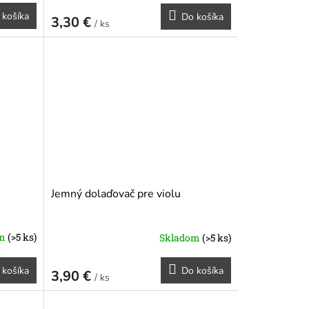
 košíka
Do košíka
3,30 €
/ ks
Jemný dolaďovač pre violu
om
(>5 ks)
Skladom
(>5 ks)
 košíka
Do košíka
3,90 €
/ ks