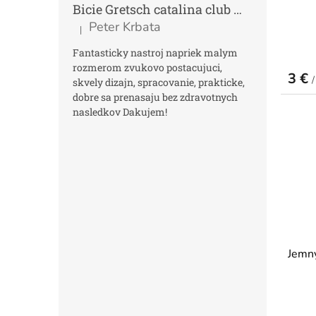
Bicie Gretsch catalina club micro kit saf
Peter Krbata
|
Hodnotenie produktu je 5 z 5 hviezdičiek.
Fantasticky nastroj napriek malym
rozmerom zvukovo postacujuci,
3 €
/
skvely dizajn, spracovanie, prakticke,
dobre sa prenasaju bez zdravotnych
nasledkov Dakujem!
Jemný