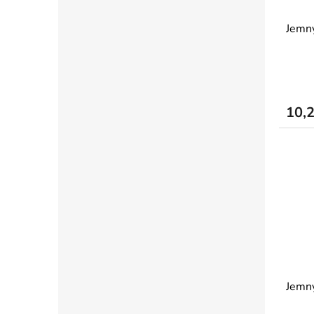
Jemný
10,
Jemný