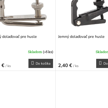
 dolaďovač pre husle
Jemný dolaďovač pre husle
Skladom
(>5 ks)
Sklad
Do košíka
Do
0 €
2,40 €
/ ks
/ ks