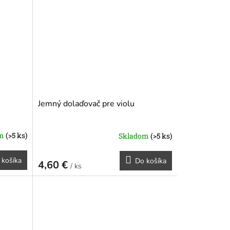
Jemný dolaďovač pre violu
om
(>5 ks)
Skladom
(>5 ks)
 košíka
Do košíka
4,60 €
/ ks