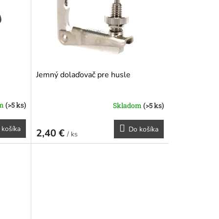
Jemný dolaďovač pre husle
om
(>5 ks)
Skladom
(>5 ks)
 košíka
Do košíka
2,40 €
/ ks