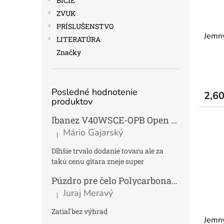
BICIE
ZVUK
PRÍSLUŠENSTVO
Jemný
LITERATÚRA
Značky
Posledné hodnotenie
2,6
produktov
Ibanez V40WSCE-OPB Open Pore Brown Elektroakustická gitara Dreadnought
Mário Gajarský
|
Hodnotenie produktu je 4 z 5 hviezdičiek.
Dlhšie trvalo dodanie tovaru ale za
takú cenu gitara zneje super
Púzdro pre čelo Polycarbonat FUN
Tmav
Juraj Meravý
|
Hodnotenie produktu je 5 z 5 hviezdičiek.
Zatiaľ bez výhrad
Jemný