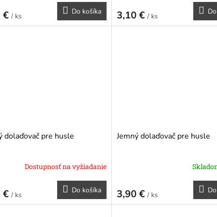
Do košíka
Do
0 €
3,10 €
/ ks
/ ks
 dolaďovač pre husle
Jemný dolaďovač pre husle
Dostupnosť na vyžiadanie
Sklad
Do košíka
Do
0 €
3,90 €
/ ks
/ ks