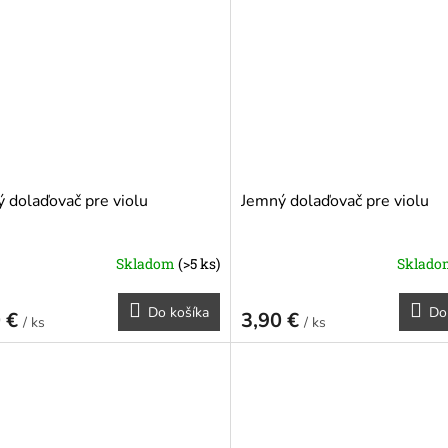
 dolaďovač pre violu
Jemný dolaďovač pre violu
Skladom
(>5 ks)
Sklad
Do košíka
Do
0 €
3,90 €
/ ks
/ ks