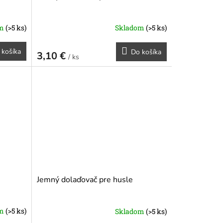
om
(>5 ks)
Skladom
(>5 ks)
 košíka
Do košíka
3,10 €
/ ks
Jemný dolaďovač pre husle
om
(>5 ks)
Skladom
(>5 ks)