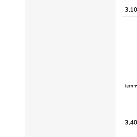
3,1
Jemný
3,4