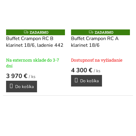
ZADARMO
ZADARMO
Z
Z
A
A
Buffet Crampon RC B
Buffet Crampon RC A
D
D
klarinet 18/6, ladenie 442
klarinet 18/6
A
A
R
R
M
M
O
O
Na externom sklade do 3-7
Dostupnosť na vyžiadanie
dní
4 300 €
/ ks
3 970 €
/ ks
Do košíka
Do košíka