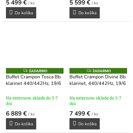
5 499 €
5 599 €
/ ks
/ ks
Do košíka
Do košíka
ZADARMO
ZADARMO
Z
Z
A
A
Buffet Crampon Tosca Bb
Buffet Crampon Divine Bb
D
D
klarinet 440/442Hz, 19/6
klarinet, 440/442Hz, 19/6
A
A
R
R
M
M
O
O
Na externom sklade do 3-7
Na externom sklade do 3-7
dní
dní
6 889 €
7 499 €
/ ks
/ ks
Do košíka
Do košíka