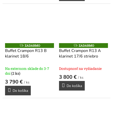
ZADARMO
ZADARMO
Z
Z
A
A
Buffet Crampon R13 B
Buffet Crampon R13 A
D
D
klarinet 18/6
klarinet 17/6 striebro
A
A
R
R
M
M
O
O
Na externom sklade do 3-7
Dostupnosť na vyžiadanie
dní
(2 ks)
3 800 €
/ ks
3 790 €
/ ks
Do košíka
Do košíka