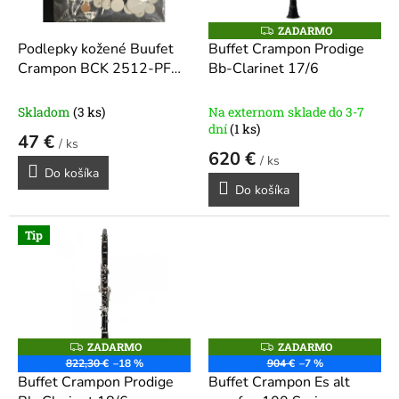
r
d
o
u
ZADARMO
Z
A
d
k
Podlepky kožené Buufet
Buffet Crampon Prodige
D
u
t
Crampon BCK 2512-PF
Bb-Clarinet 17/6
A
R
k
o
RC/E13/E12F/PRODIGE
M
t
v
O
Skladom
(3 ks)
Na externom sklade do 3-7
o
dní
(1 ks)
47 €
v
/ ks
620 €
/ ks
Do košíka
Do košíka
Tip
ZADARMO
ZADARMO
Z
Z
A
A
822,30 €
–18 %
904 €
–7 %
D
D
Buffet Crampon Prodige
Buffet Crampon Es alt
A
A
R
R