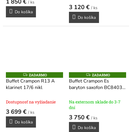
1 850 €
/ ks
3 120 €
/ ks
Do košíka
Do košíka
ZADARMO
ZADARMO
Z
Z
A
A
Buffet Crampon R13 A
Buffet Crampon Es
D
D
klarinet 17/6 nikl
baryton saxofon BC8403-
A
A
R
R
1-0 - 400 Series
M
M
O
O
Dostupnosť na vyžiadanie
Na externom sklade do 3-7
dní
3 699 €
/ ks
3 750 €
/ ks
Do košíka
Do košíka