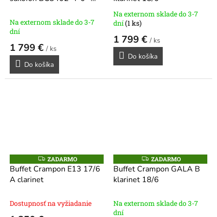
M
R
400 Series
O
M
Na externom sklade do 3-7
O
Priemerné
Na externom sklade do 3-7
dní
(1 ks)
hodnotenie
dní
1 799 €
produktu
/ ks
1 799 €
je
/ ks
5,0
Do košíka
Do košíka
z
5
hviezdičiek.
ZADARMO
ZADARMO
Z
Z
A
A
Buffet Crampon E13 17/6
Buffet Crampon GALA B
D
D
A clarinet
klarinet 18/6
A
A
R
R
M
M
O
O
Dostupnosť na vyžiadanie
Na externom sklade do 3-7
dní