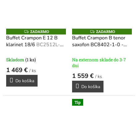
ZADARMO
ZADARMO
Z
Z
A
A
Buffet Crampon E 12 B
Buffet Crampon B tenor
D
D
klarinet 18/6
BC2512L-2-
saxofon BC8402-1-0 -
A
A
R
R
0
400 Series
M
M
O
O
Skladom
(1 ks)
Na externom sklade do 3-7
dní
1 469 €
/ ks
1 559 €
/ ks
Do košíka
Do košíka
Tip