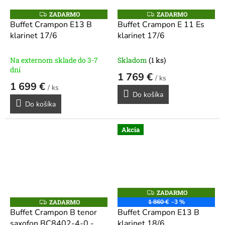
ZADARMO
ZADARMO
Z
Z
A
A
Buffet Crampon E13 B
Buffet Crampon E 11 Es
D
D
klarinet 17/6
klarinet 17/6
A
A
R
R
M
M
O
O
Na externom sklade do 3-7
Skladom
(1 ks)
dní
1 769 €
/ ks
1 699 €
/ ks
Do košíka
Do košíka
Akcia
ZADARMO
Z
A
ZADARMO
1 860 €
–3 %
Z
D
A
Buffet Crampon B tenor
Buffet Crampon E13 B
A
D
R
saxofon BC8402-4-0 -
klarinet 18/6
A