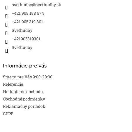
i
svethudby
@
svethudby.sk
e
e
p
+421 908 188 674
r
+421 905 319 301
v
k
Svethudby
y
v
+421905319301
ý
Svethudby
p
i
s
Informácie pre vás
u
Sme tu pre Vás 9:00-20:00
Referencie
Hodnotenie obchodu
Obchodné podmienky
Reklamačný poriadok
GDPR