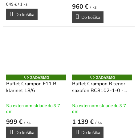
je
Jednotková
849 € / 1 ks
960 €
/ ks
5,0
cena:
Do košíka
z
Do košíka
5
hviezdičiek.
ZADARMO
ZADARMO
Z
Z
A
A
Buffet Crampon E11 B
Buffet Crampon B tenor
D
D
klarinet 18/6
saxofon BC8102-1-0 -
A
A
R
R
100 Series
M
M
O
O
Na externom sklade do 3-7
Na externom sklade do 3-7
dní
dní
999 €
1 139 €
/ ks
/ ks
Do košíka
Do košíka