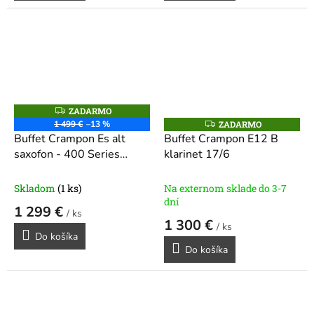
ZADARMO
Z
A
1 499 €
–13 %
ZADARMO
Z
D
A
Buffet Crampon Es alt
Buffet Crampon E12 B
A
D
R
saxofon - 400 Series
klarinet 17/6
A
M
R
BC8401-1-0
O
M
O
Skladom
(1 ks)
Na externom sklade do 3-7
dní
1 299 €
/ ks
1 300 €
/ ks
Do košíka
Do košíka