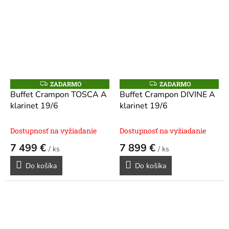
ZADARMO
ZADARMO
Z
Z
A
A
Buffet Crampon TOSCA A
Buffet Crampon DIVINE A
D
D
klarinet 19/6
klarinet 19/6
A
A
R
R
M
M
O
O
Dostupnosť na vyžiadanie
Dostupnosť na vyžiadanie
7 499 €
7 899 €
/ ks
/ ks
Do košíka
Do košíka