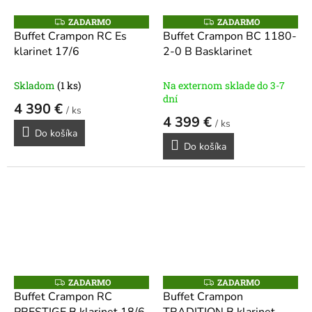
ZADARMO
ZADARMO
Z
Z
A
A
Buffet Crampon RC Es
Buffet Crampon BC 1180-
D
D
klarinet 17/6
2-0 B Basklarinet
A
A
R
R
M
M
O
O
Skladom
(1 ks)
Na externom sklade do 3-7
dní
4 390 €
/ ks
4 399 €
/ ks
Do košíka
Do košíka
ZADARMO
ZADARMO
Z
Z
A
A
Buffet Crampon RC
Buffet Crampon
D
D
A
A