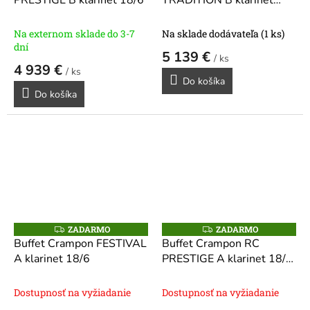
PRESTIGE B klarinet 18/6
TRADITION B klarinet
R
R
19/6
M
M
O
O
Na externom sklade do 3-7
Na sklade dodávateľa
(1 ks)
dní
5 139 €
/ ks
4 939 €
/ ks
Do košíka
Do košíka
ZADARMO
ZADARMO
Z
Z
A
A
Buffet Crampon FESTIVAL
Buffet Crampon RC
D
D
A klarinet 18/6
PRESTIGE A klarinet 18/6
A
A
R
R
- 442 Hz
M
M
O
O
Dostupnosť na vyžiadanie
Dostupnosť na vyžiadanie