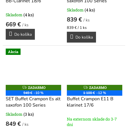
Bb-Clarinet 18/6
saxofon 100 Series
M
M
O
O
Skladom
(4 ks)
Priemerné
Skladom
(4 ks)
hodnotenie
839 €
/ ks
produktu
669 €
/ ks
je
Jednotková
839 € / 1 ks
5,0
cena:
Do košíka
Do košíka
z
5
hviezdičiek.
Akcia
ZADARMO
ZADARMO
Z
Z
A
A
949 €
–10 %
1 100 €
–12 %
D
D
SET Buffet Crampon Es alt
Buffet Crampon E11 B
A
A
R
R
saxofon 100 Series
klarinet 17/6
M
M
O
O
Skladom
(3 ks)
Priemerné
Na externom sklade do 3-7
hodnotenie
849 €
/ ks
dní
produktu