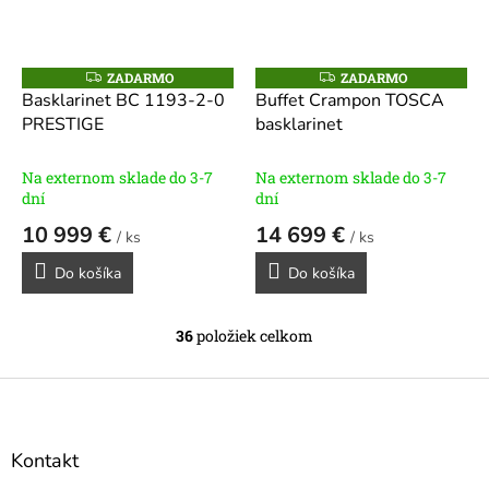
ZADARMO
ZADARMO
Z
Z
A
A
Basklarinet BC 1193-2-0
Buffet Crampon TOSCA
D
D
PRESTIGE
basklarinet
A
A
R
R
M
M
O
O
Na externom sklade do 3-7
Na externom sklade do 3-7
dní
dní
10 999 €
14 699 €
/ ks
/ ks
Do košíka
Do košíka
36
položiek celkom
O
v
l
Z
á
á
d
p
a
ä
Kontakt
c
t
i