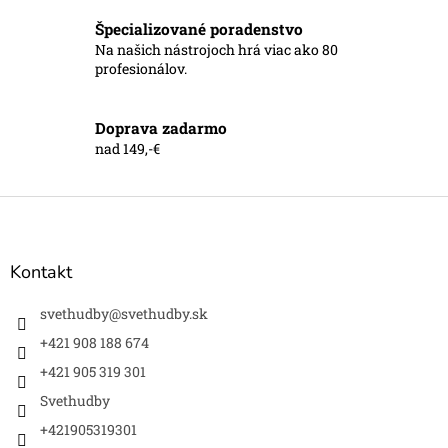
v
k
Špecializované poradenstvo
y
Na našich nástrojoch hrá viac ako 80
v
profesionálov.
ý
p
i
Doprava zadarmo
s
nad 149,-€
u
Z
á
p
ä
Kontakt
t
i
svethudby
@
svethudby.sk
e
+421 908 188 674
+421 905 319 301
Svethudby
+421905319301