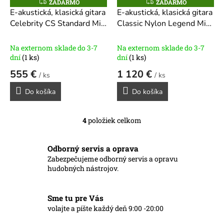
ZADARMO
ZADARMO
Z
Z
A
A
E-akustická, klasická gitara
E-akustická, klasická gitara
D
D
Celebrity CS Standard Mid
Classic Nylon Legend Mid
A
A
R
R
Cutaway
Cutaway
M
M
O
O
Na externom sklade do 3-7
Na externom sklade do 3-7
dní
(1 ks)
dní
(1 ks)
555 €
1 120 €
/ ks
/ ks
Do košíka
Do košíka
4
položiek celkom
O
v
l
Odborný servis a oprava
á
Zabezpečujeme odborný servis a opravu
d
hudobných nástrojov.
a
c
i
Sme tu pre Vás
e
p
volajte a píšte každý deň 9:00 -20:00
r