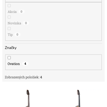
o
v
Akcia
0
Novinka
0
Tip
0
Značky
Ovation
4
Zobrazených položiek:
4
V
ý
p
i