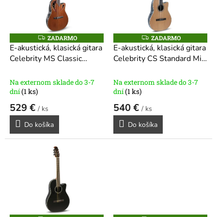
s
p
r
o
ZADARMO
ZADARMO
Z
Z
A
A
d
E-akustická, klasická gitara
E-akustická, klasická gitara
D
D
u
Celebrity MS Classic
Celebrity CS Standard Mid
A
A
R
R
k
Nylon
Cutaway
M
M
t
O
O
Na externom sklade do 3-7
Na externom sklade do 3-7
o
dní
(1 ks)
dní
(1 ks)
v
529 €
540 €
/ ks
/ ks
Do košíka
Do košíka