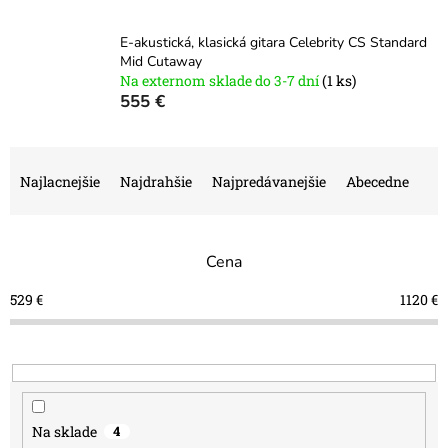
E-akustická, klasická gitara Celebrity CS Standard
Mid Cutaway
Na externom sklade do 3-7 dní
(1 ks)
555 €
R
a
Najlacnejšie
Najdrahšie
Najpredávanejšie
Abecedne
d
e
n
Cena
i
e
529
€
1120
€
p
r
o
d
u
k
Na sklade
4
t