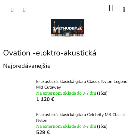
Prejsť
NÁKU
na
obsah
KOŠÍK
Ovation -eloktro-akustická
Najpredávanejšie
E-akustická, klasická gitara Classic Nylon Legend
Mid Cutaway
Na externom sklade do 3-7 dní
(1 ks)
1 120 €
E-akustická, klasická gitara Celebrity MS Classic
Nylon
Na externom sklade do 3-7 dní
(1 ks)
529 €