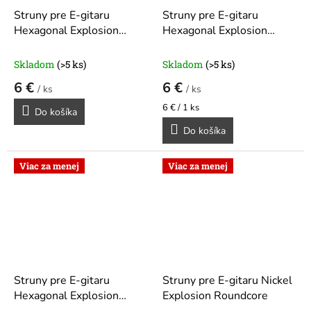
Struny pre E-gitaru
Struny pre E-gitaru
Hexagonal Explosion
Hexagonal Explosion
Nickel
Nickel
Skladom
(>5 ks)
Skladom
(>5 ks)
6 €
6 €
/ ks
/ ks
Jednotková
6 € / 1 ks
Do košíka
cena:
Do košíka
Viac za menej
Viac za menej
Struny pre E-gitaru
Struny pre E-gitaru Nickel
Hexagonal Explosion
Explosion Roundcore
Nickel