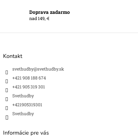
u
Doprava zadarmo
nad 149,-€
Z
á
p
ä
Kontakt
t
i
svethudby
@
svethudby.sk
e
+421 908 188 674
+421 905 319 301
Svethudby
+421905319301
Svethudby
Informácie pre vás