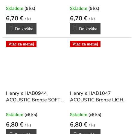
Skladom
(5 ks)
Skladom
(5 ks)
6,70 €
6,70 €
/ ks
/ ks
Do košíka
Do košíka
Viac za menej
Viac za menej
Henry´s HAB0944
Henry´s HAB1047
ACOUSTIC Bronze SOFT
ACOUSTIC Bronze LIGHT
09-44 Struny pre
10-47 Struny pre
akustickú gitaru
akustickú gitaru
Skladom
(>5 ks)
Skladom
(>5 ks)
6,80 €
6,80 €
/ ks
/ ks