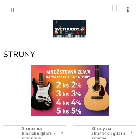
Prejsť
NÁKU
na
obsah
KOŠÍK
STRUNY
Struny na
Struny na
klasickú gitaru -
akustickú gitaru
nylonové
kovové