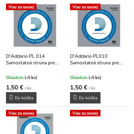
V
Viac za menej
Viac za menej
ý
p
i
s
p
r
o
d
D'Addario PL 014
D'Addario PL010
u
Samostatná struna pre
Samostatná struna pre
k
gitaru
gitaru
t
Skladom
(>5 ks)
Skladom
(>5 ks)
o
1,50 €
1,50 €
v
/ ks
/ ks
Do košíka
Do košíka
Viac za menej
Viac za menej