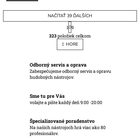
NAČÍTAŤ 39 ĎALŠÍCH
S
1
9
t
O
r
323
položiek celkom
v
á
l
HORE
n
á
k
o
d
v
a
Odborný servis a oprava
a
c
Zabezpečujeme odborný servis a opravu
n
i
i
hudobných nástrojov.
e
e
p
r
Sme tu pre Vás
v
volajte a píšte každý deň 9:00 -20:00
k
y
v
Špecializované poradenstvo
ý
p
Na našich nástrojoch hrá viac ako 80
i
profesionálov.
s