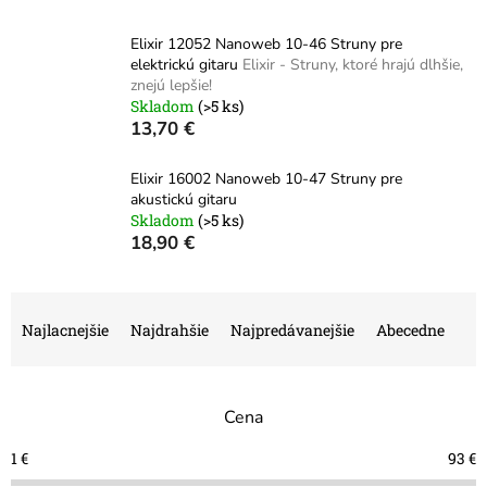
Elixir 12052 Nanoweb 10-46 Struny pre
elektrickú gitaru
Elixir - Struny, ktoré hrajú dlhšie,
znejú lepšie!
Skladom
(>5 ks)
13,70 €
Elixir 16002 Nanoweb 10-47 Struny pre
akustickú gitaru
Skladom
(>5 ks)
18,90 €
R
a
Najlacnejšie
Najdrahšie
Najpredávanejšie
Abecedne
d
e
n
Cena
i
e
1
€
93
€
p