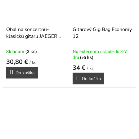
Obal na koncertnú-
Gitarový Gig Bag Economy
klasickú gitaru JAEGER
12
ASPIRE
Skladom
(3 ks)
Na externom sklade do 3-7
dní
(>5 ks)
30,80 €
/ ks
34 €
/ ks
Do košíka
Do košíka