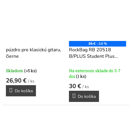
35 €
–14 %
púzdro pre klasickú gitaru,
RockBag RB 20518
čierne
B/PLUS Student Plus
Puzdro pre klasickú gitaru
Black
Skladom
(>5 ks)
Na externom sklade do 3-7
dní
(1 ks)
26,90 €
/ ks
30 €
/ ks
Do košíka
Do košíka