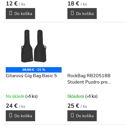
12 €
18 €
v
/ ks
/ ks
Do košíka
Do košíka
28,50 €
–15 %
Gitarový Gig Bag Basic 5
RockBag RB20518B
Student Puzdro pre
klasickú gitaru Black
Na sklade
(>5 ks)
Skladom
(>5 ks)
24 €
25 €
/ ks
/ ks
Do košíka
Do košíka