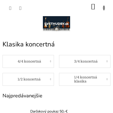
Prejsť
NÁKU
na
obsah
KOŠÍK
Klasika koncertná
4/4 koncertná
3/4 koncertná
1/4 koncertná
1/2 koncertná
klasika
Najpredávanejšie
Darčekový poukaz 50,-€