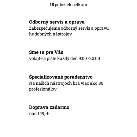
15
položiek celkom
O
v
l
Odborný servis a oprava
á
Zabezpečujeme odborný servis a opravu
d
hudobných nástrojov.
a
c
i
Sme tu pre Vás
e
p
volajte a píšte každý deň 9:00 -20:00
r
v
k
Špecializované poradenstvo
y
Na našich nástrojoch hrá viac ako 80
v
profesionálov.
ý
p
i
Doprava zadarmo
s
nad 149,-€
u
Z