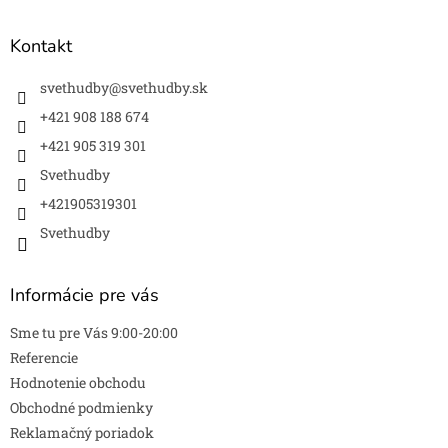
á
p
ä
Kontakt
t
i
svethudby
@
svethudby.sk
e
+421 908 188 674
+421 905 319 301
Svethudby
+421905319301
Svethudby
Informácie pre vás
Sme tu pre Vás 9:00-20:00
Referencie
Hodnotenie obchodu
Obchodné podmienky
Reklamačný poriadok