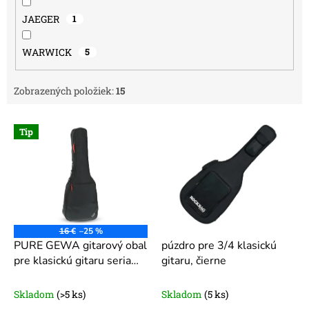
JAEGER
1
WARWICK
5
Zobrazených položiek:
15
V
Tip
ý
p
i
s
p
r
o
16 €
–25 %
d
PURE GEWA gitarový obal
púzdro pre 3/4 klasickú
u
pre klasickú gitaru seria
gitaru, čierne
k
103
Klasická gitara 632,
t
1834
Skladom
(>5 ks)
Skladom
(5 ks)
o