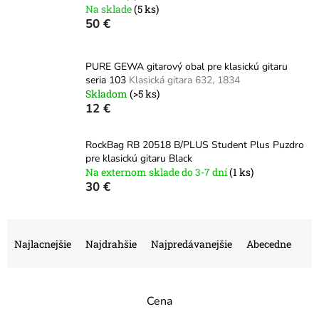
Na sklade
(5 ks)
50 €
PURE GEWA gitarový obal pre klasickú gitaru
seria 103
Klasická gitara 632, 1834
Skladom
(>5 ks)
12 €
RockBag RB 20518 B/PLUS Student Plus Puzdro
pre klasickú gitaru Black
Na externom sklade do 3-7 dní
(1 ks)
30 €
R
a
Najlacnejšie
Najdrahšie
Najpredávanejšie
Abecedne
d
e
n
Cena
i