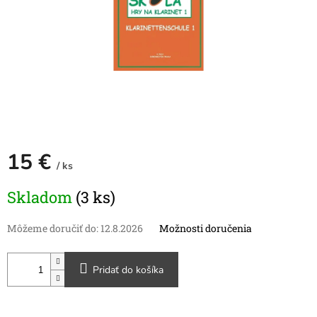
15 €
/ ks
Jednotková
Skladom
(3 ks)
cena:
Môžeme doručiť do:
12.8.2026
Možnosti doručenia
Pridať do košíka