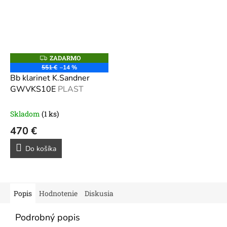
ZADARMO
Z
A
551 €
–14 %
D
Bb klarinet K.Sandner
A
R
GWVKS10E
PLAST
M
O
Skladom
(1 ks)
470 €
Do košíka
Popis
Hodnotenie
Diskusia
Podrobný popis