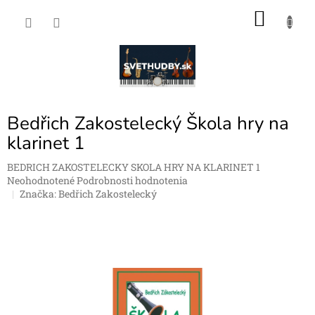
Prejsť
NÁKU
na
obsah
KOŠÍK
Bedřich Zakostelecký Škola hry na
klarinet 1
BEDRICH ZAKOSTELECKY SKOLA HRY NA KLARINET 1
Priemerné
Neohodnotené
Podrobnosti hodnotenia
hodnotenie
Značka:
Bedřich Zakostelecký
produktu
je
0,0
z
5
hviezdičiek.