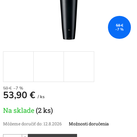
58 €
–7 %
58 €
–7 %
53,90 €
/ ks
Jednotková
Na sklade
(2 ks)
cena:
Môžeme doručiť do:
12.8.2026
Možnosti doručenia