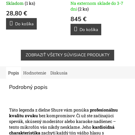
Skladom
(1 ks)
Na externom sklade do 3-7
dní
(2 ks)
28,80 €
845 €
Do košíka
Do košíka
ZOBRAZIŤ VŠETKY SÚVISIACE PRODUKTY
Popis
Hodnotenie
Diskusia
Podrobný popis
Táto legenda z dielne Shure vám ponúka
profesionálnu
kvalitu zvuku
bez kompromisov. Či už ste začínajúci
spevák, skúsený moderátor alebo karaoke nadšenec –
tento mikrofón vás nikdy nesklame. Jeho
kardioidná
charakteristika
zachytí každý tón vášho hlasu s