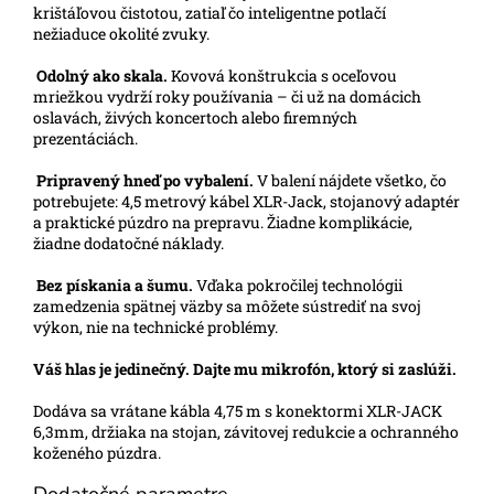
krištáľovou čistotou, zatiaľ čo inteligentne potlačí
nežiaduce okolité zvuky.
Odolný ako skala.
Kovová konštrukcia s oceľovou
mriežkou vydrží roky používania – či už na domácich
oslavách, živých koncertoch alebo firemných
prezentáciách.
Pripravený hneď po vybalení.
V balení nájdete všetko, čo
potrebujete: 4,5 metrový kábel XLR-Jack, stojanový adaptér
a praktické púzdro na prepravu. Žiadne komplikácie,
žiadne dodatočné náklady.
Bez pískania a šumu.
Vďaka pokročilej technológii
zamedzenia spätnej väzby sa môžete sústrediť na svoj
výkon, nie na technické problémy.
Váš hlas je jedinečný. Dajte mu mikrofón, ktorý si zaslúži.
Dodáva sa vrátane kábla 4,75 m s konektormi XLR-JACK
6,3mm, držiaka na stojan, závitovej redukcie a ochranného
koženého púzdra.