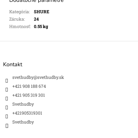
Dodatočné parametre
Kategória
:
SHURE
Záruka
:
24
Hmotnosť
:
0.55 kg
Z
á
p
ä
Kontakt
t
i
svethudby
@
svethudby.sk
e
+421 908 188 674
+421 905 319 301
Svethudby
+421905319301
Svethudby