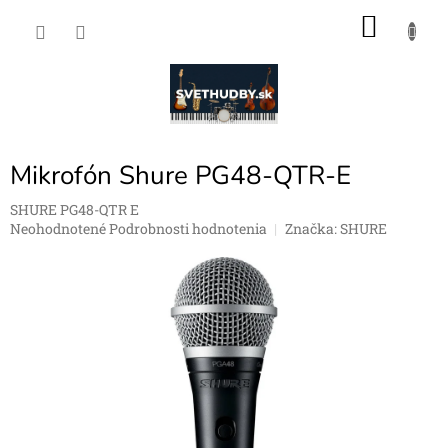
Prejsť
NÁKU
na
obsah
KOŠÍK
Mikrofón Shure PG48-QTR-E
SHURE PG48-QTR E
Priemerné
Neohodnotené
Podrobnosti hodnotenia
Značka:
SHURE
hodnotenie
produktu
je
0,0
z
5
hviezdičiek.