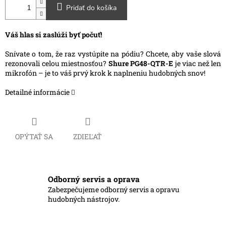
Pridať do košíka
Váš hlas si zaslúži byť počuť!
Snívate o tom, že raz vystúpite na pódiu? Chcete, aby vaše slová
rezonovali celou miestnosťou?
Shure PG48-QTR-E
je viac než len
mikrofón – je to váš prvý krok k naplneniu hudobných snov!
Detailné informácie
OPÝTAŤ SA
ZDIEĽAŤ
Odborný servis a oprava
Zabezpečujeme odborný servis a opravu
hudobných nástrojov.