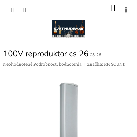
Prejsť
NÁKU
na
obsah
KOŠÍK
100V reproduktor cs 26
CS-26
Priemerné
Neohodnotené
Podrobnosti hodnotenia
Značka:
RH SOUND
hodnotenie
produktu
je
0,0
z
5
hviezdičiek.