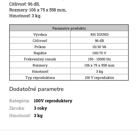
Citlivosť: 96 dB,
Rozmery: 106 x 75 x 558 mm,
Hmotnosť: 3 kg.
Parametre produktu
Výrobca
RH SOUND
Citlivosť:
96 dB
Príkon
15/30 VA
Napätie
100/70 V
Frekvenčný rozsah
150 - 15000 Hz
Rozmery
106 x 75 x 558 mm
Hmotnosť
3 kg
Typ reproduktora
100 V reproduktor
Dodatočné parametre
Kategória
:
100V reproduktory
Záruka
:
3 roky
Hmotnosť
:
3 kg
Z