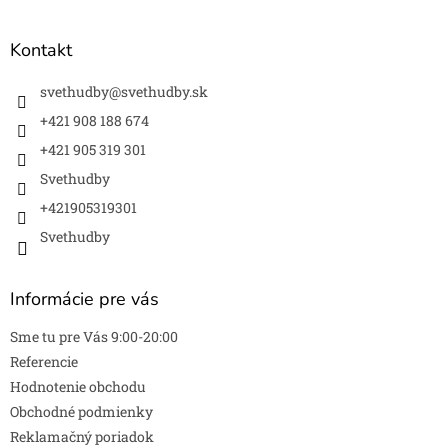
á
p
ä
Kontakt
t
i
svethudby
@
svethudby.sk
e
+421 908 188 674
+421 905 319 301
Svethudby
+421905319301
Svethudby
Informácie pre vás
Sme tu pre Vás 9:00-20:00
Referencie
Hodnotenie obchodu
Obchodné podmienky
Reklamačný poriadok