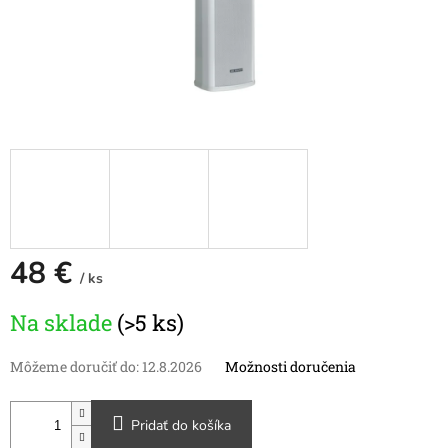
48 €
/ ks
Jednotková
Na sklade
(>5 ks)
cena:
Môžeme doručiť do:
12.8.2026
Možnosti doručenia
Pridať do košíka