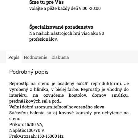
Sme tu pre Vás
volajte a píšte každý deň 9:00 -20:00
Špecializované poradenstvo
Na našich nástrojoch hrá viac ako 80
profesionálov.
Popis
Hodnotenie
Diskusia
Podrobný popis
Reprostĺp na stenu je osadený 6x2.5" reproduktormi. Je
vyrobený z hliníka, v bielej farbe. Reprostĺp je vhodný do
interiéru, na ozvučenie kostolov, domov smútku,
prednáškových sál a pod..
Veľmi dobrá zromumiteľnosť hovoreného slova.
Súčasťou balenia sú aj kovové konzoly pre uchytenie na
stenu.
Príkon: 15/30 VA,
Napätie: 100/70 V,
Frekv.rozsah: 150-15000 Hz,