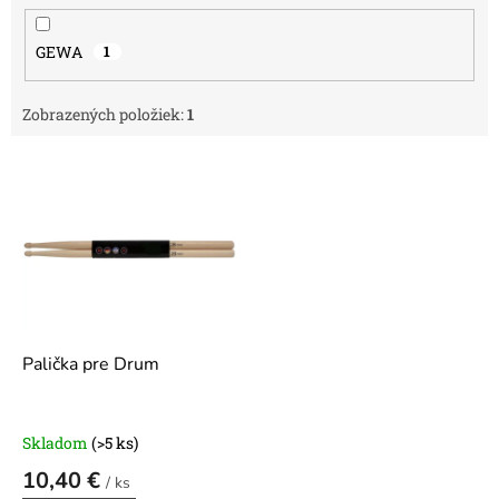
GEWA
1
Zobrazených položiek:
1
V
ý
p
i
s
p
r
o
d
Palička pre Drum
u
k
t
Skladom
(>5 ks)
o
10,40 €
v
/ ks