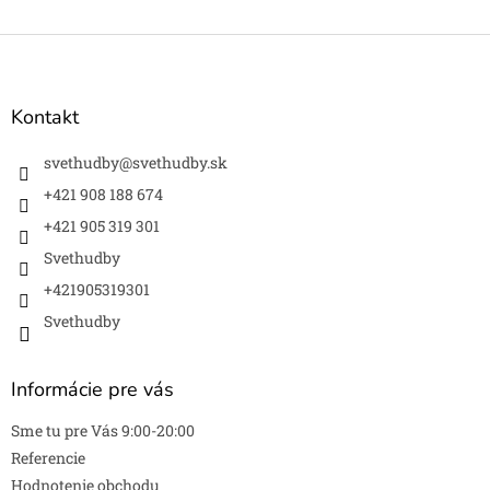
Z
á
p
ä
Kontakt
t
i
svethudby
@
svethudby.sk
e
+421 908 188 674
+421 905 319 301
Svethudby
+421905319301
Svethudby
Informácie pre vás
Sme tu pre Vás 9:00-20:00
Referencie
Hodnotenie obchodu