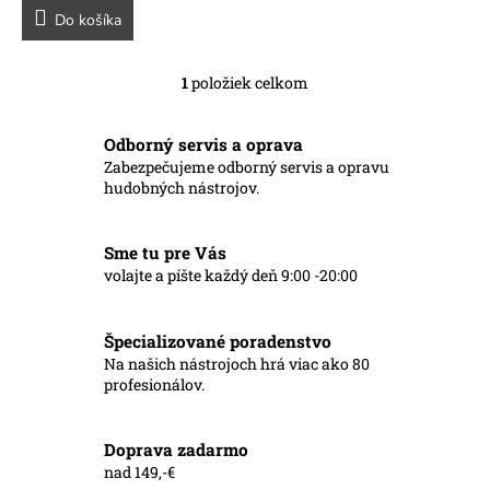
Do košíka
1
položiek celkom
O
v
l
Odborný servis a oprava
á
Zabezpečujeme odborný servis a opravu
d
hudobných nástrojov.
a
c
i
Sme tu pre Vás
e
p
volajte a píšte každý deň 9:00 -20:00
r
v
k
Špecializované poradenstvo
y
Na našich nástrojoch hrá viac ako 80
v
profesionálov.
ý
p
i
Doprava zadarmo
s
nad 149,-€
u