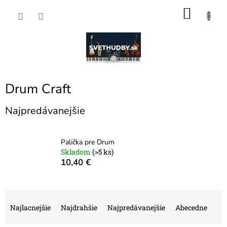
Prejsť
NÁKU
na
obsah
KOŠÍK
Drum Craft
Najpredávanejšie
Palička pre Drum
Skladom
(>5 ks)
10,40 €
R
a
Najlacnejšie
Najdrahšie
Najpredávanejšie
Abecedne
d