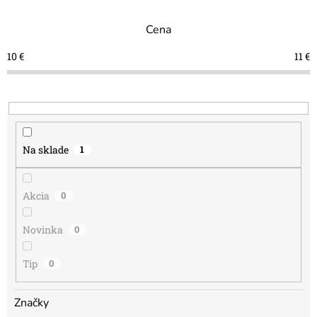
e
n
Cena
i
e
10
€
11
€
p
r
o
d
u
k
Na sklade
1
t
o
v
Akcia
0
Novinka
0
Tip
0
Značky