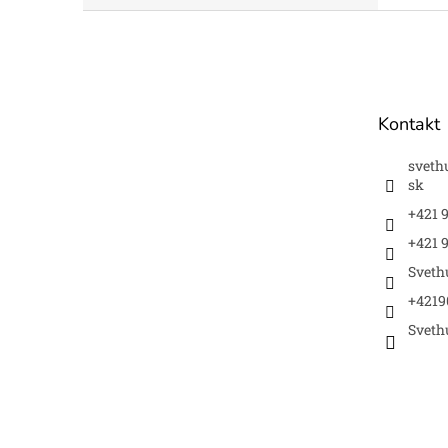
Z
á
p
ä
t
Kontakt
i
e
sveth
sk
+421 
+421 9
Sveth
+4219
Sveth