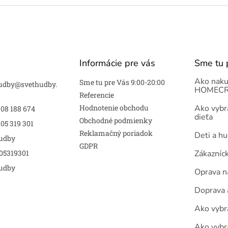
Informácie pre vás
Sme tu 
Ako naku
Sme tu pre Vás 9:00-20:00
udby
@
svethudby.
HOMECR
Referencie
Hodnotenie obchodu
Ako vybra
908 188 674
dieťa
Obchodné podmienky
05 319 301
Reklamačný poriadok
Deti a h
udby
GDPR
05319301
Zákazníc
udby
Oprava n
Doprava 
Ako vybra
Ako vybr