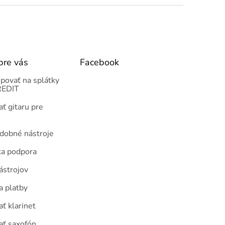
pre vás
Facebook
povať na splátky
EDIT
ť gitaru pre
udobné nástroje
ka podpora
ástrojov
a platby
ť klarinet
ať saxofón