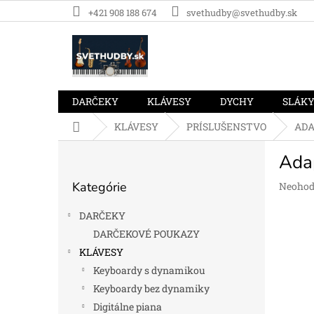
Prejsť
+421 908 188 674
svethudby@svethudby.sk
na
obsah
DARČEKY
KLÁVESY
DYCHY
SLÁK
Domov
KLÁVESY
PRÍSLUŠENSTVO
AD
B
Ada
o
Preskočiť
č
Kategórie
Prieme
Neohod
kategórie
n
hodnot
ý
produk
DARČEKY
p
je
DARČEKOVÉ POUKAZY
a
0,0
KLÁVESY
z
n
5
e
Keyboardy s dynamikou
hviezdi
l
Keyboardy bez dynamiky
Digitálne piana