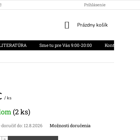
OBCHODU
OBCHODNÉ PODMIENKY
Prihlásenie
REKLAMAČNÝ PORIADO
NÁKUPNÝ
Prázdny košík
KOŠÍK
LITERATÚRA
Sme tu pre Vás 9:00-20:00
Kontakty
O
€
/ ks
vá
dom
(2 ks)
doručiť do:
12.8.2026
Možnosti doručenia