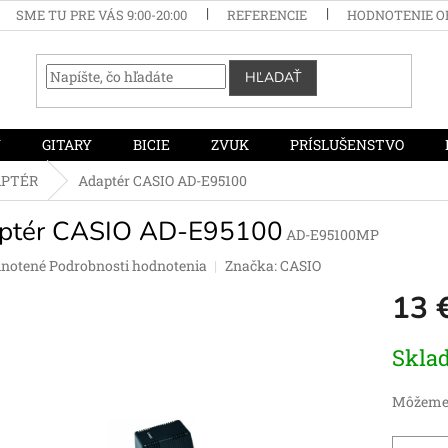
SME TU PRE VÁS 9:00-20:00
REFERENCIE
HODNOTENIE 
HĽADAŤ
Y
GITARY
BICIE
ZVUK
PRÍSLUŠENSTVO
APTÉR
Adaptér CASIO AD-E95100
ptér CASIO AD-E95100
AD-E95100MP
rné
notené
Podrobnosti hodnotenia
Značka:
CASIO
enie
13 
tu
Jednotko
Skla
cena:
čiek.
Môžeme 