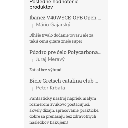
Posledné hodnotenie
produktov
Ibanez V40WSCE-OPB Open Pore Brown Elektroakustická gitara Dreadnought
Mário Gajarský
|
Hodnotenie produktu je 4 z 5 hviezdičiek.
Dlhšie trvalo dodanie tovaru ale za
takú cenu gitara zneje super
Púzdro pre čelo Polycarbonat FUN
Tmav
Juraj Meravý
|
Hodnotenie produktu je 5 z 5 hviezdičiek.
Zatiaľ bez výhrad
Bicie Gretsch catalina club micro kit saf
Peter Krbata
|
Hodnotenie produktu je 5 z 5 hviezdičiek.
Fantasticky nastroj napriek malym
rozmerom zvukovo postacujuci,
skvely dizajn, spracovanie, prakticke,
dobre sa prenasaju bez zdravotnych
nasledkov Dakujem!