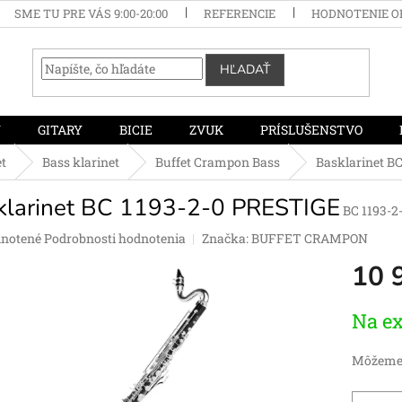
SME TU PRE VÁS 9:00-20:00
REFERENCIE
HODNOTENIE 
HĽADAŤ
Y
GITARY
BICIE
ZVUK
PRÍSLUŠENSTVO
et
Bass klarinet
Buffet Crampon Bass
Basklarinet B
klarinet BC 1193-2-0 PRESTIGE
BC 1193-
rné
notené
Podrobnosti hodnotenia
Značka:
BUFFET CRAMPON
enie
10 
tu
Jednotko
Na ex
cena:
čiek.
Môžeme 