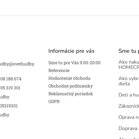
Informácie pre vás
Sme tu 
Ako naku
Sme tu pre Vás 9:00-20:00
udby
@
svethudby.
HOMECR
Referencie
Hodnotenie obchodu
Ako vybra
908 188 674
dieťa
Obchodné podmienky
05 319 301
Reklamačný poriadok
Deti a h
udby
GDPR
05319301
Zákazníc
udby
Oprava n
Doprava 