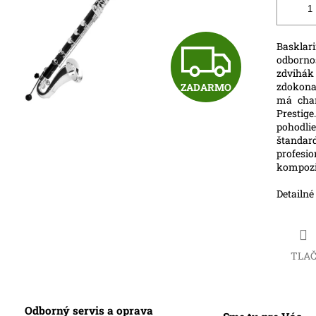
Z
Basklar
odborno
zdvihá
zdokona
ZADARMO
A
má char
Prestig
pohodl
štanda
D
profesi
kompozi
A
Detailné
R
TLA
M
Odborný servis a oprava