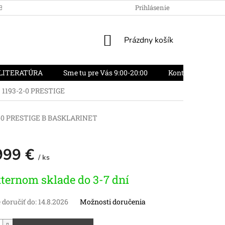
OBCHODU
OBCHODNÉ PODMIENKY
Prihlásenie
REKLAMAČNÝ PORIADO
NÁKUPNÝ
Prázdny košík
KOŠÍK
LITERATÚRA
Sme tu pre Vás 9:00-20:00
Kontakty
O
C 1193-2-0 PRESTIGE
2-0 PRESTIGE B BASKLARINET
999 €
/ ks
vá
ternom sklade do 3-7 dní
doručiť do:
14.8.2026
Možnosti doručenia