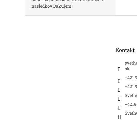
nasledkov Dakujem!
Z
á
p
ä
t
Kontakt
i
e
sveth
sk
+421 
+421 9
Sveth
+4219
Sveth