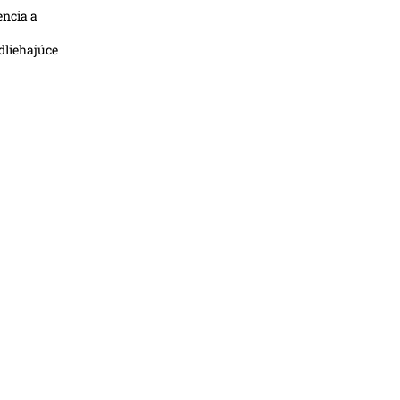
encia a
dliehajúce