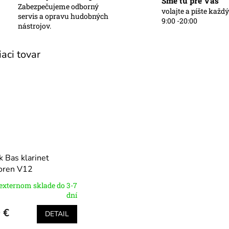
Sme tu pre Vás
Zabezpečujeme odborný
volajte a píšte každ
servis a opravu hudobných
O
9:00 -20:00
nástrojov.
iaci tovar
k Bas klarinet
oren V12
externom sklade do 3-7
dní
 €
DETAIL