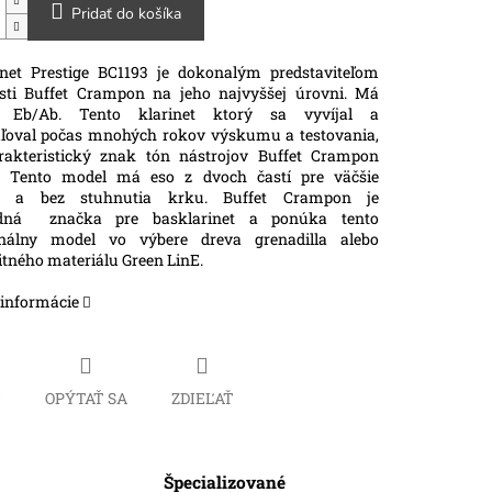
Pridať do košíka
inet Prestige BC1193 je dokonalým predstaviteľom
sti Buffet Crampon na jeho najvyššej úrovni. Má
k Eb/Ab. Tento klarinet ktorý sa vyvíjal a
ľoval počas mnohých rokov výskumu a testovania,
akteristický znak tón nástrojov Buffet Crampon
e. Tento model má eso z dvoch častí pre väčšie
ie a bez stuhnutia krku. Buffet Crampon je
rdná značka pre basklarinet a ponúka tento
onálny model vo výbere dreva grenadilla alebo
tného materiálu Green LinE.
 informácie
Č
OPÝTAŤ SA
ZDIEĽAŤ
Špecializované