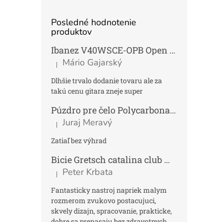
Posledné hodnotenie
produktov
Ibanez V40WSCE-OPB Open Pore Brown Elektroakustická gitara Dreadnought
Mário Gajarský
|
Hodnotenie produktu je 4 z 5 hviezdičiek.
Dlhšie trvalo dodanie tovaru ale za
takú cenu gitara zneje super
Púzdro pre čelo Polycarbonat FUN
Tmav
Juraj Meravý
|
Hodnotenie produktu je 5 z 5 hviezdičiek.
Zatiaľ bez výhrad
Bicie Gretsch catalina club micro kit saf
Peter Krbata
|
Hodnotenie produktu je 5 z 5 hviezdičiek.
Fantasticky nastroj napriek malym
rozmerom zvukovo postacujuci,
skvely dizajn, spracovanie, prakticke,
dobre sa prenasaju bez zdravotnych