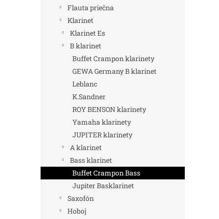
Flauta priečna
Klarinet
Klarinet Es
B klarinet
Buffet Crampon klarinety
GEWA Germany B klarinet
Leblanc
K.Sandner
ROY BENSON klarinety
Yamaha klarinety
JUPITER klarinety
A klarinet
Bass klarinet
Buffet Crampon Bass
Jupiter Basklarinet
Saxofón
Hoboj