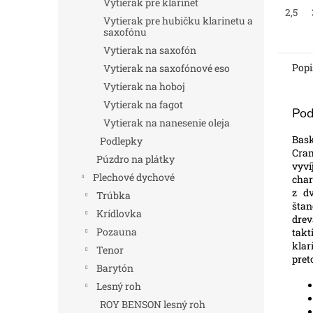
Vytierak pre klarinet
2,5
Vytierak pre hubičku klarinetu a
saxofónu
Vytierak na saxofón
Popi
Vytierak na saxofónové eso
Vytierak na hoboj
Vytierak na fagot
Pod
Vytierak na nanesenie oleja
Bask
Podlepky
Cram
Púzdro na plátky
vyv
Plechové dychové
char
z dv
Trúbka
štan
Krídlovka
drev
Pozauna
takt
klar
Tenor
pret
Barytón
Lesný roh
ROY BENSON lesný roh