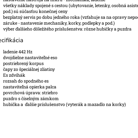
všetky náklady spojené s cestou (ubytovanie, letenky, osobná asist
pod.) sú súčasťou konečnej ceny
bezplatný servis po dobu jedného roka (vzťahuje sa na opravy nepo
záruke - nastavenie mechaniky, korky, podlepky a pod.)
výber ďalšieho dôležitého príslušenstva: rôzne hubičky a puzdra
cifikácia
ladenie 442 Hz
dvojdielne nastaviteľné eso
postriebrený korpus
čapy zo špeciálnej zliatiny
Es zdvihák
rozsah do spodného es
nastaviteľná opierka palca
povrchová úprava: striebro
puzdro s číselným zámkom
hubička a ďalšie príslušenstvo (vyterák a mazadlo na korky)