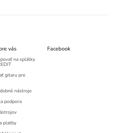
pre vás
Facebook
povať na splátky
EDIT
ť gitaru pre
udobné nástroje
ka podpora
ástrojov
a platby