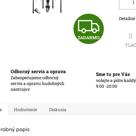
Z
Detailné
ZADARMO
A
TLA
D
Odborný servis a oprava
Sme tu pre Vás
Zabezpečujeme odborný
volajte a píšte každ
A
servis a opravu hudobných
9:00 -20:00
nástrojov.
R
s
Hodnotenie
Diskusia
M
robný popis