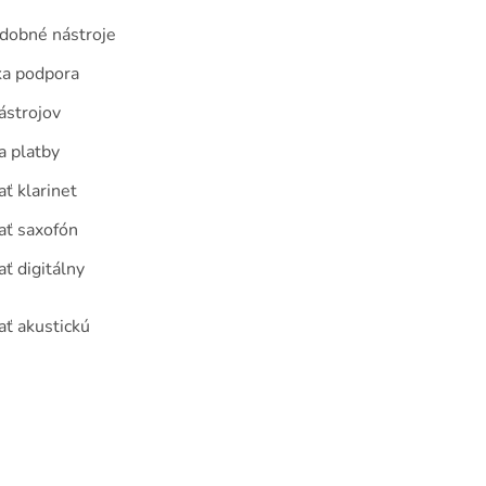
udobné nástroje
ka podpora
ástrojov
a platby
ť klarinet
ať saxofón
ť digitálny
ať akustickú