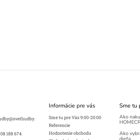
Informácie pre vás
Sme tu 
Ako naku
Sme tu pre Vás 9:00-20:00
udby
@
svethudby.
HOMECR
Referencie
Hodnotenie obchodu
Ako vybra
908 188 674
dieťa