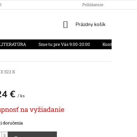
OBCHODU
OBCHODNÉ PODMIENKY
Prihlásenie
REKLAMAČNÝ PORIADO
NÁKUPNÝ
Prázdny košík
KOŠÍK
LITERATÚRA
Sme tu pre Vás 9:00-20:00
Kontakty
O
 522 K
24 €
/ ks
vá
pnosť na vyžiadanie
i doručenia