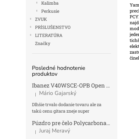
Kalimba
Yama
prec
Perkusie
PCY1
ZVUK
najd
PRÍSLUŠENSTVO
modu
jede
LITERATÚRA
tich
Značky
elek
zast
činel
Posledné hodnotenie
produktov
Ibanez V40WSCE-OPB Open Pore Brown Elektroakustická gitara Dreadnought
Mário Gajarský
|
Hodnotenie produktu je 4 z 5 hviezdičiek.
Dlhšie trvalo dodanie tovaru ale za
takú cenu gitara zneje super
Púzdro pre čelo Polycarbonat FUN
Tmav
Juraj Meravý
|
Hodnotenie produktu je 5 z 5 hviezdičiek.