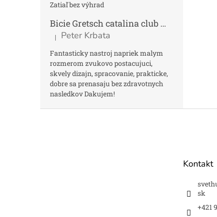
Zatiaľ bez výhrad
Bicie Gretsch catalina club micro kit saf
Peter Krbata
|
Hodnotenie produktu je 5 z 5 hviezdičiek.
Fantasticky nastroj napriek malym
rozmerom zvukovo postacujuci,
skvely dizajn, spracovanie, prakticke,
dobre sa prenasaju bez zdravotnych
nasledkov Dakujem!
Z
á
p
ä
t
Kontakt
i
e
sveth
sk
+421 