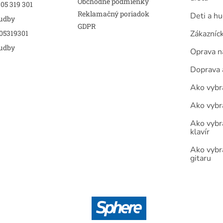
Obchodné podmienky
05 319 301
Reklamačný poriadok
Deti a h
udby
GDPR
05319301
Zákazníc
udby
Oprava n
Doprava 
Ako vybra
Ako vybr
Ako vybra
klavír
Ako vybr
gitaru