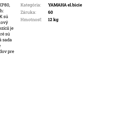
XP80,
Kategória
:
YAMAHA el.bicie
h:
Záruka
:
60
K sú
Hmotnosť
:
12 kg
kový
ícii je
ré sú
á sada
e
dov pre