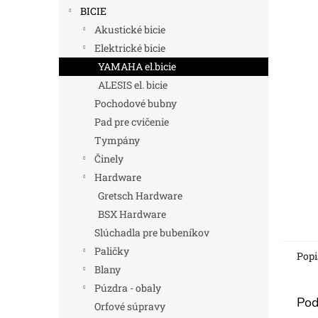
BICIE
Akustické bicie
Elektrické bicie
YAMAHA el.bicie
ALESIS el. bicie
Pochodové bubny
Pad pre cvičenie
Tympány
Činely
Hardware
Gretsch Hardware
BSX Hardware
Slúchadla pre bubeníkov
Paličky
Popi
Blany
Púzdra - obaly
Pod
Orfové súpravy