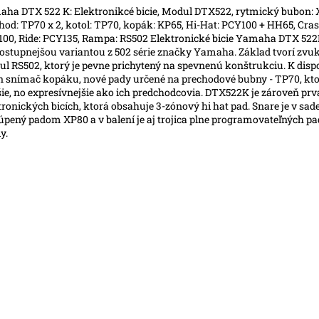
ha DTX 522 K: Elektronikcé bicie, Modul DTX522, rytmický bubon: 
O
hod: TP70 x 2, kotol: TP70, kopák: KP65, Hi-Hat: PCY100 + HH65, Cras
00, Ride: PCY135, Rampa: RS502 Elektronické bicie Yamaha DTX 522
ostupnejšou variantou z 502 série značky Yamaha. Základ tvorí zvu
l RS502, ktorý je pevne prichytený na spevnenú konštrukciu. K dispoz
n snímač kopáku, nové pady určené na prechodové bubny - TP70, kto
šie, no expresívnejšie ako ich predchodcovia. DTX522K je zároveň prv
tronických bicích, ktorá obsahuje 3-zónový hi hat pad. Snare je v sad
úpený padom XP80 a v balení je aj trojica plne programovateľných pa
y.
o modré