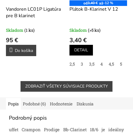
od
3,40 €
až
–12 %
Vandoren LC01P Ligatúra
Plátok B-Klarinet V 12
pre B klarinet
Skladom
(1 ks)
Skladom
(>5 ks)
95 €
3,40 €
DETAIL
Do košíka
2,5
3
3,5
4
4,5
5
ZOBRAZIŤ VŠETKY SÚVISIACE PRODUKTY
Popis
Podobné (6)
Hodnotenie
Diskusia
Podrobný popis
uffet Crampon Prodige Bb-Clarinet 18/6 je ideálny