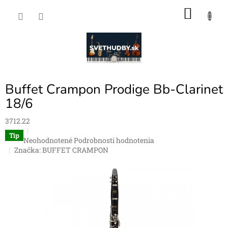
Prejsť
NÁKU
na
obsah
KOŠÍK
Buffet Crampon Prodige Bb-Clarinet
18/6
3712.22
Tip
Priemerné
Neohodnotené
Podrobnosti hodnotenia
hodnotenie
Značka:
BUFFET CRAMPON
produktu
je
0,0
z
5
hviezdičiek.