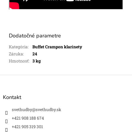
Dodatočné parametre
Kategória
:
Buffet Crampon klarinety
Záruka
:
24
Hmotnosť
:
3 kg
Z
á
p
ä
Kontakt
t
i
svethudby
@
svethudby.sk
e
+421 908 188 674
+421 905 319 301