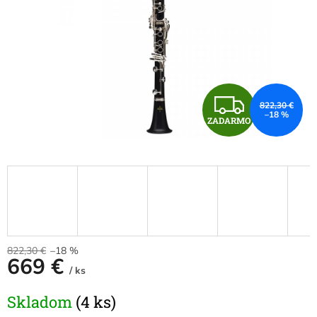
Z
822,30 €
–18 %
ZADARMO
A
D
A
R
M
822,30 €
–18 %
669 €
/ ks
O
Jednotková
Skladom
(4 ks)
cena: