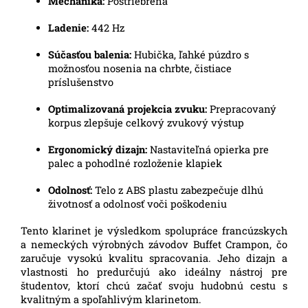
Mechanika:
Postriebrená
Ladenie:
442 Hz
Súčasťou balenia:
Hubička, ľahké púzdro s
možnosťou nosenia na chrbte, čistiace
príslušenstvo
Optimalizovaná projekcia zvuku:
Prepracovaný
korpus zlepšuje celkový zvukový výstup
Ergonomický dizajn:
Nastaviteľná opierka pre
palec a pohodlné rozloženie klapiek
Odolnosť:
Telo z ABS plastu zabezpečuje dlhú
životnosť a odolnosť voči poškodeniu
Tento klarinet je výsledkom spolupráce francúzskych
a nemeckých výrobných závodov Buffet Crampon, čo
zaručuje vysokú kvalitu spracovania.
Jeho dizajn a
vlastnosti ho predurčujú ako ideálny nástroj pre
študentov, ktorí chcú začať svoju hudobnú cestu s
kvalitným a spoľahlivým klarinetom.