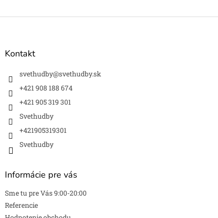
Z
á
p
ä
Kontakt
t
i
svethudby
@
svethudby.sk
e
+421 908 188 674
+421 905 319 301
Svethudby
+421905319301
Svethudby
Informácie pre vás
Sme tu pre Vás 9:00-20:00
Referencie
Hodnotenie obchodu