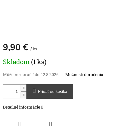
9,90 €
/ ks
Jednotková
Skladom
(1 ks)
cena:
Môžeme doručiť do:
12.8.2026
Možnosti doručenia
Pridať do košíka
Detailné informácie