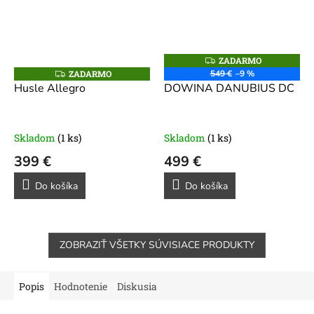
ZADARMO
Z
A
ZADARMO
549 €
–9 %
Z
D
A
Husle Allegro
DOWINA DANUBIUS DC
A
D
R
A
M
R
O
M
O
Skladom
(1 ks)
Skladom
(1 ks)
399 €
499 €
Do košíka
Do košíka
ZOBRAZIŤ VŠETKY SÚVISIACE PRODUKTY
Popis
Hodnotenie
Diskusia