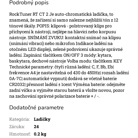
Podrobný popis
RockTuner RT CT 2 Je auto-chromatická ladička, to
znamená, že zařízení si samo nalezne nejbližší tón z 12
tónové škály. POPIS: klipová - polstrovaný klips pro
přichycení k nástroji, nejlépe na hlavici nebo korpusu
nástroje. SNÍMÁNÍ ZVUKU: kontaktní snímač na klipsu
(snímání vibrací) nebo mikrofon Indikace ladění na
otočném LED displeji, zelené podsvícení ukazuje správné
ladění. Zapínání: tlačítkem ON/OFF 3 módy: kytara,
baskytara, dechové nástroje Volba modu: tlačítkem KEY
Technické parametry: čtyři různá ladění: C, F, Bb, Eb|
frekvence A4 je nastavitelná od 430 do 450Hz| rozsah ladění
0A-7C| automatické vypnutí| dodává se včetně baterie
CR2032| přesnost ladění ± 1cent Výměna baterie: odejměte
zadní víčko a vyjměte starou baterii a vložte novou, pozor
na zachování správné polarizace baterie + / -.
Dodatočné parametre
Kategória
:
Ladičky
Záruka
:
24
Hmotnosť
:
0.2 kg