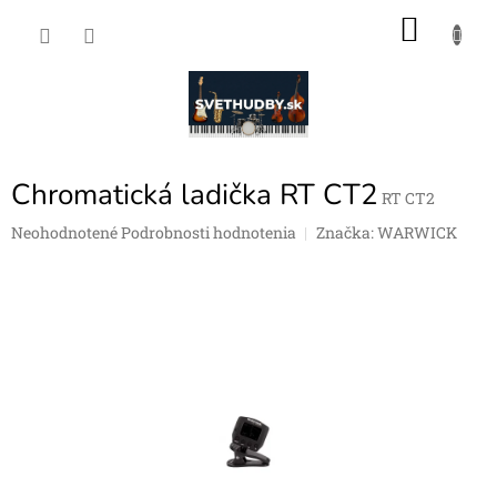
Prejsť
NÁKU
na
obsah
KOŠÍK
Chromatická ladička RT CT2
RT CT2
Priemerné
Neohodnotené
Podrobnosti hodnotenia
Značka:
WARWICK
hodnotenie
produktu
je
0,0
z
5
hviezdičiek.