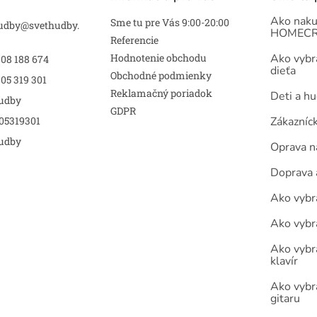
Ako naku
Sme tu pre Vás 9:00-20:00
udby
@
svethudby.
HOMECR
Referencie
Hodnotenie obchodu
Ako vybra
908 188 674
dieťa
Obchodné podmienky
05 319 301
Reklamačný poriadok
Deti a h
udby
GDPR
05319301
Zákazníc
udby
Oprava n
Doprava 
Ako vybra
Ako vybr
Ako vybra
klavír
Ako vybr
gitaru