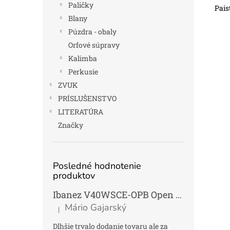
Paličky
Pais
Blany
Púzdra - obaly
Orfové súpravy
Kalimba
Perkusie
ZVUK
PRÍSLUŠENSTVO
LITERATÚRA
Značky
Posledné hodnotenie
produktov
Ibanez V40WSCE-OPB Open Pore Brown Elektroakustická gitara Dreadnought
Mário Gajarský
|
Hodnotenie produktu je 4 z 5 hviezdičiek.
Dlhšie trvalo dodanie tovaru ale za