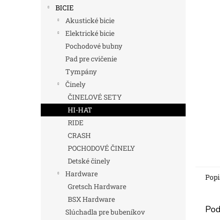
BICIE
Akustické bicie
Elektrické bicie
Pochodové bubny
Pad pre cvičenie
Tympány
Činely
ČINELOVÉ SETY
HI-HAT
RIDE
CRASH
POCHODOVÉ ČINELY
Detské činely
Hardware
Popi
Gretsch Hardware
BSX Hardware
Pod
Slúchadla pre bubeníkov