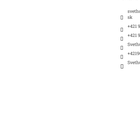
e
sveth
sk
+421 
+421 9
Sveth
+4219
Sveth