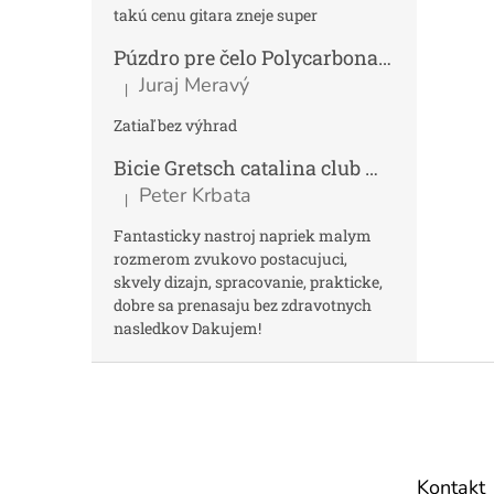
takú cenu gitara zneje super
Púzdro pre čelo Polycarbonat FUN
Tmav
Juraj Meravý
|
Hodnotenie produktu je 5 z 5 hviezdičiek.
Zatiaľ bez výhrad
Bicie Gretsch catalina club micro kit saf
Peter Krbata
|
Hodnotenie produktu je 5 z 5 hviezdičiek.
Fantasticky nastroj napriek malym
rozmerom zvukovo postacujuci,
skvely dizajn, spracovanie, prakticke,
dobre sa prenasaju bez zdravotnych
nasledkov Dakujem!
Z
á
p
ä
t
Kontakt
i