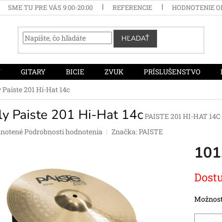
SME TU PRE VÁS 9:00-20:00
REFERENCIE
HODNOTENIE 
HĽADAŤ
Y
GITARY
BICIE
ZVUK
PRÍSLUŠENSTVO
y Paiste 201 Hi-Hat 14c
ly Paiste 201 Hi-Hat 14c
PAISTE 201 HI-HAT 14C
rné
notené
Podrobnosti hodnotenia
Značka:
PAISTE
enie
101
tu
Jednotko
Dostu
cena:
čiek.
Možnost