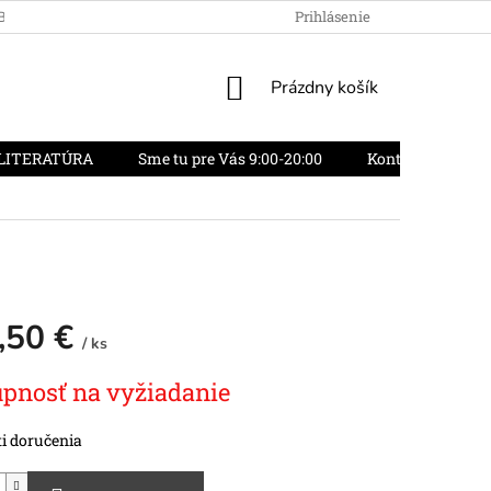
OBCHODU
OBCHODNÉ PODMIENKY
Prihlásenie
REKLAMAČNÝ PORIADO
NÁKUPNÝ
Prázdny košík
KOŠÍK
LITERATÚRA
Sme tu pre Vás 9:00-20:00
Kontakty
O
,50 €
/ ks
vá
pnosť na vyžiadanie
i doručenia