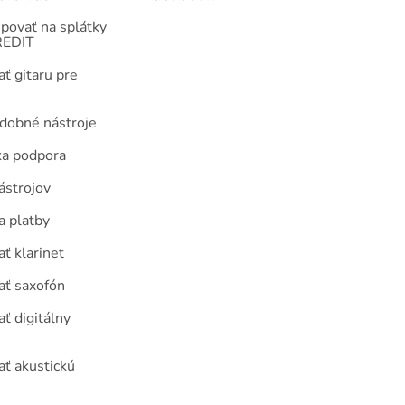
povať na splátky
EDIT
ť gitaru pre
udobné nástroje
ka podpora
ástrojov
a platby
ť klarinet
ať saxofón
ť digitálny
ať akustickú