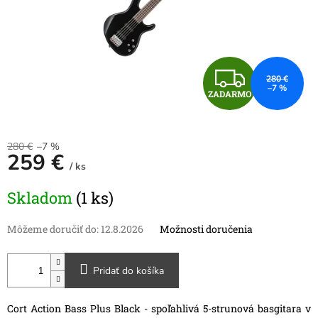
Z
280 €
–7 %
ZADARMO
A
D
280 €
–7 %
259 €
A
/ ks
Jednotková
R
Skladom
(1 ks)
cena:
M
Môžeme doručiť do:
12.8.2026
Možnosti doručenia
O
Pridať do košíka
Cort Action Bass Plus Black - spoľahlivá 5-strunová basgitara v