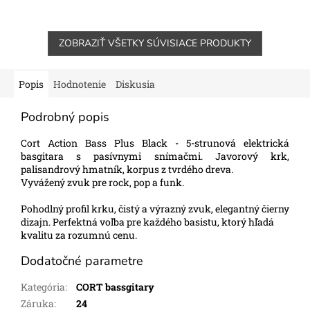
ZOBRAZIŤ VŠETKY SÚVISIACE PRODUKTY
Popis
Hodnotenie
Diskusia
Podrobný popis
Cort Action Bass Plus Black - 5-strunová elektrická
basgitara s pasívnymi snímačmi. Javorový krk,
palisandrový hmatník, korpus z tvrdého dreva.
Vyvážený zvuk pre rock, pop a funk.
Pohodlný profil krku, čistý a výrazný zvuk, elegantný čierny
dizajn. Perfektná voľba pre každého basistu, ktorý hľadá
kvalitu za rozumnú cenu.
Dodatočné parametre
Kategória
:
CORT bassgitary
Záruka
:
24