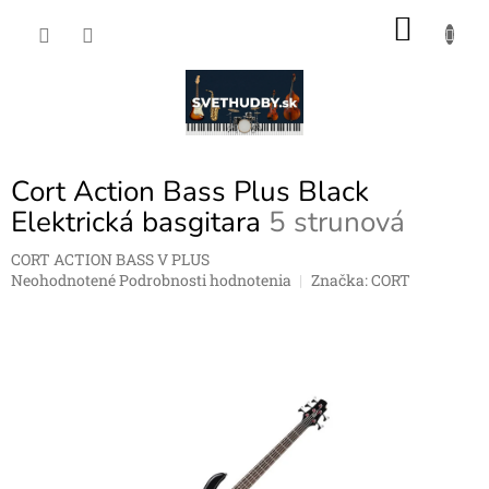
Prejsť
NÁKU
na
obsah
KOŠÍK
Cort Action Bass Plus Black
Elektrická basgitara
5 strunová
CORT ACTION BASS V PLUS
Priemerné
Neohodnotené
Podrobnosti hodnotenia
Značka:
CORT
hodnotenie
produktu
je
0,0
z
5
hviezdičiek.