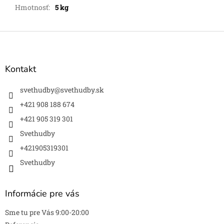
Hmotnosť
:
5 kg
Z
á
p
ä
Kontakt
t
i
svethudby
@
svethudby.sk
e
+421 908 188 674
+421 905 319 301
Svethudby
+421905319301
Svethudby
Informácie pre vás
Sme tu pre Vás 9:00-20:00