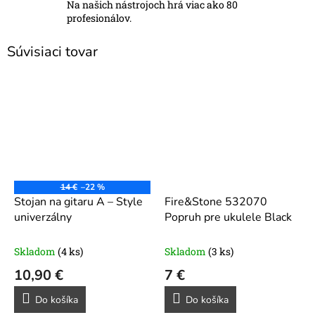
Na našich nástrojoch hrá viac ako 80
profesionálov.
Súvisiaci tovar
14 €
–22 %
Stojan na gitaru A – Style
Fire&Stone 532070
univerzálny
Popruh pre ukulele Black
Skladom
(4 ks)
Skladom
(3 ks)
10,90 €
7 €
Do košíka
Do košíka