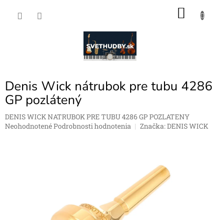
Prejsť
NÁKU
na
obsah
KOŠÍK
Denis Wick nátrubok pre tubu 4286
GP pozlátený
DENIS WICK NATRUBOK PRE TUBU 4286 GP POZLATENY
Priemerné
Neohodnotené
Podrobnosti hodnotenia
Značka:
DENIS WICK
hodnotenie
produktu
je
0,0
z
5
hviezdičiek.