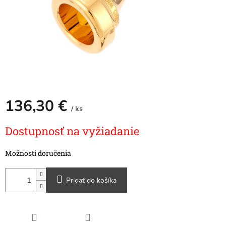
136,30 €
/ ks
Jednotková
Dostupnosť na vyžiadanie
cena:
Možnosti doručenia
Pridať do košíka