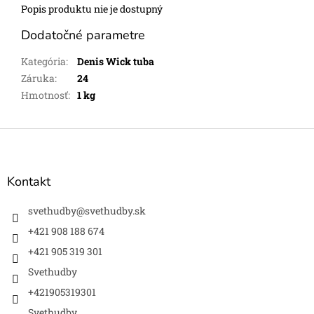
Popis produktu nie je dostupný
Dodatočné parametre
Kategória
:
Denis Wick tuba
Záruka
:
24
Hmotnosť
:
1 kg
Z
á
p
ä
Kontakt
t
i
svethudby
@
svethudby.sk
e
+421 908 188 674
+421 905 319 301
Svethudby
+421905319301
Svethudby