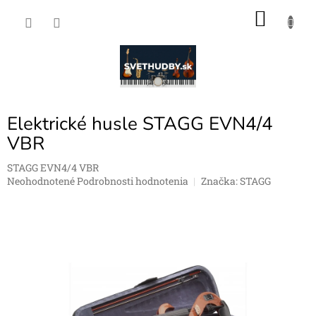
Prejsť
NÁKU
na
obsah
KOŠÍK
Elektrické husle STAGG EVN4/4
VBR
STAGG EVN4/4 VBR
Priemerné
Neohodnotené
Podrobnosti hodnotenia
Značka:
STAGG
hodnotenie
produktu
je
0,0
z
5
hviezdičiek.