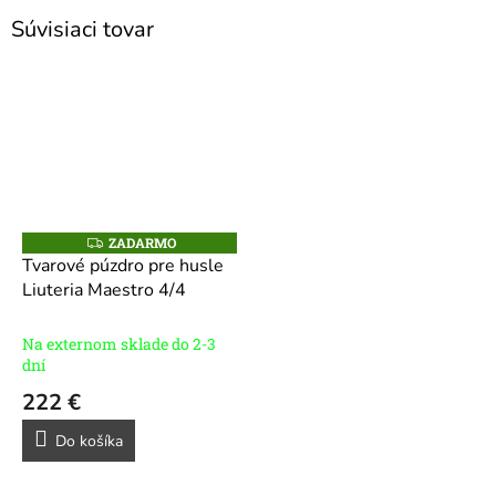
Súvisiaci tovar
ZADARMO
Z
A
Tvarové púzdro pre husle
D
Liuteria Maestro 4/4
A
R
M
O
Na externom sklade do 2-3
dní
222 €
Do košíka