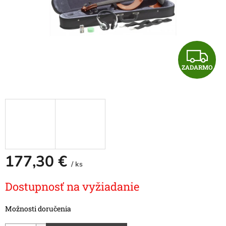
Z
ZADARMO
A
D
A
R
M
177,30 €
/ ks
O
Jednotková
Dostupnosť na vyžiadanie
cena:
Možnosti doručenia