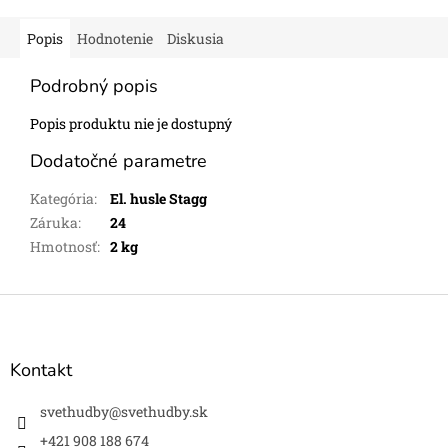
Popis
Hodnotenie
Diskusia
Podrobný popis
Popis produktu nie je dostupný
Dodatočné parametre
Kategória
:
El. husle Stagg
Záruka
:
24
Hmotnosť
:
2 kg
Z
á
p
ä
Kontakt
t
i
svethudby
@
svethudby.sk
e
+421 908 188 674