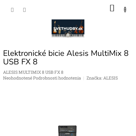
Prejsť
NÁKU
na
obsah
KOŠÍK
Elektronické bicie Alesis MultiMix 8
USB FX 8
ALESIS MULTIMIX 8 USB FX 8
Priemerné
Neohodnotené
Podrobnosti hodnotenia
Značka:
ALESIS
hodnotenie
produktu
je
0,0
z
5
hviezdičiek.