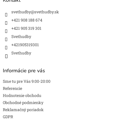
t
i
svethudby
@
svethudby.sk
e
+421 908 188 674
+421 905 319 301
Svethudby
+421905319301
Svethudby
Informácie pre vás
Sme tu pre Vás 9:00-20:00
Referencie
Hodnotenie obchodu
Obchodné podmienky
Reklamačný poriadok
GDPR