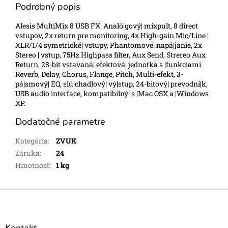
Podrobný popis
Alesis MultiMix 8 USB FX: Analó|gový| mixpult, 8 direct
vstupov, 2x return pre monitoring, 4x High-gain Mic/Line |
XLR/1/4 symetrické| vstupy, Phantomové| napá|janie, 2x
Stereo | vstup, 75Hz Highpass filter, Aux Send, Strereo Aux
Return, 28-bit vstavaná| efektová| jednotka s |funkciami
Reverb, Delay, Chorus, Flange, Pitch, Multi-efekt, 3-
pá|smový| EQ, slú|chadlový| vý|stup, 24-bitový| prevodní|k,
USB audio interface, kompatibilný| s |Mac OSX a |Windows
XP.
Dodatočné parametre
Kategória
:
ZVUK
Záruka
:
24
Hmotnosť
:
1 kg
Z
á
p
ä
Kontakt