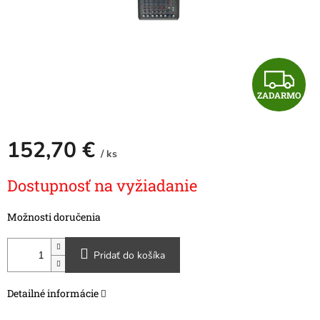
Z
ZADARMO
A
D
152,70 €
/ ks
A
Jednotková
Dostupnosť na vyžiadanie
cena:
R
Možnosti doručenia
M
O
Pridať do košíka
Detailné informácie