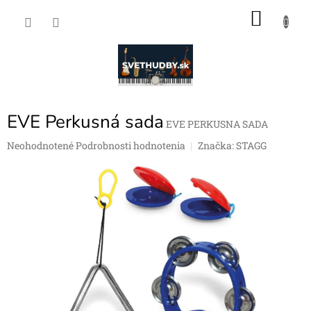
Prejsť
NÁKU
na
obsah
KOŠÍK
EVE Perkusná sada
EVE PERKUSNA SADA
Priemerné
Neohodnotené
Podrobnosti hodnotenia
Značka:
STAGG
hodnotenie
produktu
je
0,0
z
5
hviezdičiek.