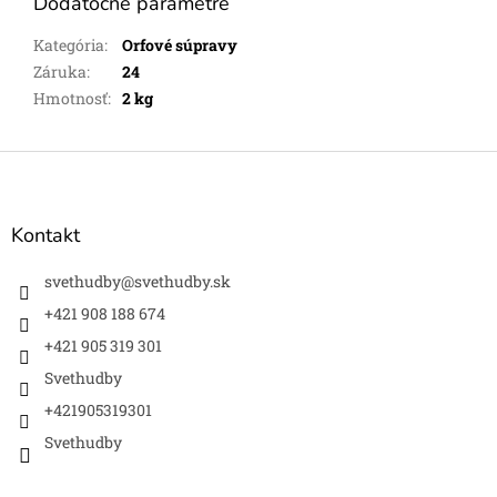
Dodatočné parametre
Kategória
:
Orfové súpravy
Záruka
:
24
Hmotnosť
:
2 kg
Z
á
p
ä
Kontakt
t
i
svethudby
@
svethudby.sk
e
+421 908 188 674
+421 905 319 301
Svethudby
+421905319301
Svethudby