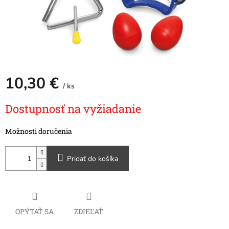
10,30 €
/ ks
Jednotková
Dostupnosť na vyžiadanie
cena:
Možnosti doručenia
Pridať do košíka
OPÝTAŤ SA
ZDIEĽAŤ