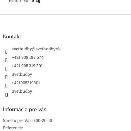
Hmotnosť
:
8 kg
Z
á
p
ä
Kontakt
t
i
svethudby
@
svethudby.sk
e
+421 908 188 674
+421 905 319 301
Svethudby
+421905319301
Svethudby
Informácie pre vás
Sme tu pre Vás 9:00-20:00
Referencie