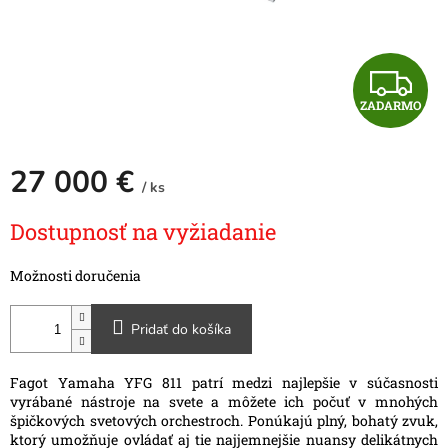
Z
ZADARMO
A
D
27 000 €
/ ks
A
Jednotková
Dostupnosť na vyžiadanie
cena:
R
Možnosti doručenia
M
O
Pridať do košíka
Fagot Yamaha YFG 811 patrí medzi najlepšie v súčasnosti
vyrábané nástroje na svete a môžete ich počuť v mnohých
špičkových svetových orchestroch. Ponúkajú plný, bohatý zvuk,
ktorý umožňuje ovládať aj tie najjemnejšie nuansy delikátnych