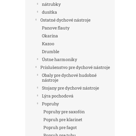
nátrubky
dusítka
Ostatné dychové nástroje
Panove flauty
Okarína
Kazoo
Drumble
Ústne harmoniky
Príslušenstvo pre dychové nástroje
Obaly pre dychové hudobné
nástroje
Stojany pre dychové nástroje
Lýra pochodová
Popruhy
Popruhy pre saxofón
Popruh pre klarinet
Popruh pre fagot
Popruh pre tubu