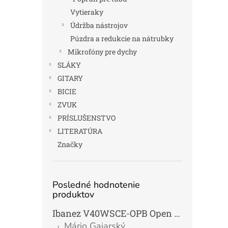
Vytieraky
Údržba nástrojov
Púzdra a redukcie na nátrubky
Mikrofóny pre dychy
SLÁKY
GITARY
BICIE
ZVUK
PRÍSLUŠENSTVO
LITERATÚRA
Značky
Posledné hodnotenie
produktov
Ibanez V40WSCE-OPB Open Pore Brown Elektroakustická gitara Dreadnought
Mário Gajarský
|