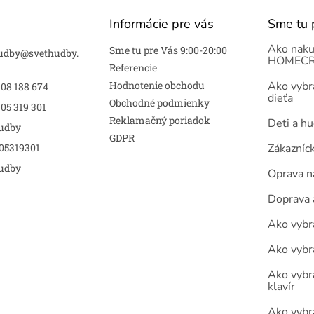
Informácie pre vás
Sme tu 
Ako naku
Sme tu pre Vás 9:00-20:00
udby
@
svethudby.
HOMECR
Referencie
Hodnotenie obchodu
Ako vybra
908 188 674
dieťa
Obchodné podmienky
05 319 301
Reklamačný poriadok
Deti a h
udby
GDPR
05319301
Zákazníc
udby
Oprava n
Doprava 
Ako vybra
Ako vybr
Ako vybra
klavír
Ako vybr