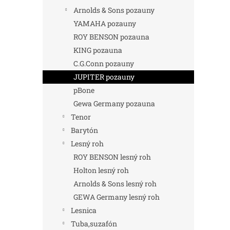
Arnolds & Sons pozauny
YAMAHA pozauny
ROY BENSON pozauna
KING pozauna
C.G.Conn pozauny
JUPITER pozauny
pBone
Gewa Germany pozauna
Tenor
Barytón
Lesný roh
ROY BENSON lesný roh
Holton lesný roh
Arnolds & Sons lesný roh
GEWA Germany lesný roh
Lesnica
Tuba,suzafón