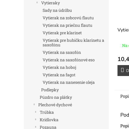
Vytieraky
Sady na údržbu
Vytierak na zobcovú flautu
Vytierak na priečnu flautu
Vytie
Vytierak pre klarinet
Vytierak pre hubičku klarinetu a
saxofónu
Na 
Vytierak na saxofón
10,4
Vytierak na saxofónové eso
Vytierak na hoboj
D
Vytierak na fagot
Vytierak na nanesenie oleja
Podlepky
Popi
Púzdro na plátky
Plechové dychové
Trúbka
Pod
Krídlovka
Popi
Pozauna