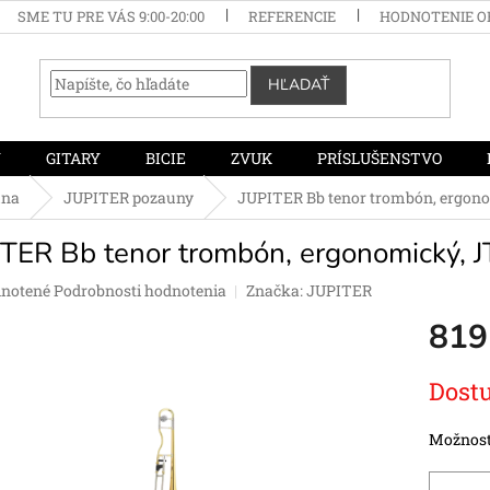
SME TU PRE VÁS 9:00-20:00
REFERENCIE
HODNOTENIE 
HĽADAŤ
Y
GITARY
BICIE
ZVUK
PRÍSLUŠENSTVO
una
JUPITER pozauny
JUPITER Bb tenor trombón, ergon
ITER Bb tenor trombón, ergonomický,
rné
notené
Podrobnosti hodnotenia
Značka:
JUPITER
enie
819
tu
Jednotko
Dostu
cena:
čiek.
Možnost