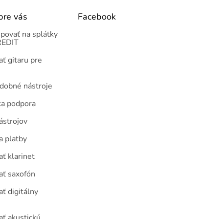
pre vás
Facebook
povať na splátky
EDIT
ť gitaru pre
udobné nástroje
ka podpora
ástrojov
a platby
ť klarinet
ať saxofón
ť digitálny
ať akustickú