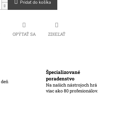
Pridať do košíka
Č
OPÝTAŤ SA
ZDIEĽAŤ
Špecializované
poradenstvo
ý deň
Na našich nástrojoch hrá
viac ako 80 profesionálov.