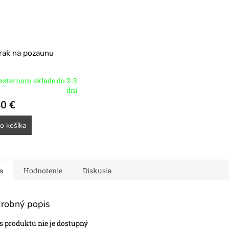
O
rak na pozaunu
externom sklade do 2-3
dní
0 €
o košíka
s
Hodnotenie
Diskusia
robný popis
s produktu nie je dostupný