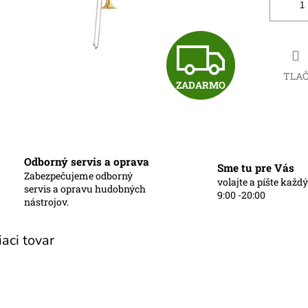
Z
TLA
ZADARMO
A
D
Odborný servis a oprava
Sme tu pre Vás
Zabezpečujeme odborný
volajte a píšte každ
A
servis a opravu hudobných
9:00 -20:00
nástrojov.
R
iaci tovar
M