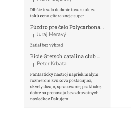
Hodnotenie produktu je 4 z 5 hviezdičiek.
Dlhšie trvalo dodanie tovaru ale za
takú cenu gitara zneje super
Púzdro pre čelo Polycarbonat FUN
Tmav
Juraj Meravý
|
Hodnotenie produktu je 5 z 5 hviezdičiek.
Zatiaľ bez výhrad
Bicie Gretsch catalina club micro kit saf
Peter Krbata
|
Hodnotenie produktu je 5 z 5 hviezdičiek.
Fantasticky nastroj napriek malym
rozmerom zvukovo postacujuci,
skvely dizajn, spracovanie, prakticke,
dobre sa prenasaju bez zdravotnych
nasledkov Dakujem!
Z
á
p
ä