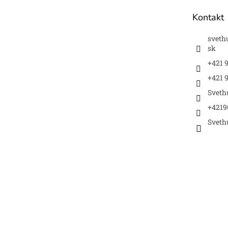
t
Kontakt
i
e
sveth
sk
+421 
+421 9
Sveth
+4219
Sveth