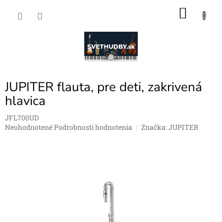
Prejsť
NÁKU
na
obsah
KOŠÍK
JUPITER flauta, pre deti, zakrivená
hlavica
JFL700UD
Priemerné
Neohodnotené
Podrobnosti hodnotenia
Značka:
JUPITER
hodnotenie
produktu
je
0,0
z
5
hviezdičiek.