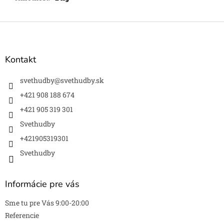
Z
á
p
ä
Kontakt
t
i
svethudby
@
svethudby.sk
e
+421 908 188 674
+421 905 319 301
Svethudby
+421905319301
Svethudby
Informácie pre vás
Sme tu pre Vás 9:00-20:00
Referencie