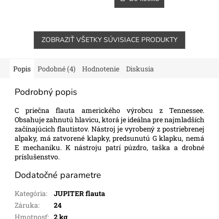
ZOBRAZIŤ VŠETKY SÚVISIACE PRODUKTY
Popis
Podobné (4)
Hodnotenie
Diskusia
Podrobný popis
C priečna flauta amerického výrobcu z Tennessee.
Obsahuje zahnutú hlavicu, ktorá je ideálna pre najmladších
začínajúcich flautistov. Nástroj je vyrobený z postriebrenej
alpaky, má zatvorené klapky, predsunutú G klapku, nemá
E mechaniku. K nástroju patrí púzdro, taška a drobné
príslušenstvo.
Dodatočné parametre
Kategória
:
JUPITER flauta
Záruka
:
24
Hmotnosť
:
2 kg