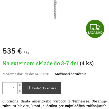
Z
ZADARMO
A
D
535 €
/ ks
A
Jednotková
Na externom sklade do 3-7 dní
(4 ks)
cena:
R
Môžeme doručiť do:
14.8.2026
Možnosti doručenia
M
O
Pridať do košíka
C priečna flauta amerického výrobcu z Tennessee. Obsahuje
zahnutú hlavicu, ktorá je ideálna pre najmladších začínajúcich