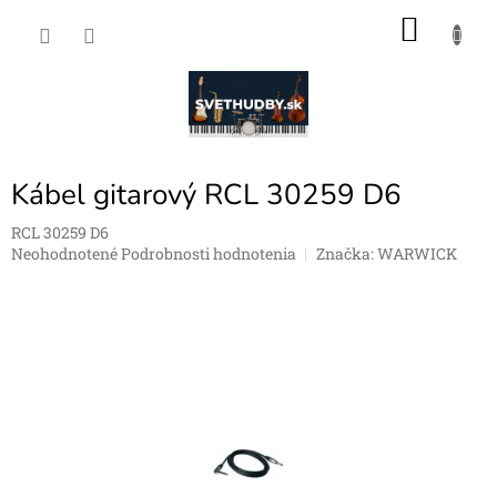
Prejsť
NÁKU
na
obsah
KOŠÍK
Kábel gitarový RCL 30259 D6
RCL 30259 D6
Priemerné
Neohodnotené
Podrobnosti hodnotenia
Značka:
WARWICK
hodnotenie
produktu
je
0,0
z
5
hviezdičiek.