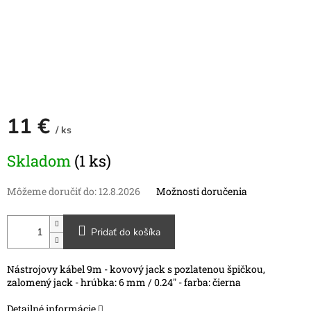
11 €
/ ks
Jednotková
Skladom
(1 ks)
cena:
Môžeme doručiť do:
12.8.2026
Možnosti doručenia
Pridať do košíka
Nástrojovy kábel 9m - kovový jack s pozlatenou špičkou,
zalomený jack - hrúbka: 6 mm / 0.24" - farba: čierna
Detailné informácie