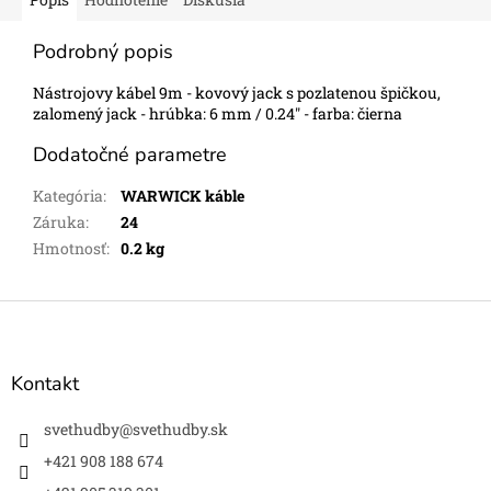
Podrobný popis
Nástrojovy kábel 9m - kovový jack s pozlatenou špičkou,
zalomený jack - hrúbka: 6 mm / 0.24" - farba: čierna
Dodatočné parametre
Kategória
:
WARWICK káble
Záruka
:
24
Hmotnosť
:
0.2 kg
Z
á
p
ä
Kontakt
t
i
svethudby
@
svethudby.sk
e
+421 908 188 674