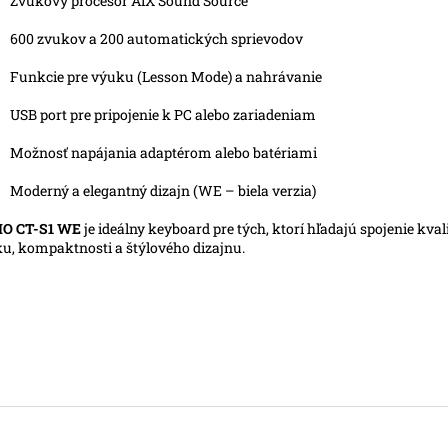
Zvukový procesor AiX Sound Source
600 zvukov a 200 automatických sprievodov
Funkcie pre výuku (Lesson Mode) a nahrávanie
USB port pre pripojenie k PC alebo zariadeniam
o modré
Možnosť napájania adaptérom alebo batériami
Moderný a elegantný dizajn (WE – biela verzia)
IO CT-S1 WE
je ideálny keyboard pre tých, ktorí hľadajú spojenie kva
u, kompaktnosti a štýlového dizajnu.