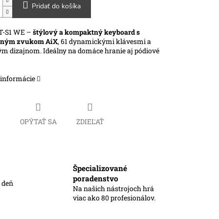
Pridať do košíka
T-S1 WE –
štýlový a kompaktný keyboard s
eným zvukom AiX
, 61 dynamickými klávesmi a
m dizajnom. Ideálny na domáce hranie aj pódiové
 informácie
Č
OPÝTAŤ SA
ZDIEĽAŤ
Špecializované
poradenstvo
ý deň
Na našich nástrojoch hrá
viac ako 80 profesionálov.