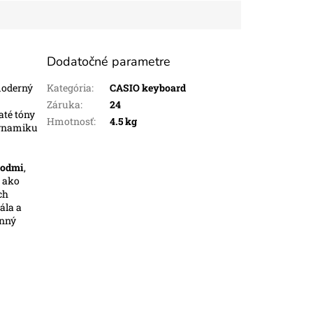
Dodatočné parametre
moderný
Kategória
:
CASIO keyboard
Záruka
:
24
até tóny
Hmotnosť
:
4.5 kg
 dynamiku
vodmi
,
 ako
ch
ála a
anný