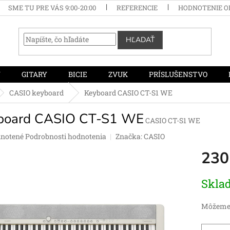
SME TU PRE VÁS 9:00-20:00
REFERENCIE
HODNOTENIE 
HĽADAŤ
Y
GITARY
BICIE
ZVUK
PRÍSLUŠENSTVO
CASIO keyboard
Keyboard CASIO CT-S1 WE
board CASIO CT-S1 WE
CASIO CT-S1 WE
rné
notené
Podrobnosti hodnotenia
Značka:
CASIO
enie
230
tu
Jednotko
Skla
cena:
čiek.
Môžeme 