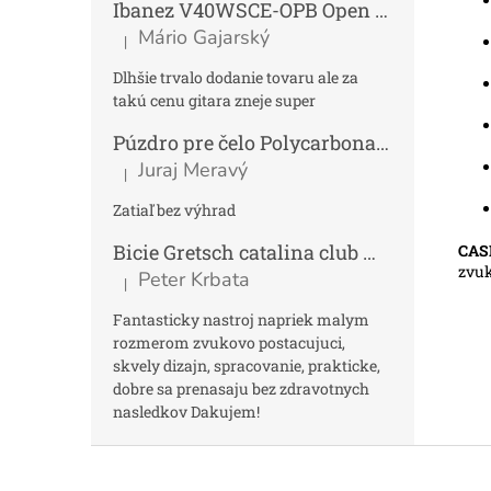
Ibanez V40WSCE-OPB Open Pore Brown Elektroakustická gitara Dreadnought
Mário Gajarský
|
Hodnotenie produktu je 4 z 5 hviezdičiek.
Dlhšie trvalo dodanie tovaru ale za
takú cenu gitara zneje super
Púzdro pre čelo Polycarbonat FUN
Tmav
Juraj Meravý
|
Hodnotenie produktu je 5 z 5 hviezdičiek.
Zatiaľ bez výhrad
Bicie Gretsch catalina club micro kit saf
CAS
zvuk
Peter Krbata
|
Hodnotenie produktu je 5 z 5 hviezdičiek.
Fantasticky nastroj napriek malym
rozmerom zvukovo postacujuci,
skvely dizajn, spracovanie, prakticke,
dobre sa prenasaju bez zdravotnych
nasledkov Dakujem!
Z
á