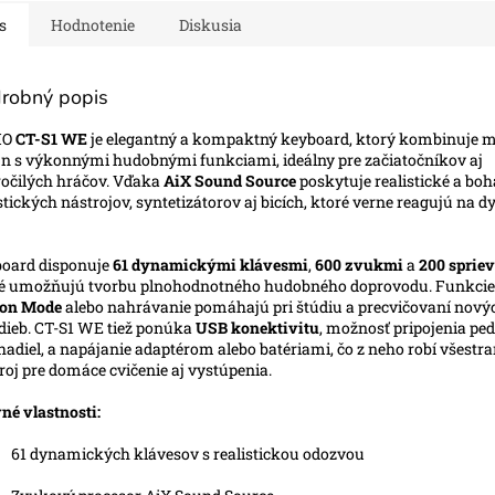
s
Hodnotenie
Diskusia
O
robný popis
IO
CT-S1 WE
je elegantný a kompaktný keyboard, ktorý kombinuje 
jn s výkonnými hudobnými funkciami, ideálny pre začiatočníkov aj
očilých hráčov. Vďaka
AiX Sound Source
poskytuje realistické a boh
tických nástrojov, syntetizátorov aj bicích, ktoré verne reagujú na
oard disponuje
61 dynamickými klávesmi
,
600 zvukmi
a
200 sprie
é umožňujú tvorbu plnohodnotného hudobného doprovodu. Funkcie
son Mode
alebo nahrávanie pomáhajú pri štúdiu a precvičovaní nový
dieb. CT-S1 WE tiež ponúka
USB konektivitu
, možnosť pripojenia ped
hadiel, a napájanie adaptérom alebo batériami, čo z neho robí všestr
roj pre domáce cvičenie aj vystúpenia.
né vlastnosti:
61 dynamických klávesov s realistickou odozvou