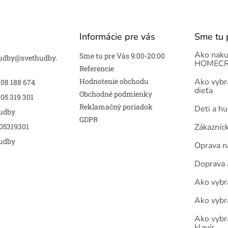
Informácie pre vás
Sme tu 
Ako naku
Sme tu pre Vás 9:00-20:00
udby
@
svethudby.
HOMECR
Referencie
Hodnotenie obchodu
Ako vybra
908 188 674
dieťa
Obchodné podmienky
05 319 301
Reklamačný poriadok
Deti a h
udby
GDPR
05319301
Zákazníc
udby
Oprava n
Doprava 
Ako vybra
Ako vybr
Ako vybra
klavír