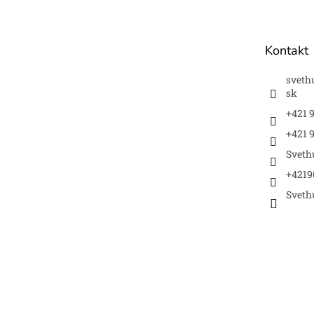
p
ä
t
Kontakt
i
e
sveth
sk
+421 
+421 9
Sveth
+4219
Sveth