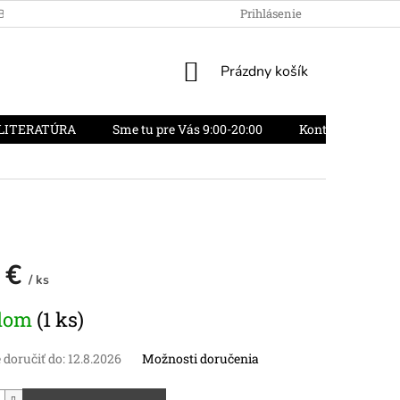
OBCHODU
OBCHODNÉ PODMIENKY
Prihlásenie
REKLAMAČNÝ PORIADO
NÁKUPNÝ
Prázdny košík
KOŠÍK
LITERATÚRA
Sme tu pre Vás 9:00-20:00
Kontakty
O
 €
/ ks
vá
dom
(1 ks)
doručiť do:
12.8.2026
Možnosti doručenia