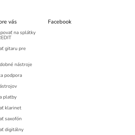
pre vás
Facebook
povať na splátky
EDIT
ť gitaru pre
udobné nástroje
ka podpora
ástrojov
a platby
ť klarinet
ať saxofón
ť digitálny