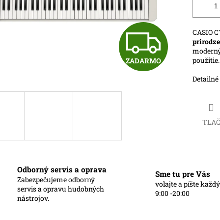
Z
CASIO C
prirodz
moderný
použitie.
ZADARMO
A
Detailné
D
TLA
A
R
Odborný servis a oprava
Sme tu pre Vás
Zabezpečujeme odborný
volajte a píšte každ
servis a opravu hudobných
9:00 -20:00
nástrojov.
M