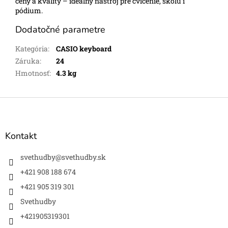
ceny a kvality – ideálny nástroj pre cvičenie, školu i
pódium.
Dodatočné parametre
Kategória
:
CASIO keyboard
Záruka
:
24
Hmotnosť
:
4.3 kg
Z
á
p
ä
Kontakt
t
i
svethudby
@
svethudby.sk
e
+421 908 188 674
+421 905 319 301
Svethudby
+421905319301