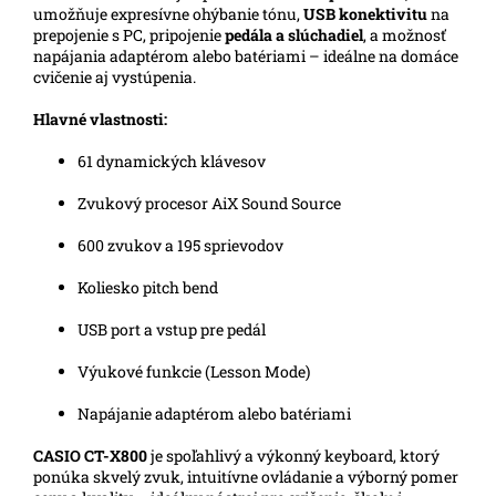
umožňuje expresívne ohýbanie tónu,
USB konektivitu
na
prepojenie s PC, pripojenie
pedála a slúchadiel
, a možnosť
napájania adaptérom alebo batériami – ideálne na domáce
cvičenie aj vystúpenia.
Hlavné vlastnosti:
61 dynamických klávesov
Zvukový procesor AiX Sound Source
600 zvukov a 195 sprievodov
Koliesko pitch bend
USB port a vstup pre pedál
Výukové funkcie (Lesson Mode)
Napájanie adaptérom alebo batériami
CASIO CT-X800
je spoľahlivý a výkonný keyboard, ktorý
ponúka skvelý zvuk, intuitívne ovládanie a výborný pomer