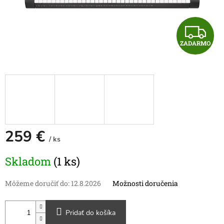
Z
ZADARMO
A
D
A
R
M
259 €
/ ks
O
Jednotková
Skladom
(1 ks)
cena:
Môžeme doručiť do:
12.8.2026
Možnosti doručenia
Pridať do košíka