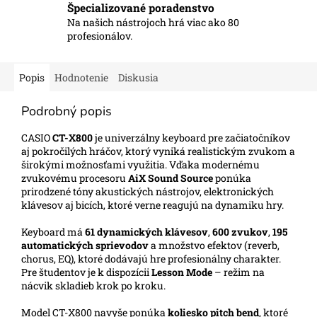
Špecializované poradenstvo
Na našich nástrojoch hrá viac ako 80
profesionálov.
Popis
Hodnotenie
Diskusia
Podrobný popis
CASIO
CT-X800
je univerzálny keyboard pre začiatočníkov
aj pokročilých hráčov, ktorý vyniká realistickým zvukom a
širokými možnosťami využitia. Vďaka modernému
zvukovému procesoru
AiX Sound Source
ponúka
prirodzené tóny akustických nástrojov, elektronických
klávesov aj bicích, ktoré verne reagujú na dynamiku hry.
Keyboard má
61 dynamických klávesov
,
600 zvukov
,
195
automatických sprievodov
a množstvo efektov (reverb,
chorus, EQ), ktoré dodávajú hre profesionálny charakter.
Pre študentov je k dispozícii
Lesson Mode
– režim na
nácvik skladieb krok po kroku.
Model CT-X800 navyše ponúka
koliesko pitch bend
, ktoré