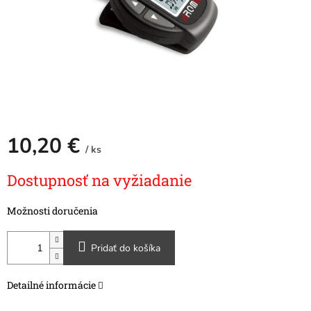
10,20 €
/ ks
Jednotková
Dostupnosť na vyžiadanie
cena:
Možnosti doručenia
Pridať do košíka
Detailné informácie