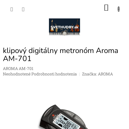
Prejsť
NÁKU
na
obsah
KOŠÍK
klipový digitálny metronóm Aroma
AM-701
AROMA AM-701
Priemerné
Neohodnotené
Podrobnosti hodnotenia
Značka:
AROMA
hodnotenie
produktu
je
0,0
z
5
hviezdičiek.