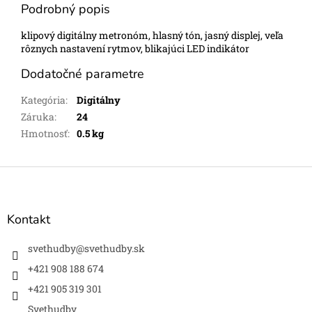
Podrobný popis
klipový digitálny metronóm, hlasný tón, jasný displej, veľa
rôznych nastavení rytmov, blikajúci LED indikátor
Dodatočné parametre
Kategória
:
Digitálny
Záruka
:
24
Hmotnosť
:
0.5 kg
Z
á
p
ä
Kontakt
t
i
svethudby
@
svethudby.sk
e
+421 908 188 674
+421 905 319 301
Svethudby