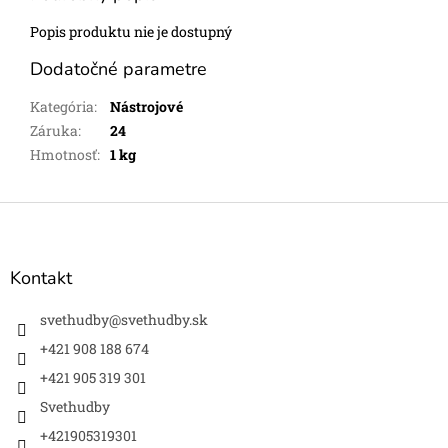
Popis produktu nie je dostupný
Dodatočné parametre
Kategória
:
Nástrojové
Záruka
:
24
Hmotnosť
:
1 kg
Z
á
p
ä
Kontakt
t
i
svethudby
@
svethudby.sk
e
+421 908 188 674
+421 905 319 301
Svethudby
+421905319301