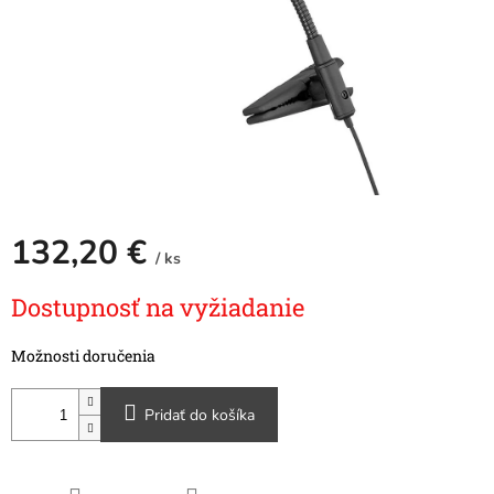
132,20 €
/ ks
Jednotková
Dostupnosť na vyžiadanie
cena:
Možnosti doručenia
Pridať do košíka