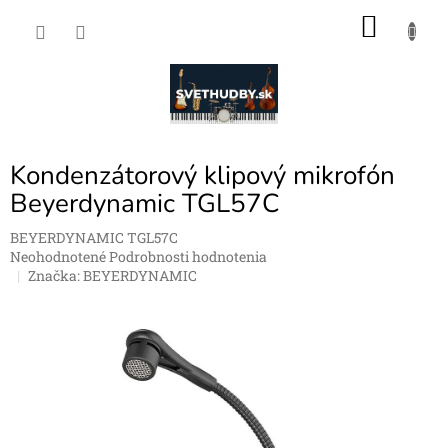
Prejsť
NÁKU
na
obsah
KOŠÍK
Kondenzátorový klipový mikrofón
Beyerdynamic TGL57C
BEYERDYNAMIC TGL57C
Priemerné
Neohodnotené
Podrobnosti hodnotenia
hodnotenie
Značka:
BEYERDYNAMIC
produktu
je
0,0
z
5
hviezdičiek.