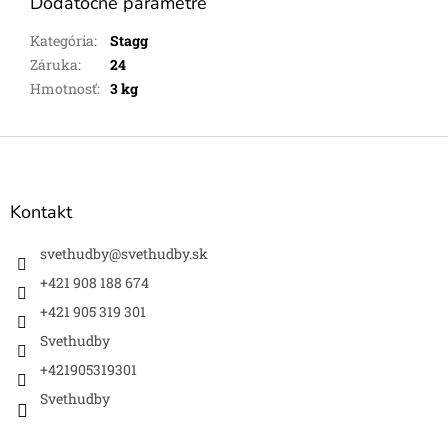
Dodatočné parametre
Kategória
:
Stagg
Záruka
:
24
Hmotnosť
:
3 kg
Z
á
p
ä
Kontakt
t
i
svethudby
@
svethudby.sk
e
+421 908 188 674
+421 905 319 301
Svethudby
+421905319301
Svethudby