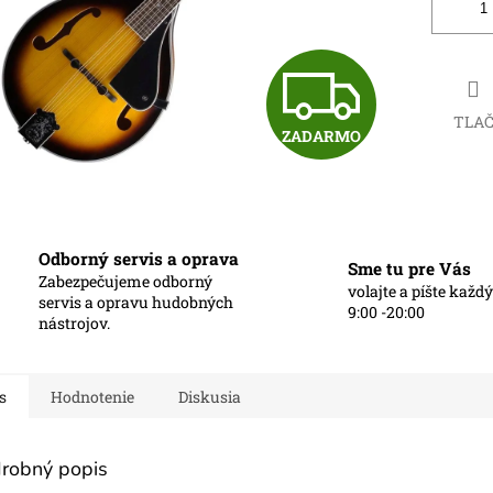
Z
TLA
ZADARMO
A
D
Odborný servis a oprava
Sme tu pre Vás
Zabezpečujeme odborný
volajte a píšte každ
A
servis a opravu hudobných
9:00 -20:00
nástrojov.
R
s
Hodnotenie
Diskusia
M
robný popis