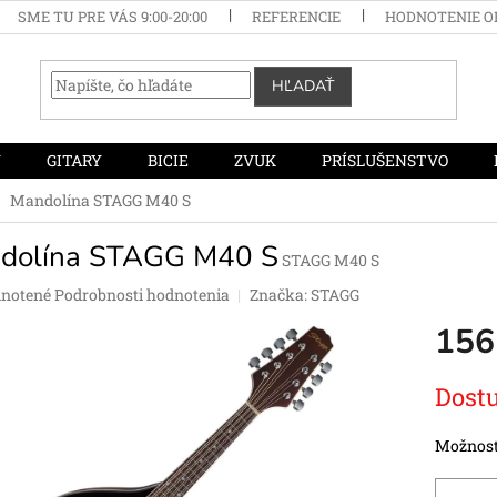
SME TU PRE VÁS 9:00-20:00
REFERENCIE
HODNOTENIE 
HĽADAŤ
Y
GITARY
BICIE
ZVUK
PRÍSLUŠENSTVO
Mandolína STAGG M40 S
dolína STAGG M40 S
STAGG M40 S
rné
notené
Podrobnosti hodnotenia
Značka:
STAGG
enie
156
tu
Jednotko
Dostu
cena:
čiek.
Možnost