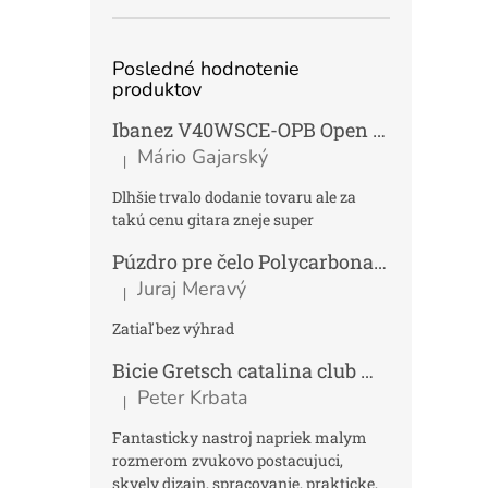
Posledné hodnotenie
produktov
Ibanez V40WSCE-OPB Open Pore Brown Elektroakustická gitara Dreadnought
Mário Gajarský
|
Hodnotenie produktu je 4 z 5 hviezdičiek.
Dlhšie trvalo dodanie tovaru ale za
takú cenu gitara zneje super
Púzdro pre čelo Polycarbonat FUN
Tmav
Juraj Meravý
|
Hodnotenie produktu je 5 z 5 hviezdičiek.
Zatiaľ bez výhrad
Bicie Gretsch catalina club micro kit saf
Peter Krbata
|
Hodnotenie produktu je 5 z 5 hviezdičiek.
Fantasticky nastroj napriek malym
rozmerom zvukovo postacujuci,
skvely dizajn, spracovanie, prakticke,