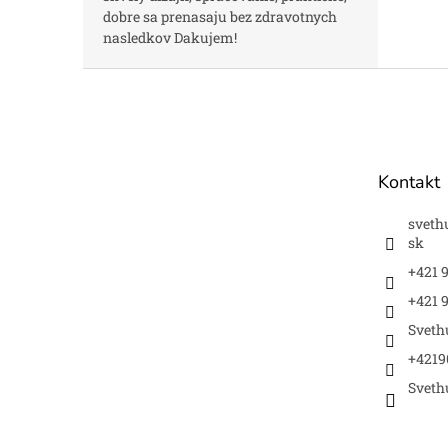
dobre sa prenasaju bez zdravotnych
nasledkov Dakujem!
Z
á
p
ä
t
Kontakt
i
e
sveth
sk
+421 
+421 9
Sveth
+4219
Sveth