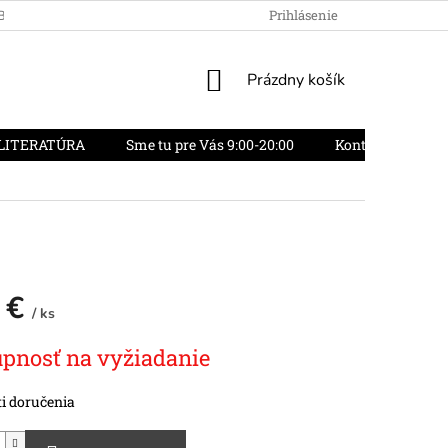
OBCHODU
OBCHODNÉ PODMIENKY
Prihlásenie
REKLAMAČNÝ PORIADO
NÁKUPNÝ
Prázdny košík
KOŠÍK
LITERATÚRA
Sme tu pre Vás 9:00-20:00
Kontakty
O
 €
/ ks
vá
pnosť na vyžiadanie
i doručenia