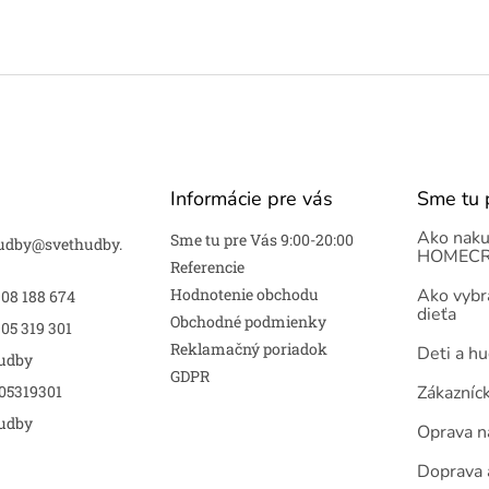
Informácie pre vás
Sme tu 
Ako naku
Sme tu pre Vás 9:00-20:00
udby
@
svethudby.
HOMECR
Referencie
Hodnotenie obchodu
Ako vybra
908 188 674
dieťa
Obchodné podmienky
05 319 301
Reklamačný poriadok
Deti a h
udby
GDPR
05319301
Zákazníc
udby
Oprava n
Doprava 