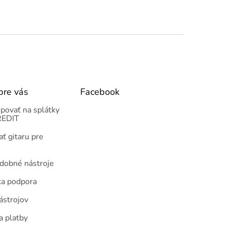
pre vás
Facebook
povať na splátky
EDIT
ť gitaru pre
udobné nástroje
ka podpora
ástrojov
a platby