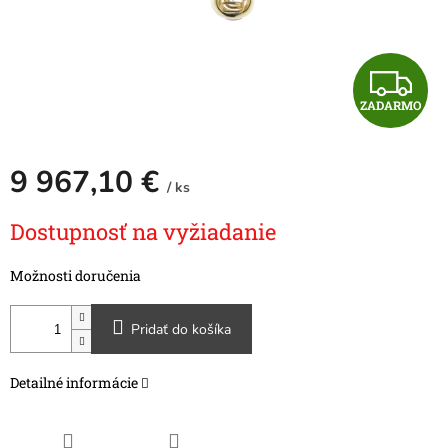
Z
ZADARMO
A
D
9 967,10 €
/ ks
A
Jednotková
Dostupnosť na vyžiadanie
cena:
R
Možnosti doručenia
M
O
Pridať do košíka
Detailné informácie