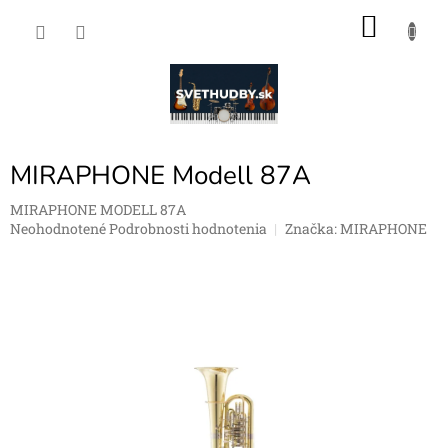
Prejsť
NÁKU
na
obsah
KOŠÍK
MIRAPHONE Modell 87A
MIRAPHONE MODELL 87A
Priemerné
Neohodnotené
Podrobnosti hodnotenia
Značka:
MIRAPHONE
hodnotenie
produktu
je
0,0
z
5
hviezdičiek.