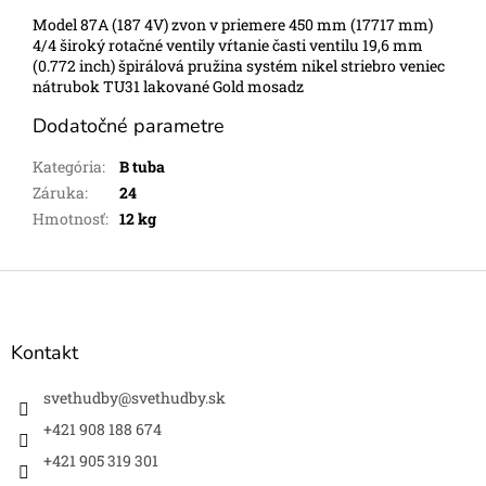
Model 87A (187 4V) zvon v priemere 450 mm (17717 mm)
4/4 široký rotačné ventily vŕtanie časti ventilu 19,6 mm
(0.772 inch) špirálová pružina systém nikel striebro veniec
nátrubok TU31 lakované Gold mosadz
Dodatočné parametre
Kategória
:
B tuba
Záruka
:
24
Hmotnosť
:
12 kg
Z
á
p
ä
Kontakt
t
i
svethudby
@
svethudby.sk
e
+421 908 188 674
+421 905 319 301