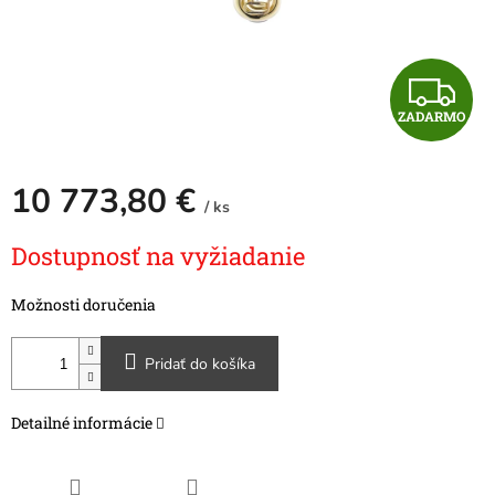
Z
ZADARMO
A
D
10 773,80 €
/ ks
A
Jednotková
Dostupnosť na vyžiadanie
cena:
R
Možnosti doručenia
M
O
Pridať do košíka
Detailné informácie