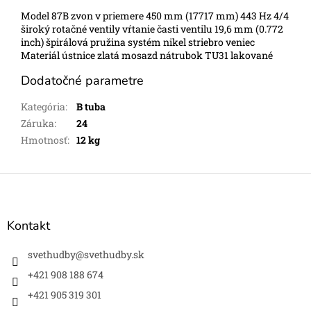
Model 87B zvon v priemere 450 mm (17717 mm) 443 Hz 4/4
široký rotačné ventily vŕtanie časti ventilu 19,6 mm (0.772
inch) špirálová pružina systém nikel striebro veniec
Materiál ústnice zlatá mosazd nátrubok TU31 lakované
Dodatočné parametre
Kategória
:
B tuba
Záruka
:
24
Hmotnosť
:
12 kg
Z
á
p
ä
Kontakt
t
i
svethudby
@
svethudby.sk
e
+421 908 188 674
+421 905 319 301