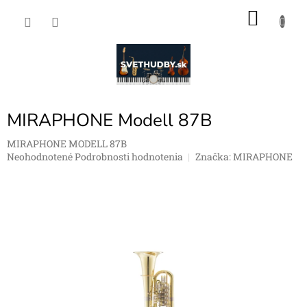
Prejsť
NÁKU
na
obsah
KOŠÍK
MIRAPHONE Modell 87B
MIRAPHONE MODELL 87B
Priemerné
Neohodnotené
Podrobnosti hodnotenia
Značka:
MIRAPHONE
hodnotenie
produktu
je
0,0
z
5
hviezdičiek.