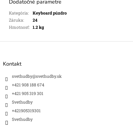
Dodatočné parametre
Kategória
:
Keyboard púzdro
Záruka
:
24
Hmotnosť
:
1.2 kg
Z
á
p
ä
Kontakt
t
i
svethudby
@
svethudby.sk
e
+421 908 188 674
+421 905 319 301
Svethudby
+421905319301
Svethudby