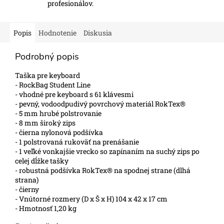
profesionálov.
Popis
Hodnotenie
Diskusia
Podrobný popis
Taška pre keyboard
- RockBag Student Line
- vhodné pre keyboard s 61 klávesmi
- pevný, vodoodpudivý povrchový materiál RokTex®
- 5 mm hrubé polstrovanie
- 8 mm široký zips
- čierna nylonová podšívka
- 1 polstrovaná rukoväť na prenášanie
- 1 veľké vonkajšie vrecko so zapínaním na suchý zips po
celej dĺžke tašky
- robustná podšívka RokTex® na spodnej strane (dlhá
strana)
- čierny
- Vnútorné rozmery (D x Š x H) 104 x 42 x 17 cm
- Hmotnosť 1,20 kg