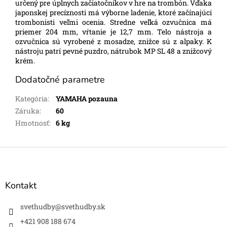
určený pre úplnych začiatočníkov v hre na trombón. Vďaka
japonskej precíznosti má výborne ladenie, ktoré začínajúci
trombonisti veľmi ocenia. Stredne veľká ozvučnica má
priemer 204 mm, vŕtanie je 12,7 mm. Telo nástroja a
ozvučnica sú vyrobené z mosadze, znižce sú z alpaky. K
nástroju patrí pevné puzdro, nátrubok MP SL 48 a znižcový
krém.
Dodatočné parametre
Kategória
:
YAMAHA pozauna
Záruka
:
60
Hmotnosť
:
6 kg
Z
á
p
ä
Kontakt
t
i
svethudby
@
svethudby.sk
e
+421 908 188 674