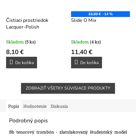
13,30 €
–14 %
Čistiaci prostriedok
Slide O Mix
Lacquer-Polish
Skladom
(5 ks)
Skladom
(4 ks)
8,10 €
11,40 €
Do košíka
Do košíka
ZOBRAZIŤ VŠETKY SÚVISIACE PRODUKTY
Popis
Hodnotenie
Diskusia
Podrobný popis
Bb tenorový trombón - zlatolakovaný študentský model