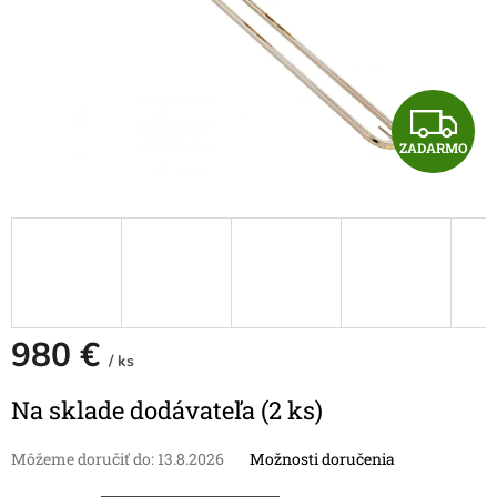
Z
ZADARMO
A
D
A
R
M
980 €
/ ks
O
Jednotková
Na sklade dodávateľa
(2 ks)
cena:
Môžeme doručiť do:
13.8.2026
Možnosti doručenia