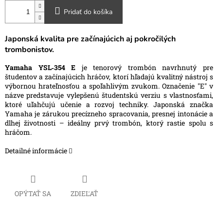
Pridať do košíka
Japonská kvalita pre začínajúcich aj pokročilých
trombonistov.
Yamaha YSL‑354 E
je tenorový trombón navrhnutý pre
študentov a začínajúcich hráčov, ktorí hľadajú kvalitný nástroj s
výbornou hrateľnosťou a spoľahlivým zvukom. Označenie "E" v
názve predstavuje vylepšenú študentskú verziu s vlastnosťami,
ktoré uľahčujú učenie a rozvoj techniky. Japonská značka
Yamaha je zárukou precízneho spracovania, presnej intonácie a
dlhej životnosti – ideálny prvý trombón, ktorý rastie spolu s
hráčom.
Detailné informácie
OPÝTAŤ SA
ZDIEĽAŤ