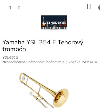
Prejsť
NÁKU
na
obsah
KOŠÍK
Yamaha YSL 354 E Tenorový
trombón
YSL-354 E
Priemerné
Neohodnotené
Podrobnosti hodnotenia
Značka:
YAMAHA
hodnotenie
produktu
je
0,0
z
5
hviezdičiek.