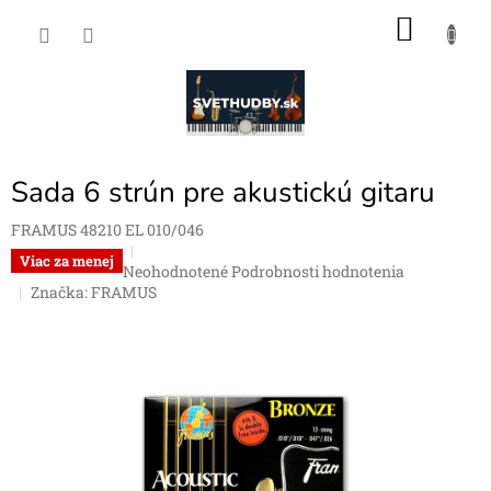
Prejsť
NÁKU
na
obsah
KOŠÍK
Sada 6 strún pre akustickú gitaru
FRAMUS 48210 EL 010/046
Viac za menej
Priemerné
Neohodnotené
Podrobnosti hodnotenia
hodnotenie
Značka:
FRAMUS
produktu
je
0,0
z
5
hviezdičiek.