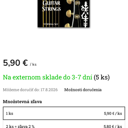
5,90 €
/ ks
Jednotková
Na externom sklade do 3-7 dní
(5 ks)
cena:
Môžeme doručiť do:
17.8.2026
Možnosti doručenia
Množstevná zľava
1 ks
5,90 €
/ ks
2 ks = zľava 2 %
5,80 €
/ ks