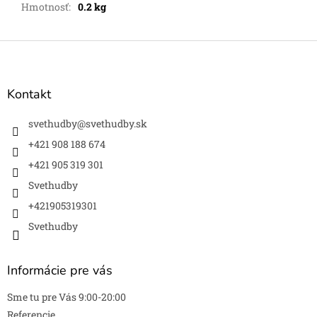
Hmotnosť
:
0.2 kg
Z
á
p
ä
Kontakt
t
i
svethudby
@
svethudby.sk
e
+421 908 188 674
+421 905 319 301
Svethudby
+421905319301
Svethudby
Informácie pre vás
Sme tu pre Vás 9:00-20:00
Referencie