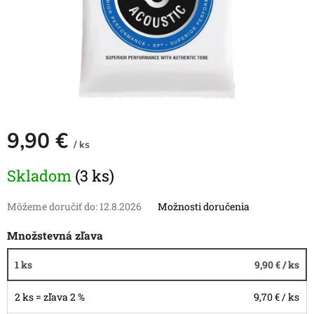
9,90 €
/ ks
Jednotková
Skladom
(3 ks)
cena:
Môžeme doručiť do:
12.8.2026
Možnosti doručenia
Množstevná zľava
1 ks
9,90 €
/ ks
2 ks = zľava 2 %
9,70 €
/ ks