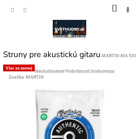
Prejsť
NÁKU
na
obsah
KOŠÍK
Struny pre akustickú gitaru
MARTIN MA 530
Viac za menej
Priemerné
Neohodnotené
Podrobnosti hodnotenia
hodnotenie
Značka:
MARTIN
produktu
je
0,0
z
5
hviezdičiek.