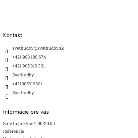
Z
á
p
ä
Kontakt
t
i
svethudby
@
svethudby.sk
e
+421 908 188 674
+421 905 319 301
Svethudby
+421905319301
Svethudby
Informácie pre vás
Sme tu pre Vás 9:00-20:00
Referencie