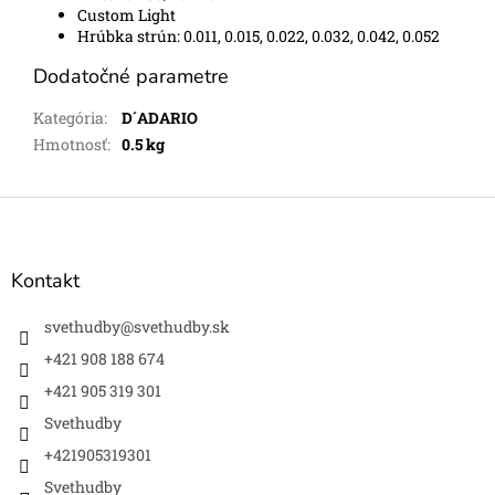
Custom Light
Hrúbka strún:
0.011, 0.015, 0.022, 0.032, 0.042, 0.052
Dodatočné parametre
Kategória
:
D´ADARIO
Hmotnosť
:
0.5 kg
Z
á
p
ä
Kontakt
t
i
svethudby
@
svethudby.sk
e
+421 908 188 674
+421 905 319 301
Svethudby
+421905319301
Svethudby