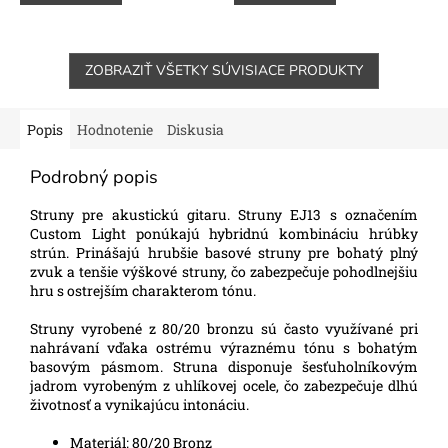
ZOBRAZIŤ VŠETKY SÚVISIACE PRODUKTY
Popis
Hodnotenie
Diskusia
Podrobný popis
Struny pre akustickú gitaru. Struny EJ13 s označením
Custom Light ponúkajú hybridnú kombináciu hrúbky
strún. Prinášajú hrubšie basové struny pre bohatý plný
zvuk a tenšie výškové struny, čo zabezpečuje pohodlnejšiu
hru s ostrejším charakterom tónu.
Struny vyrobené z 80/20 bronzu sú často využívané pri
nahrávaní vďaka ostrému výraznému tónu s bohatým
basovým pásmom. Struna disponuje šesťuholníkovým
jadrom vyrobeným z uhlíkovej ocele, čo zabezpečuje dlhú
životnosť a vynikajúcu intonáciu.
Materiál:
80/20 Bronz