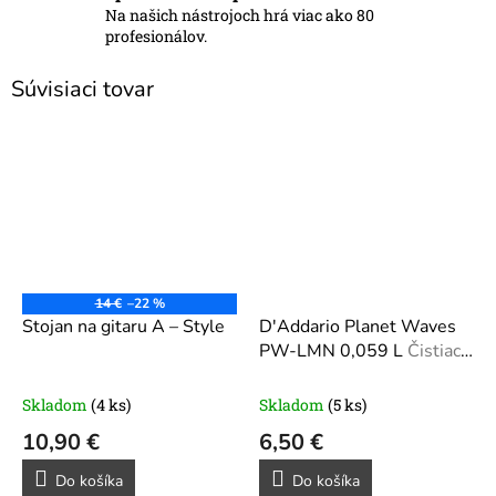
Na našich nástrojoch hrá viac ako 80
profesionálov.
Súvisiaci tovar
14 €
–22 %
Stojan na gitaru A – Style
D'Addario Planet Waves
PW-LMN 0,059 L
Čistiaci
prostriedok na gitaru
Skladom
(4 ks)
Skladom
(5 ks)
10,90 €
6,50 €
Do košíka
Do košíka