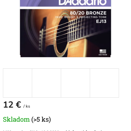
12 €
/ ks
Jednotková
Skladom
(>5 ks)
cena: