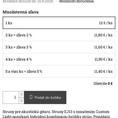
Môžeme doručiť do:
10.8.2026
Možnosti doručenia
Množstevná zľava
1 ks
12 €
/ ks
2 ks = zľava 2 %
11,80 €
/ ks
3 ks = zľava 3 %
11,60 €
/ ks
4 ks = zľava 4 %
11,50 €
/ ks
5 a viac ks = zľava 5 %
11,40 €
/ ks
Ušetríte
0 €
Pridať do košíka
Struny pre akustickú gitaru. Struny EJ13 s označením Custom
Light ponúkajú hybridnú kombináciu hrúbky strún. Prinášajú