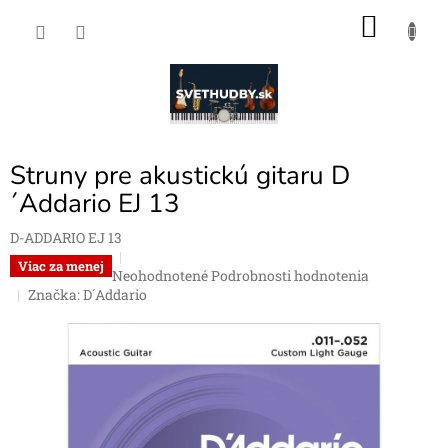
Prejsť
NÁKU
na
obsah
KOŠÍK
Struny pre akustickú gitaru D
´Addario EJ 13
D-ADDARIO EJ 13
Viac za menej
Priemerné
Neohodnotené
Podrobnosti hodnotenia
hodnotenie
Značka:
D´Addario
produktu
je
0,0
z
5
hviezdičiek.