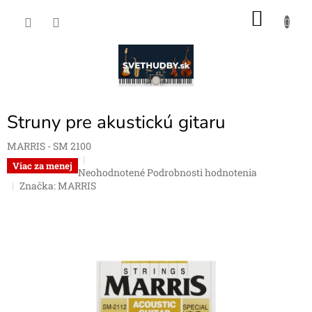
Prejsť
NÁKU
na
obsah
KOŠÍK
Struny pre akustickú gitaru
MARRIS - SM 2100
Viac za menej
Priemerné
Neohodnotené
Podrobnosti hodnotenia
hodnotenie
Značka:
MARRIS
produktu
je
0,0
z
5
hviezdičiek.