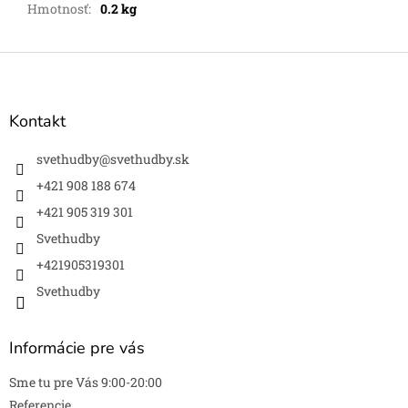
Hmotnosť
:
0.2 kg
Z
á
p
ä
Kontakt
t
i
svethudby
@
svethudby.sk
e
+421 908 188 674
+421 905 319 301
Svethudby
+421905319301
Svethudby
Informácie pre vás
Sme tu pre Vás 9:00-20:00
Referencie