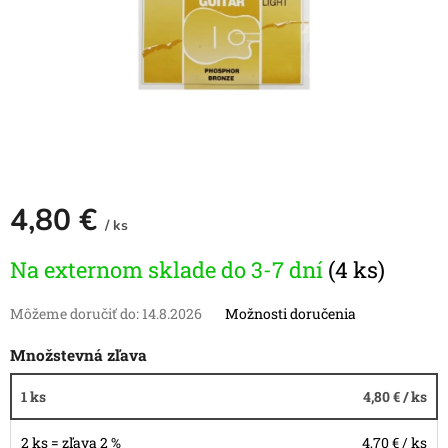
4,80 €
/ ks
Jednotková
Na externom sklade do 3-7 dní
(4 ks)
cena:
Môžeme doručiť do:
14.8.2026
Možnosti doručenia
Množstevná zľava
1 ks
4,80 €
/ ks
2 ks = zľava 2 %
4,70 €
/ ks