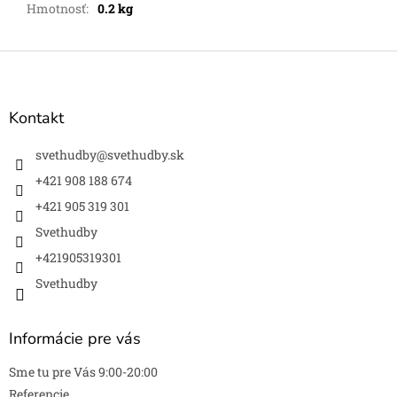
Hmotnosť
:
0.2 kg
Z
á
p
ä
Kontakt
t
i
svethudby
@
svethudby.sk
e
+421 908 188 674
+421 905 319 301
Svethudby
+421905319301
Svethudby
Informácie pre vás
Sme tu pre Vás 9:00-20:00
Referencie