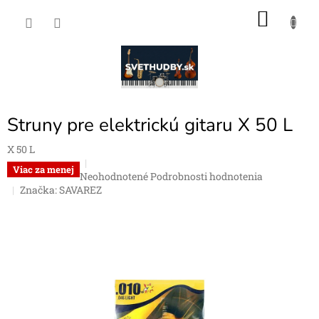
Prejsť
NÁKU
na
obsah
KOŠÍK
Struny pre elektrickú gitaru X 50 L
X 50 L
Viac za menej
Priemerné
Neohodnotené
Podrobnosti hodnotenia
hodnotenie
Značka:
SAVAREZ
produktu
je
0,0
z
5
hviezdičiek.