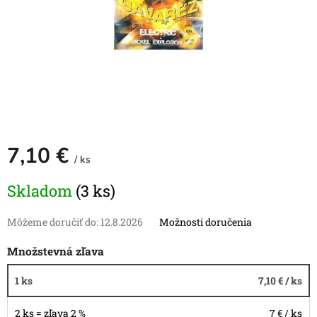
7,10 €
/ ks
Jednotková
Skladom
(3 ks)
cena:
Môžeme doručiť do:
12.8.2026
Možnosti doručenia
Množstevná zľava
1 ks
7,10 €
/ ks
2 ks = zľava 2 %
7 €
/ ks