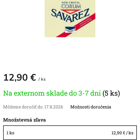
12,90 €
/ ks
Jednotková
Na externom sklade do 3-7 dní
(5 ks)
cena:
Môžeme doručiť do:
17.8.2026
Možnosti doručenia
Množstevná zľava
1 ks
12,90 €
/ ks