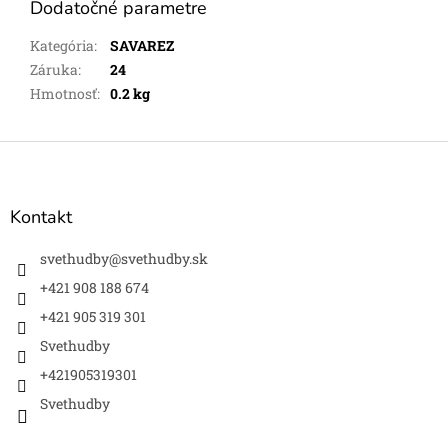
Dodatočné parametre
Kategória
:
SAVAREZ
Záruka
:
24
Hmotnosť
:
0.2 kg
Z
á
p
ä
Kontakt
t
i
svethudby
@
svethudby.sk
e
+421 908 188 674
+421 905 319 301
Svethudby
+421905319301
Svethudby